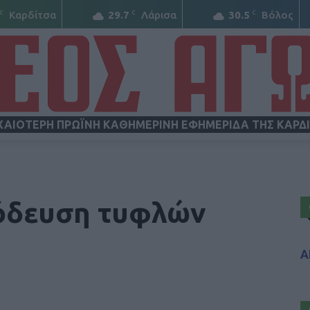
C
C
C
Καρδίτσα
29.7
Λάρισα
30.5
Βόλος
ΧΑΙΟΤΕΡΗ ΠΡΩΪΝΗ ΚΑΘΗΜΕΡΙΝΗ ΕΦΗΜΕΡΙΔΑ ΤΗΣ ΚΑΡΔ
ΝΕΟΣ
 όδευση τυφλών
Α
ΑΓΩΝ