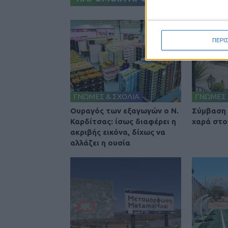
ΠΕΡΙ
ΓΝΩΜΕΣ & ΣΧΟΛΙΑ
ΓΝΩΜΕΣ 
Ουραγός των εξαγωγών ο Ν.
Σύμβαση 
Καρδίτσας: ίσως διαφέρει η
χαρά στο
ακριβής εικόνα, δίχως να
αλλάζει η ουσία