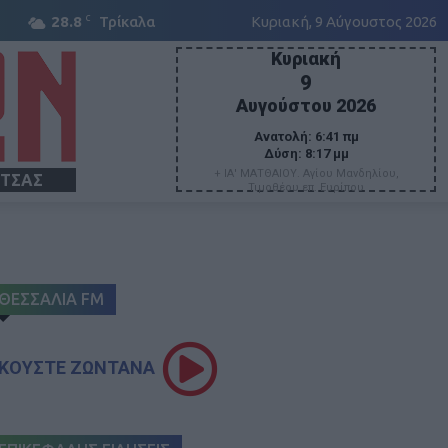
C
28.8
Τρίκαλα
Κυριακή, 9 Αύγουστος 2026
Κυριακή
9
Αυγούστου 2026
Ανατολή:
6:41 πμ
Δύση:
8:17 μμ
+ ΙΑ' ΜΑΤΘΑΙΟΥ. Αγίου Μανδηλίου,
ΙΤΣΑΣ
Τιμοθέου επ. Ευρίπου
ΘΕΣΣΑΛΙΑ FM
ΚΟΥΣΤΕ ΖΩΝΤΑΝΑ