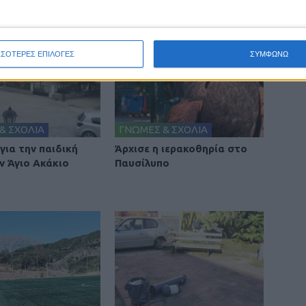
ΣΣΟΤΕΡΕΣ ΕΠΙΛΟΓΕΣ
ΣΥΜΦΩΝΩ
& ΣΧΟΛΙΑ
ΓΝΩΜΕΣ & ΣΧΟΛΙΑ
για την παιδική
Άρχισε η ιερακοθηρία στο
ν Άγιο Ακάκιο
Παυσίλυπο