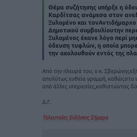
Θέμα συζήτησης υπήρξε η όδε
Καρδίτσας ανάμεσα στον ανεξ
Ξυλομένο και τονΑντιδήμαρχο
Δημοτικού συμβουλίουτην περα
Ξυλομένος έκανε λόγο περί μ
όδευση τυφλών, η οποία μπορ
την ακολουθούν εντός της πλα
Από την πλευρά του, ο κ. Σβερώνηςεξ
απολύτως ευθεία γραμμή, καθώςστο 
από άλλες υπηρεσίες,καθιστώντας δύ
Δ.Γ.
Τελευταίες Ειδήσεις Σήμερα