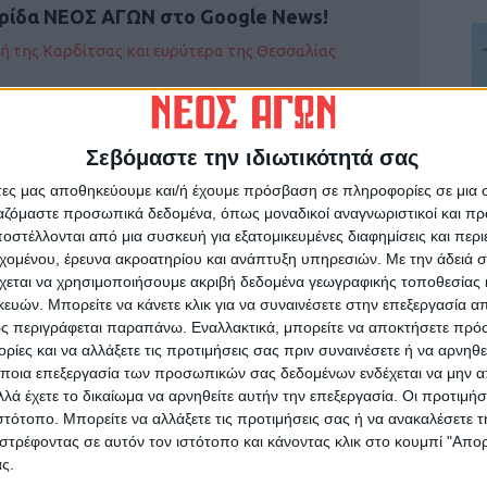
ρίδα ΝΕΟΣ ΑΓΩΝ στο Google News!
οχή της Καρδίτσας και ευρύτερα της Θεσσαλίας
ΕΠΟΜΕΝΟ ΑΡΘΡΟ
Σεβόμαστε την ιδιωτικότητά σας
Ξεκινά τη Δευτέρα το πιο παλιό τουρνουά τένις
του κόσμου
άτες μας αποθηκεύουμε και/ή έχουμε πρόσβαση σε πληροφορίες σε μια
ργαζόμαστε προσωπικά δεδομένα, όπως μοναδικοί αναγνωριστικοί και 
στέλλονται από μια συσκευή για εξατομικευμένες διαφημίσεις και περ
εχομένου, έρευνα ακροατηρίου και ανάπτυξη υπηρεσιών.
Με την άδειά σα
χεται να χρησιμοποιήσουμε ακριβή δεδομένα γεωγραφικής τοποθεσίας 
ών. Μπορείτε να κάνετε κλικ για να συναινέσετε στην επεξεργασία απ
ς περιγράφεται παραπάνω. Εναλλακτικά, μπορείτε να αποκτήσετε πρό
ινή Εφημερίδα της Καρδίτσας
ίες και να αλλάξετε τις προτιμήσεις σας πριν συναινέσετε ή να αρνηθεί
ποια επεξεργασία των προσωπικών σας δεδομένων ενδέχεται να μην απ
λά έχετε το δικαίωμα να αρνηθείτε αυτήν την επεξεργασία. Οι προτιμήσ
ιστότοπο. Μπορείτε να αλλάξετε τις προτιμήσεις σας ή να ανακαλέσετε
στρέφοντας σε αυτόν τον ιστότοπο και κάνοντας κλικ στο κουμπί "Απ
ς.