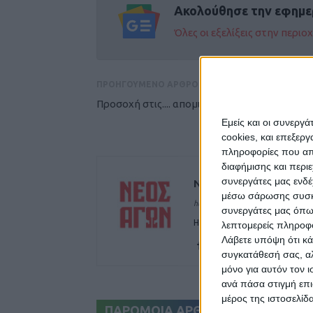
Ακολούθησε την εφημε
Όλες οι εξελίξεις στην περι
ΠΡΟΗΓΟΥΜΕΝΟ ΑΡΘΡΟ
Προσοχή στις.... απομιμήσεις
Εμείς και οι συνεργ
cookies, και επεξε
πληροφορίες που απο
διαφήμισης και περι
συνεργάτες μας ενδέ
ΝΕΟΣ ΑΓΩΝ
μέσω σάρωσης συσκευ
https://neosagon.gr
συνεργάτες μας όπω
Η Αρχαιότερη Καθημερινή Πρω
λεπτομερείς πληροφορ
Λάβετε υπόψη ότι κά
συγκατάθεσή σας, αλ
μόνο για αυτόν τον 
ανά πάσα στιγμή επι
μέρος της ιστοσελίδα
ΠΑΡΟΜΟΙΑ ΑΡΘΡΑ