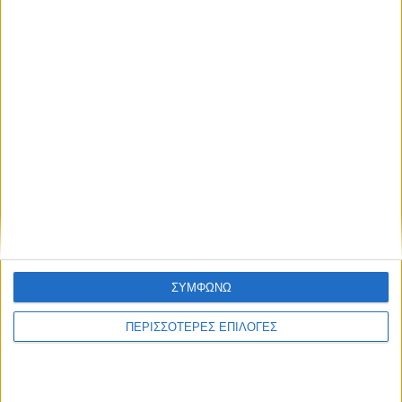
ηλεκτρικής ενέργειας
ΘΕΣΣΑΛΙΑ FM
ΑΚΟΥΣΤΕ ΖΩΝΤΑΝΑ
ΣΥΜΦΩΝΩ
ΠΕΡΙΣΣΟΤΕΡΕΣ ΕΠΙΛΟΓΕΣ
ΕΠΙΚΕΦΑΛΗΣ ΕΙΔΗΣΕΙΣ