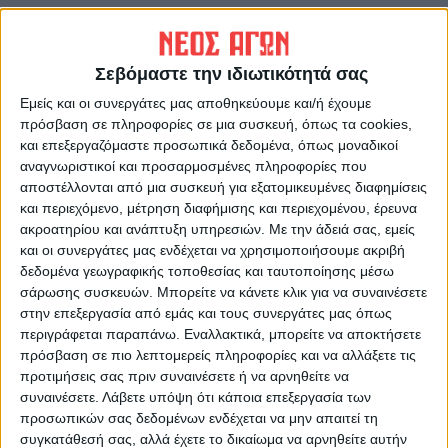
ΠΡΟΗΓΟΥΜΕΝΟ ΑΡΘΡΟ
ΕΠΟΜΕΝΟ ΑΡΘΡΟ
Ασθενής χιονόπτωση στα
Θλίψη στη Λάρισα: “Eφυγε” η
Σεβόμαστε την ιδιωτικότητά σας
ορεινά του Ν. Καρδίτσας
Λίτσα Γκολφινοπούλου, μια
Λαρισαία, που τίμησε την
Εμείς και οι συνεργάτες μας αποθηκεύουμε και/ή έχουμε
πόλη
πρόσβαση σε πληροφορίες σε μια συσκευή, όπως τα cookies,
και επεξεργαζόμαστε προσωπικά δεδομένα, όπως μοναδικοί
αναγνωριστικοί και προσαρμοσμένες πληροφορίες που
αποστέλλονται από μια συσκευή για εξατομικευμένες διαφημίσεις
και περιεχόμενο, μέτρηση διαφήμισης και περιεχομένου, έρευνα
ακροατηρίου και ανάπτυξη υπηρεσιών.
Με την άδειά σας, εμείς
και οι συνεργάτες μας ενδέχεται να χρησιμοποιήσουμε ακριβή
δεδομένα γεωγραφικής τοποθεσίας και ταυτοποίησης μέσω
σάρωσης συσκευών. Μπορείτε να κάνετε κλικ για να συναινέσετε
στην επεξεργασία από εμάς και τους συνεργάτες μας όπως
ΝΕΟΣ ΑΓΩΝ
περιγράφεται παραπάνω. Εναλλακτικά, μπορείτε να αποκτήσετε
https://neosagon.gr
πρόσβαση σε πιο λεπτομερείς πληροφορίες και να αλλάξετε τις
προτιμήσεις σας πριν συναινέσετε ή να αρνηθείτε να
Η Αρχαιότερη Καθημερινή Πρωινή Εφημερίδα της Καρδίτσας
συναινέσετε.
Λάβετε υπόψη ότι κάποια επεξεργασία των
προσωπικών σας δεδομένων ενδέχεται να μην απαιτεί τη
συγκατάθεσή σας, αλλά έχετε το δικαίωμα να αρνηθείτε αυτήν