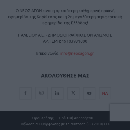
Ο ΝΕΟΣ ΑΓΩΝ είναι η αρχαιότερη καθημερινή πρωινή
εφημερίδα της Καρδίτσας και η 2η μεγαλύτερη περιφερειακή
εφημερίδα της Ελλάδας!
Γ ΑΛΕΞΙΟΥ Α.Ε. - ΔΗΜΟΣΙΟΓΡΑΦΙΚΟΣ ΟΡΓΑΝΙΣΜΟΣ
ΑΡ. ΓΕΜΗ: 19103931000
Επικοινωνία:
info@neosagon.gr
ΑΚΟΛΟΥΘΗΣΕ ΜΑΣ
ΝΑ
Όροι Χρήσης
Πολιτική Απορρήτου
Δήλωση συμμόρφωσης με τη σύσταση (ΕΕ) 2018/334