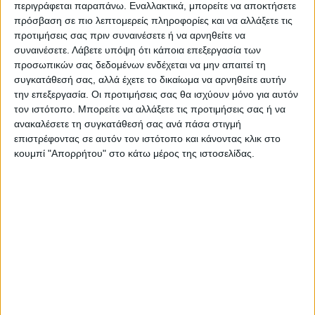
περιγράφεται παραπάνω. Εναλλακτικά, μπορείτε να αποκτήσετε
Τελευταίες Ειδήσεις Σήμερα
πρόσβαση σε πιο λεπτομερείς πληροφορίες και να αλλάξετε τις
προτιμήσεις σας πριν συναινέσετε ή να αρνηθείτε να
συναινέσετε.
Λάβετε υπόψη ότι κάποια επεξεργασία των
προσωπικών σας δεδομένων ενδέχεται να μην απαιτεί τη
Ακολούθησε την εφημερίδα ΝΕΟΣ
συγκατάθεσή σας, αλλά έχετε το δικαίωμα να αρνηθείτε αυτήν
ΑΓΩΝ στο Google News!
την επεξεργασία. Οι προτιμήσεις σας θα ισχύουν μόνο για αυτόν
τον ιστότοπο. Μπορείτε να αλλάξετε τις προτιμήσεις σας ή να
Όλες οι εξελίξεις στην περιοχή της
Καρδίτσας και ευρύτερα της Θεσσαλίας
ανακαλέσετε τη συγκατάθεσή σας ανά πάσα στιγμή
επιστρέφοντας σε αυτόν τον ιστότοπο και κάνοντας κλικ στο
κουμπί "Απορρήτου" στο κάτω μέρος της ιστοσελίδας.
ΠΡΟΗΓΟΥΜΕΝΟ ΑΡΘΡΟ
ΕΠΟΜΕΝΟ ΑΡΘΡΟ
Θέμα ημέρας: Πώς κρίνετε
Επανεκκίνηση για το έργο
μια πιθανή μείωση του
των ασφαλτοστρώσεων
ωραρίου καταστημάτων;
στην Καρδίτσα