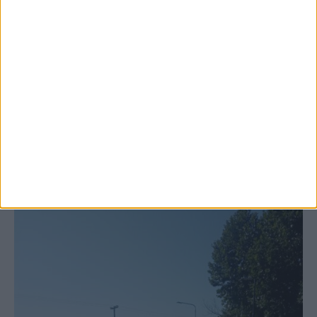
6 Αυγούστου 2026, 10:11 πμ
Ξεκινά η κατεδάφιση ετοιμόρροπων
κτιρίων σε Αγναντερό και Ριζοβούνι
ΚΑΡΔΙΤΣΑ