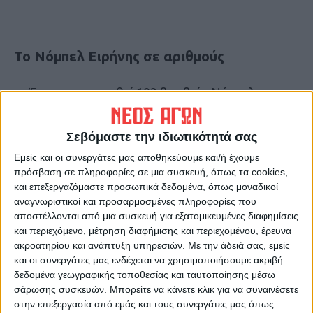
To Νόμπελ Ειρήνης σε αριθμούς
Έχουν απονεμηθεί 102 βραβεία Νόμπελ
Ειρήνης 1901–2021.
Έχουν βραβευτεί 25 οργανισμοί.
Σεβόμαστε την ιδιωτικότητά σας
2 βραβεία Ειρήνης έχουν μοιραστεί σε τρία
Εμείς και οι συνεργάτες μας αποθηκεύουμε και/ή έχουμε
πρόσβαση σε πληροφορίες σε μια συσκευή, όπως τα cookies,
άτομα.
και επεξεργαζόμαστε προσωπικά δεδομένα, όπως μοναδικοί
18 γυναίκες έχουν βραβευτεί με το Νόμπελ
αναγνωριστικοί και προσαρμοσμένες πληροφορίες που
αποστέλλονται από μια συσκευή για εξατομικευμένες διαφημίσεις
Ειρήνης μέχρι στιγμής.
και περιεχόμενο, μέτρηση διαφήμισης και περιεχομένου, έρευνα
1 βραβευμένος, ο Le Duc Tho, αρνήθηκε το
ακροατηρίου και ανάπτυξη υπηρεσιών.
Με την άδειά σας, εμείς
Νόμπελ Ειρήνης.
και οι συνεργάτες μας ενδέχεται να χρησιμοποιήσουμε ακριβή
δεδομένα γεωγραφικής τοποθεσίας και ταυτοποίησης μέσω
σάρωσης συσκευών. Μπορείτε να κάνετε κλικ για να συναινέσετε
Πηγή:cnn.gr
στην επεξεργασία από εμάς και τους συνεργάτες μας όπως