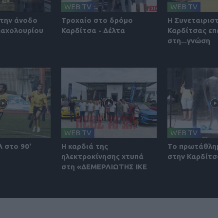
WEB TV
WEB TV
την άνοδο
Τροχαίο στο δρόμο
Η Συνεταιρισ
Μαχολουρίου
Καρδίτσα - Δέλτα
Καρδίτσας επ
στη...γνώση
WEB TV
WEB TV
λ στο 90'
Η καρδιά της
Το πρωτάθλη
ηλεκτροκίνησης χτυπά
στην Καρδίτσ
στη «ΔΕΜΕΡΛΙΩΤΗΣ ΙΚΕ