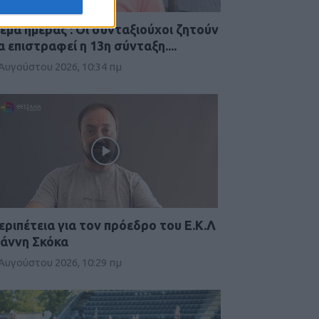
έμα ημέρας : Οι συνταξιούχοι ζητούν
α επιστραφεί η 13η σύνταξη....
 Αυγούστου 2026, 10:34 πμ
εριπέτεια για τον πρόεδρο του Ε.Κ.Λ
ιάννη Σκόκα
 Αυγούστου 2026, 10:29 πμ