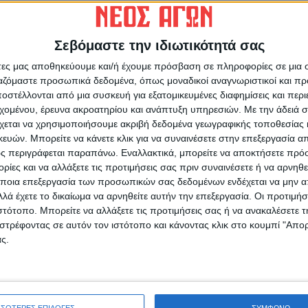
Σεβόμαστε την ιδιωτικότητά σας
άτες μας αποθηκεύουμε και/ή έχουμε πρόσβαση σε πληροφορίες σε μια
ρίδα ΝΕΟΣ ΑΓΩΝ στο Google News!
ργαζόμαστε προσωπικά δεδομένα, όπως μοναδικοί αναγνωριστικοί και 
οχή της Καρδίτσας και ευρύτερα της Θεσσαλίας
στέλλονται από μια συσκευή για εξατομικευμένες διαφημίσεις και περ
εχομένου, έρευνα ακροατηρίου και ανάπτυξη υπηρεσιών.
Με την άδειά σα
χεται να χρησιμοποιήσουμε ακριβή δεδομένα γεωγραφικής τοποθεσίας 
Θ
ών. Μπορείτε να κάνετε κλικ για να συναινέσετε στην επεξεργασία απ
σ
ΕΠΟΜΕΝΟ ΑΡΘΡΟ
ς περιγράφεται παραπάνω. Εναλλακτικά, μπορείτε να αποκτήσετε πρό
α
Δράση για την εξάλειψη της βίας κατά των
ίες και να αλλάξετε τις προτιμήσεις σας πριν συναινέσετε ή να αρνηθεί
ας
γυναικών _ Στεφανία Μακρή
ποια επεξεργασία των προσωπικών σας δεδομένων ενδέχεται να μην απ
6
λά έχετε το δικαίωμα να αρνηθείτε αυτήν την επεξεργασία. Οι προτιμήσ
ιστότοπο. Μπορείτε να αλλάξετε τις προτιμήσεις σας ή να ανακαλέσετε
στρέφοντας σε αυτόν τον ιστότοπο και κάνοντας κλικ στο κουμπί "Απ
ς.
ινή Εφημερίδα της Καρδίτσας
ΣΣΟΤΕΡΕΣ ΕΠΙΛΟΓΕΣ
ΣΥΜΦΩΝΩ