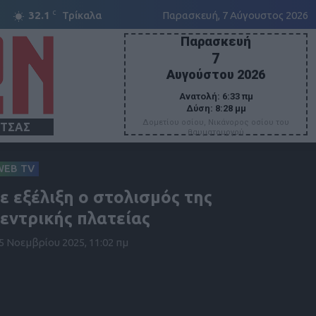
C
32.1
Τρίκαλα
Παρασκευή, 7 Αύγουστος 2026
Παρασκευή
7
Αυγούστου 2026
Ανατολή:
6:33 πμ
Δύση:
8:28 μμ
Δομετίου οσίου, Νικάνορος οσίου του
ΙΤΣΑΣ
θαυματουργού
WEB TV
ε εξέλιξη ο στολισμός της
εντρικής πλατείας
5 Νοεμβρίου 2025, 11:02 πμ