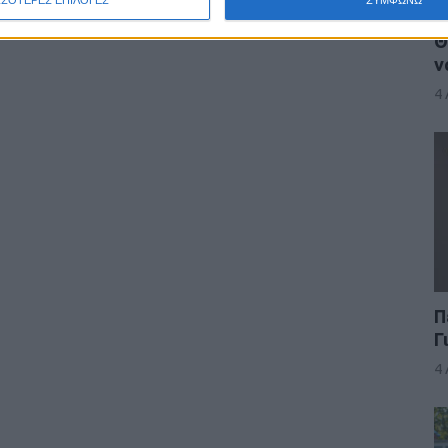
Θ
ν
4
Π
Γ
4