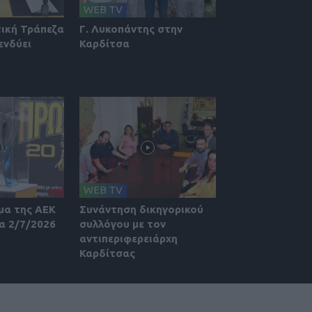
WEB TV
τική Τράπεζα
Γ. Λυκοπάντης στην
ενδύει
Καρδίτσα
WEB TV
μα της ΑΕΚ
Συνάντηση δικηγορικού
α 2/7/2026
συλλόγου με τον
αντιπεριφερειάρχη
Καρδίτσας