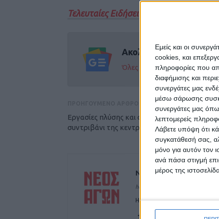
Τελευταίες Ειδήσεις Σήμερα
Εμείς και οι συνεργ
Ακολούθησε την εφημε
cookies, και επεξε
Όλες οι εξελίξεις στην περι
πληροφορίες που απο
διαφήμισης και περι
συνεργάτες μας ενδέ
μέσω σάρωσης συσκευ
ΠΡΟΗΓΟΥΜΕΝΟ ΑΡΘΡΟ
συνεργάτες μας όπω
Εργασίες πλύσης και συντήρησης στο
λεπτομερείς πληροφορ
συντριβάνι της κεντρικής πλατείας Καρδίτσ
Λάβετε υπόψη ότι κά
συγκατάθεσή σας, αλ
μόνο για αυτόν τον 
ανά πάσα στιγμή επι
μέρος της ιστοσελίδα
ΝΕΟΣ ΑΓΩΝ
https://neosagon.gr
Η Αρχαιότερη Καθημερινή Πρω
ΠΕΡΙ