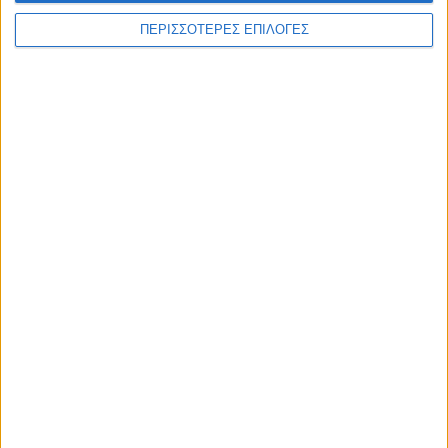
ΠΕΡΙΣΣΟΤΕΡΕΣ ΕΠΙΛΟΓΕΣ
ΑΘΛΗΤΙΚΑ
Επιστρέφει στην ΑΣΑ μετά από 21 χρόνια
ο Τάκης Κουτσονάσιος!