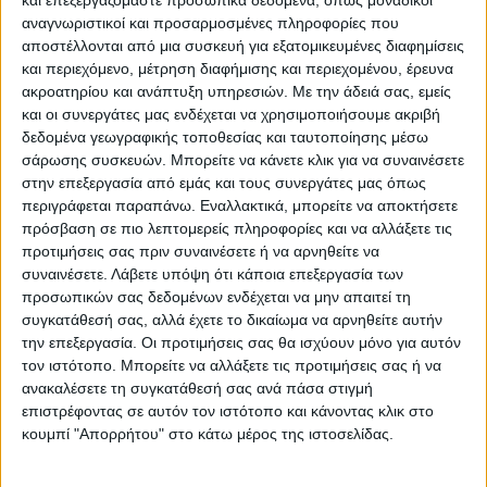
φυσιογνωμίες του μπάσκετ.
αναγνωριστικοί και προσαρμοσμένες πληροφορίες που
αποστέλλονται από μια συσκευή για εξατομικευμένες διαφημίσεις
Η διοργάνωση έχει ως κύριο στόχο να
και περιεχόμενο, μέτρηση διαφήμισης και περιεχομένου, έρευνα
ακροατηρίου και ανάπτυξη υπηρεσιών.
Με την άδειά σας, εμείς
προωθηθεί ακόμη περισσότερο το άθλημα
και οι συνεργάτες μας ενδέχεται να χρησιμοποιήσουμε ακριβή
στην πόλη μας καθώς και την προσέλκυση
δεδομένα γεωγραφικής τοποθεσίας και ταυτοποίησης μέσω
νέων από άλλες πόλεις της Θεσσαλικής
σάρωσης συσκευών. Μπορείτε να κάνετε κλικ για να συναινέσετε
στην επεξεργασία από εμάς και τους συνεργάτες μας όπως
περιφέρειας.
περιγράφεται παραπάνω. Εναλλακτικά, μπορείτε να αποκτήσετε
πρόσβαση σε πιο λεπτομερείς πληροφορίες και να αλλάξετε τις
Στην Καρδίτσα αναμένεται να έλθει και ο
προτιμήσεις σας πριν συναινέσετε ή να αρνηθείτε να
Γιάννης Μπουρούσης, καθώς ο θρυλικός
συναινέσετε.
Λάβετε υπόψη ότι κάποια επεξεργασία των
προσωπικών σας δεδομένων ενδέχεται να μην απαιτεί τη
Μπάνε Πρέλεβιτς για να παρουσιάσει και το
συγκατάθεσή σας, αλλά έχετε το δικαίωμα να αρνηθείτε αυτήν
βιβλίο του (βλέπε προηγούμενο ρεπορτάζ
την επεξεργασία. Οι προτιμήσεις σας θα ισχύουν μόνο για αυτόν
του ΝΕΟΥ ΑΓΩΝΑ” “Η δύναμη της ήττας”.
τον ιστότοπο. Μπορείτε να αλλάξετε τις προτιμήσεις σας ή να
ανακαλέσετε τη συγκατάθεσή σας ανά πάσα στιγμή
επιστρέφοντας σε αυτόν τον ιστότοπο και κάνοντας κλικ στο
Οι φωτογραφίες είναι από την εκδήλωση
κουμπί "Απορρήτου" στο κάτω μέρος της ιστοσελίδας.
στο μεγάλο κλειστό της πόλης μας…