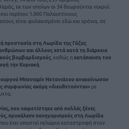
αμάς, εκ των οποίων οι 34 θεωρούνται νεκροί.
σει περίπου 1.000 Παλαιστίνιους
οίους είναι φυλακισμένοι εδώ και χρόνια, σε
κή προστασία στη Λωρίδα της Γάζας
ανθρώπων και άλλους επτά κατά τη διάρκεια
ικούς βομβαρδισμούς
, καθώς η
κατάπαυση του
ογή την Κυριακή.
πουργού Μπενιαμίν Νετανιάχου ανακοίνωσαν
της συμφωνίας ακόμη «διευθετούνται»
με
υχτα.
ας, που χαιρετίστηκε από πολλές ξένες
ούς, προκάλεσε πανηγυρισμούς στη Λωρίδα
α που έχει υποστεί πελώρια καταστροφή στον