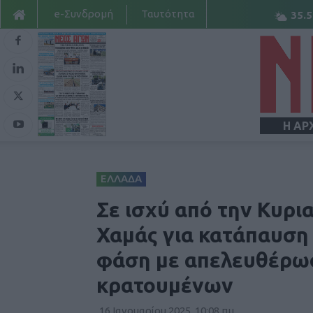
e-Συνδρομή
Ταυτότητα
35.5
Η ΑΡ
ΕΛΛΑΔΑ
Σε ισχύ από την Κυρι
Χαμάς για κατάπαυση
φάση με απελευθέρω
κρατουμένων
16 Ιανουαρίου 2025, 10:08 πμ