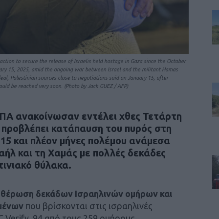
ction to secure the release of Israelis held hostage in Gaza since the October
anuary 15, 2025, amid the ongoing war between Israel and the militant Hamas
l, Palestinian sources close to negotiations said on January 15, after
uld be reached very soon. (Photo by Jack GUEZ / AFP)
 ΗΠΑ ανακοίνωσαν
εντέλει χθες Τετάρτη
α
προβλέπει κατάπαυση του πυρός στη
 15 και πλέον μήνες πολέμου
ανάμεσα
αήλ και τη Χαμάς
με πολλές
δεκάδες
ινιακό θύλακα.
υθέρωση δεκάδων Ισραηλινών ομήρων
και
μένων
που βρίσκονται στις ισραηλινές
 Verify, 94 από τους 259 ομήρους