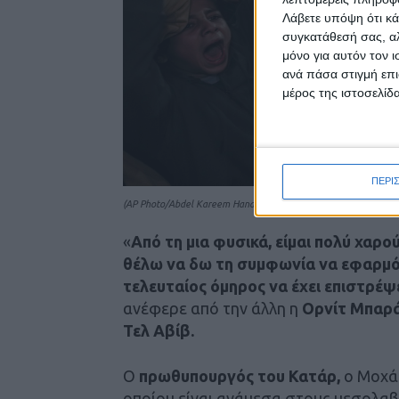
Λάβετε υπόψη ότι κά
συγκατάθεσή σας, αλ
μόνο για αυτόν τον 
ανά πάσα στιγμή επι
μέρος της ιστοσελίδα
ΠΕΡΙ
(AP Photo/Abdel Kareem Hana)
«
Από τη μια φυσικά, είμαι πολύ χαρ
θέλω να δω τη συμφωνία να εφαρμόζ
τελευταίος όμηρος να έχει επιστρέψε
ανέφερε από την άλλη η
Ορνίτ Μπαρ
Τελ Αβίβ.
Ο
πρωθυπουργός του Κατάρ,
ο Μοχάμ
οποίου είναι ανάμεσα στους μεσολαβ