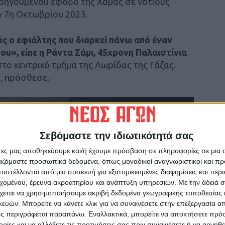
ροηγουμένου έφοδο της Χαμάς σε νότιους
ην 7η Οκτωβρίου 2023.
ς ο εφιάλτης που διαρκεί πάνω από έναν
ου», είπε η Ράντα Σάμι, 45χρονη Παλαιστίνια
το κεντρικό τμήμα της Λωρίδας της Γάζας.
, πρόσθεσε.
Σεβόμαστε την ιδιωτικότητά σας
άτες μας αποθηκεύουμε και/ή έχουμε πρόσβαση σε πληροφορίες σε μια
ργαζόμαστε προσωπικά δεδομένα, όπως μοναδικοί αναγνωριστικοί και 
στέλλονται από μια συσκευή για εξατομικευμένες διαφημίσεις και περ
εχομένου, έρευνα ακροατηρίου και ανάπτυξη υπηρεσιών.
Με την άδειά σα
χεται να χρησιμοποιήσουμε ακριβή δεδομένα γεωγραφικής τοποθεσίας 
ών. Μπορείτε να κάνετε κλικ για να συναινέσετε στην επεξεργασία απ
ς περιγράφεται παραπάνω. Εναλλακτικά, μπορείτε να αποκτήσετε πρό
ίες και να αλλάξετε τις προτιμήσεις σας πριν συναινέσετε ή να αρνηθεί