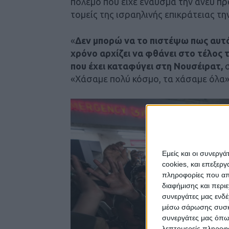
πόλεμο που είχε έναυσμα την άνευ π
τομείς της ισραηλινής επικράτειας τ
«
Δεν μπορώ να το πιστέψω πως αυτό
χρόνο αρχίζει να φθάνει στο τέλος τ
που έχει καταφύγει στη Νουσέιρατ,
σ
«Χάσαμε πολύ κόσμο, τα χάσαμε όλα»
Εμείς και οι συνεργ
cookies, και επεξε
πληροφορίες που απο
διαφήμισης και περι
συνεργάτες μας ενδέ
μέσω σάρωσης συσκευ
συνεργάτες μας όπω
λεπτομερείς πληροφορ