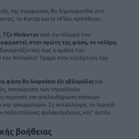
γής της συμφωνίας θα δημιουργηθεί στο
γυπτος, το Κατάρ και οι ΗΠΑ», πρόσθεσε.
ς
Τζο Μπάιντεν
από την πλευρά του
αφραστεί, στην πρώτη της φάση, σε «πλήρη
διευκρινίζοντας πως η ομάδα του
υ του Ντόναλντ Τραμπ στην κατάρτιση του
η φάση θα διαρκέσει έξι εβδομάδες
και
ός, αποχώρηση των ισραηλινών
ς περιοχές και απελευθέρωση κάποιων
ν και τραυματιών». Σε αντάλλαγμα, το Ισραήλ
 παλαιστίνιους φυλακισμένους, κατ’ αυτόν.
κής βοήθειας