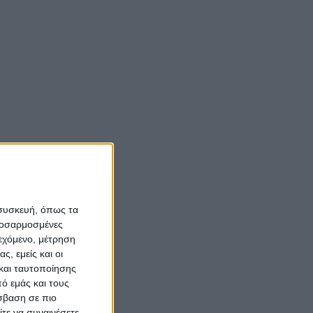
 συσκευή, όπως τα
προσαρμοσμένες
ιεχόμενο, μέτρηση
ς, εμείς και οι
και ταυτοποίησης
ό εμάς και τους
σβαση σε πιο
τε να συναινέσετε.