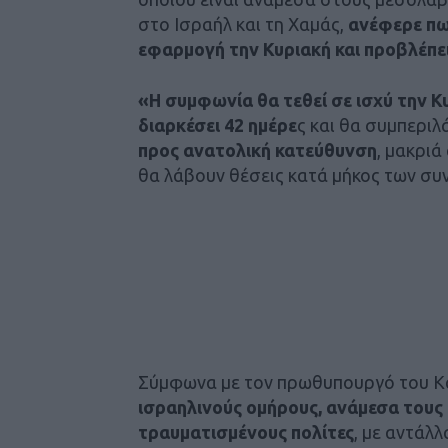
στο Ισραήλ και τη Χαμάς,
ανέφερε πω
εφαρμογή την Κυριακή και προβλέπε
«Η συμφωνία θα τεθεί σε ισχύ την Κ
διαρκέσει 42 ημέρε
ς και θα συμπεριλ
προς ανατολική κατεύθυνση
, μακριά
θα λάβουν θέσεις κατά μήκος των συ
Σύμφωνα με τον πρωθυπουργό του Κα
ισραηλινούς ομήρους, ανάμεσα τους 
τραυματισμένους πολίτες
, με αντάλ