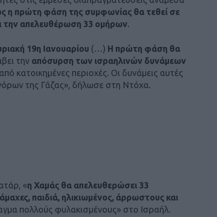
ς η πρώτη φάση της συμφωνίας θα τεθεί σε
ι την απελευθέρωση 33 ομήρων
.
υριακή 19η Ιανουαρίου
(…)
Η πρώτη φάση θα
άβει την
απόσυρση των ισραηλινών δυνάμεων
 από κατοικημένες περιοχές. Οι δυνάμεις αυτές
νόρων της Γάζας», δήλωσε στη Ντόχα.
τάρ, «
η Χαμάς θα απελευθερώσει 33
άμαχες, παιδιά, ηλικιωμένος, άρρωστους και
λαγμα πολλούς φυλακισμένους» στο Ισραήλ.