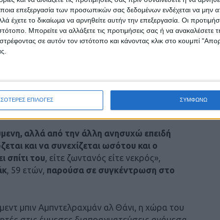
ποια επεξεργασία των προσωπικών σας δεδομένων ενδέχεται να μην απ
λά έχετε το δικαίωμα να αρνηθείτε αυτήν την επεξεργασία. Οι προτιμήσ
ιστότοπο. Μπορείτε να αλλάξετε τις προτιμήσεις σας ή να ανακαλέσετε
στρέφοντας σε αυτόν τον ιστότοπο και κάνοντας κλικ στο κουμπί "Απ
ς.
ΣΣΟΤΕΡΕΣ ΕΠΙΛΟΓΕΣ
ΣΥΜΦΩΝΩ
ούμενη, αλλά από την άλλη ανησυχώ επειδή
εται και να συνεχίζεται ωσότου και ο
ι σπίτι του
, είτε ζωντανός είτε νεκρός»,
άκ
, 59 ετών,
παρούσα σε συγκέντρωση στο
εντ μπιν Αμπντελραχμάν αλ Θάνι, η χώρα του
ητές στις έμμεσες διαπραγματεύσεις ανάμεσα