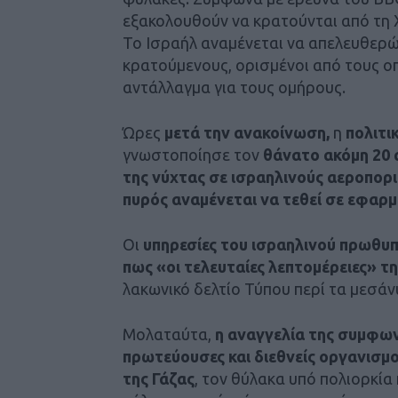
εξακολουθούν να κρατούνται από τη Χ
Το Ισραήλ αναμένεται να απελευθερώ
κρατούμενους, ορισμένοι από τους οπ
αντάλλαγμα για τους ομήρους.
Ώρες
μετά την ανακοίνωση,
η
πολιτι
γνωστοποίησε τον
θάνατο ακόμη 20 
της νύχτας
σε ισραηλινούς αεροπορ
πυρός αναμένεται να τεθεί σε εφαρμ
Οι
υπηρεσίες του ισραηλινού πρωθυ
πως «οι τελευταίες λεπτομέρειες» 
λακωνικό δελτίο Τύπου περί τα μεσάν
Μολαταύτα,
η αναγγελία της συμφωνί
πρωτεύουσες και διεθνείς οργανισμ
της Γάζας
, τον θύλακα υπό πολιορκί