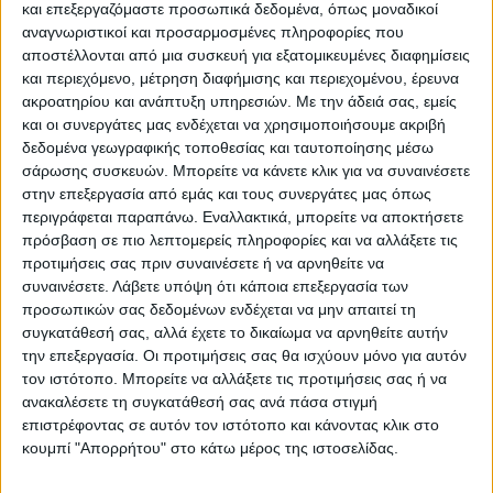
– Στις υπόλοιπες ΠΕ της χώρας, οι
και επεξεργαζόμαστε προσωπικά δεδομένα, όπως μοναδικοί
αναγνωριστικοί και προσαρμοσμένες πληροφορίες που
μετακινήσεις των ανωτέρω ζώων για
αποστέλλονται από μια συσκευή για εξατομικευμένες διαφημίσεις
σφαγή, γίνεται με αυστηρή εφαρμογή των
και περιεχόμενο, μέτρηση διαφήμισης και περιεχομένου, έρευνα
μέτρων βιοασφάλειας, τόσο για τα
ακροατηρίου και ανάπτυξη υπηρεσιών.
Με την άδειά σας, εμείς
μεταφορικά μέσα, όσο και για το
και οι συνεργάτες μας ενδέχεται να χρησιμοποιήσουμε ακριβή
δεδομένα γεωγραφικής τοποθεσίας και ταυτοποίησης μέσω
προσωπικό. Τα ζώα σφάζονται σε σφαγεία
σάρωσης συσκευών. Μπορείτε να κάνετε κλικ για να συναινέσετε
της Π.Ε. ή στο πλησιέστερο με τη
στην επεξεργασία από εμάς και τους συνεργάτες μας όπως
συγκεκριμένη εκτροφή σφαγείο.
περιγράφεται παραπάνω. Εναλλακτικά, μπορείτε να αποκτήσετε
πρόσβαση σε πιο λεπτομερείς πληροφορίες και να αλλάξετε τις
προτιμήσεις σας πριν συναινέσετε ή να αρνηθείτε να
Οι υπεύθυνοι σφαγείων μεριμνούν για την
συναινέσετε.
Λάβετε υπόψη ότι κάποια επεξεργασία των
απαρέγκλιτη τήρηση των κανόνων υγιεινής
προσωπικών σας δεδομένων ενδέχεται να μην απαιτεί τη
και εφαρμογής των προγραμμάτων
συγκατάθεσή σας, αλλά έχετε το δικαίωμα να αρνηθείτε αυτήν
την επεξεργασία. Οι προτιμήσεις σας θα ισχύουν μόνο για αυτόν
καθαρισμού και απολύμανσης (χώρων,
τον ιστότοπο. Μπορείτε να αλλάξετε τις προτιμήσεις σας ή να
εξοπλισμού και οχημάτων).
ανακαλέσετε τη συγκατάθεσή σας ανά πάσα στιγμή
επιστρέφοντας σε αυτόν τον ιστότοπο και κάνοντας κλικ στο
Υπενθυμίζεται ότι την προηγούμενη
κουμπί "Απορρήτου" στο κάτω μέρος της ιστοσελίδας.
εβδομάδα ελήφθη απόφαση μερικής