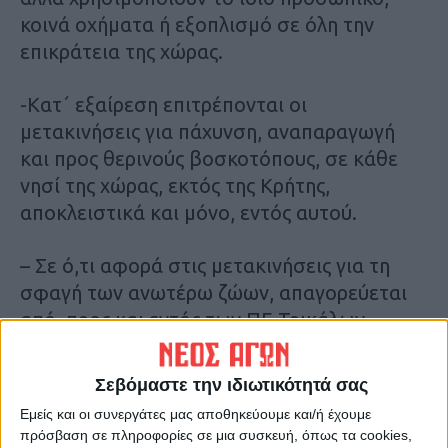
κοινά οχήματα ή εξοπλισμό σε όλη την
επικράτεια της χώρας.
-Κατ΄ εξαίρεση επιτρέπονται οι
μετακινήσεις για πάχυνση, αναπαραγωγή
και προς θερινούς βοσκοτόπους, σε κάθε
νησί της χώρας, εκτός της Κρήτης,
αποκλειστικά και μόνο, εντός αυτού.
– Σε ό,τι αφορά στις μετακινήσεις για τη
σφαγή των ανωτέρω ζώων, απαγορεύεται
από, προς και εντός των ΠΕ Τρικάλων,
Λάρισας, Καρδίτσας, Ροδόπης, Δράμας, Δυτ.
Αττικής, Μαγνησίας, Ηρακλείου, Κορίνθου,
Σεβόμαστε την ιδιωτικότητά σας
Αιτωλοακαρνανίας και Ηλείας.
Εμείς και οι συνεργάτες μας αποθηκεύουμε και/ή έχουμε
πρόσβαση σε πληροφορίες σε μια συσκευή, όπως τα cookies,