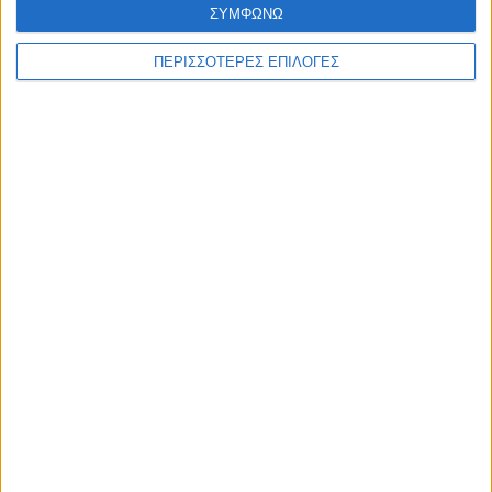
ΣΥΜΦΩΝΩ
ΠΕΡΙΣΣΟΤΕΡΕΣ ΕΠΙΛΟΓΕΣ
ΚΑΡΔΙΤΣΑ
Δωρεά ακινήτου και μελέτης για τη
δημιουργία «Κειμηλιοαρχείου» στη
Ρεντίνα