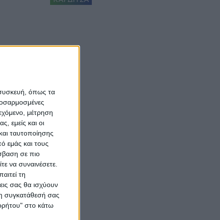
 συσκευή, όπως τα
προσαρμοσμένες
ιεχόμενο, μέτρηση
ς, εμείς και οι
και ταυτοποίησης
ό εμάς και τους
σβαση σε πιο
τε να συναινέσετε.
αιτεί τη
εις σας θα ισχύουν
 τη συγκατάθεσή σας
ορρήτου" στο κάτω