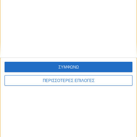
ΝΕΟΣ ΑΓΩΝ
https://neosagon.gr
ΣΥΜΦΩΝΩ
Η Αρχαιότερη Καθημερινή Πρωινή Εφημερίδα της Καρδίτσας
ΠΕΡΙΣΣΟΤΕΡΕΣ ΕΠΙΛΟΓΕΣ
ΘΕΣΣΑΛΙΑ FM