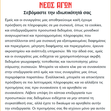
ΠΡΟΗΓΟΥΜΕΝΟ ΑΡΘΡΟ
ΕΠΟΜΕΝΟ ΑΡΘΡΟ
Στενό πρέσινγκ 21/3/2025
Αγορά για το Πασχαλινό
Σεβόμαστε την ιδιωτικότητά σας
τραπέζι
Εμείς και οι συνεργάτες μας αποθηκεύουμε και/ή έχουμε
πρόσβαση σε πληροφορίες σε μια συσκευή, όπως τα cookies,
και επεξεργαζόμαστε προσωπικά δεδομένα, όπως μοναδικοί
αναγνωριστικοί και προσαρμοσμένες πληροφορίες που
αποστέλλονται από μια συσκευή για εξατομικευμένες διαφημίσεις
και περιεχόμενο, μέτρηση διαφήμισης και περιεχομένου, έρευνα
ακροατηρίου και ανάπτυξη υπηρεσιών.
Με την άδειά σας, εμείς
και οι συνεργάτες μας ενδέχεται να χρησιμοποιήσουμε ακριβή
δεδομένα γεωγραφικής τοποθεσίας και ταυτοποίησης μέσω
ΝΕΟΣ ΑΓΩΝ
σάρωσης συσκευών. Μπορείτε να κάνετε κλικ για να συναινέσετε
https://neosagon.gr
στην επεξεργασία από εμάς και τους συνεργάτες μας όπως
περιγράφεται παραπάνω. Εναλλακτικά, μπορείτε να αποκτήσετε
Η Αρχαιότερη Καθημερινή Πρωινή Εφημερίδα της Καρδίτσας
πρόσβαση σε πιο λεπτομερείς πληροφορίες και να αλλάξετε τις
προτιμήσεις σας πριν συναινέσετε ή να αρνηθείτε να
συναινέσετε.
Λάβετε υπόψη ότι κάποια επεξεργασία των
προσωπικών σας δεδομένων ενδέχεται να μην απαιτεί τη
συγκατάθεσή σας, αλλά έχετε το δικαίωμα να αρνηθείτε αυτήν
ΠΑΡΟΜΟΙΑ ΑΡΘΡΑ
την επεξεργασία. Οι προτιμήσεις σας θα ισχύουν μόνο για αυτόν