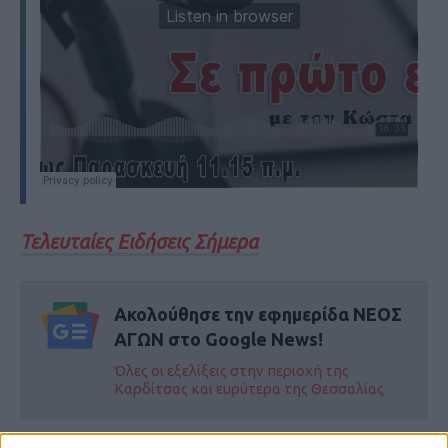
Τελευταίες Ειδήσεις Σήμερα
Ακολούθησε την εφημερίδα ΝΕΟΣ
ΑΓΩΝ στο Google News!
Όλες οι εξελίξεις στην περιοχή της
Καρδίτσας και ευρύτερα της Θεσσαλίας