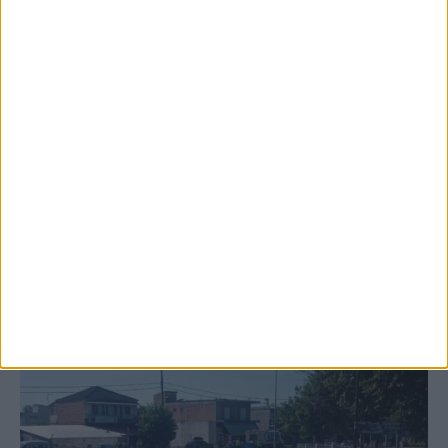
6 Αυγούστου 2026, 10:11 πμ
Ξεκινά η κατεδάφιση ετοιμόρροπων
κτιρίων σε Αγναντερό και Ριζοβούνι
ΚΑΡΔΙΤΣΑ