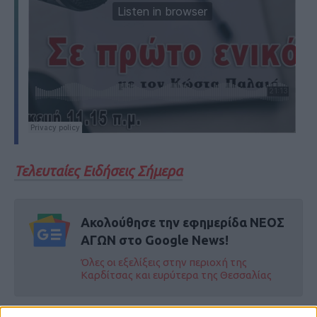
Τελευταίες Ειδήσεις Σήμερα
Ακολούθησε την εφημερίδα ΝΕΟΣ
ΑΓΩΝ στο Google News!
Όλες οι εξελίξεις στην περιοχή της
Καρδίτσας και ευρύτερα της Θεσσαλίας