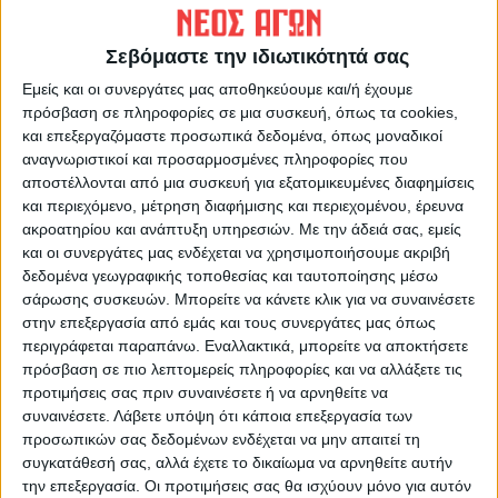
ΠΡΟΗΓΟΥΜΕΝΟ ΑΡΘΡΟ
ΕΠΟΜΕΝΟ ΑΡΘΡΟ
Γκολ στα... ερτζιανά
Στις 11 Ιουλίου αρχίζουν οι
Σεβόμαστε την ιδιωτικότητά σας
27/6/2022
θερινές εκπτώσεις
Εμείς και οι συνεργάτες μας αποθηκεύουμε και/ή έχουμε
πρόσβαση σε πληροφορίες σε μια συσκευή, όπως τα cookies,
και επεξεργαζόμαστε προσωπικά δεδομένα, όπως μοναδικοί
αναγνωριστικοί και προσαρμοσμένες πληροφορίες που
αποστέλλονται από μια συσκευή για εξατομικευμένες διαφημίσεις
και περιεχόμενο, μέτρηση διαφήμισης και περιεχομένου, έρευνα
ακροατηρίου και ανάπτυξη υπηρεσιών.
Με την άδειά σας, εμείς
και οι συνεργάτες μας ενδέχεται να χρησιμοποιήσουμε ακριβή
δεδομένα γεωγραφικής τοποθεσίας και ταυτοποίησης μέσω
ΝΕΟΣ ΑΓΩΝ
σάρωσης συσκευών. Μπορείτε να κάνετε κλικ για να συναινέσετε
https://neosagon.gr
στην επεξεργασία από εμάς και τους συνεργάτες μας όπως
περιγράφεται παραπάνω. Εναλλακτικά, μπορείτε να αποκτήσετε
Η Αρχαιότερη Καθημερινή Πρωινή Εφημερίδα της Καρδίτσας
πρόσβαση σε πιο λεπτομερείς πληροφορίες και να αλλάξετε τις
προτιμήσεις σας πριν συναινέσετε ή να αρνηθείτε να
συναινέσετε.
Λάβετε υπόψη ότι κάποια επεξεργασία των
προσωπικών σας δεδομένων ενδέχεται να μην απαιτεί τη
συγκατάθεσή σας, αλλά έχετε το δικαίωμα να αρνηθείτε αυτήν
ΠΑΡΟΜΟΙΑ ΑΡΘΡΑ
την επεξεργασία. Οι προτιμήσεις σας θα ισχύουν μόνο για αυτόν