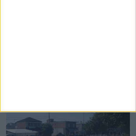
6 Αυγούστου 2026, 10:11 πμ
Ξεκινά η κατεδάφιση ετοιμόρροπων
κτιρίων σε Αγναντερό και Ριζοβούνι
ΚΑΡΔΙΤΣΑ