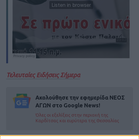
Τελευταίες Ειδήσεις Σήμερα
Ακολούθησε την εφημερίδα ΝΕΟΣ
ΑΓΩΝ στο Google News!
Όλες οι εξελίξεις στην περιοχή της
Καρδίτσας και ευρύτερα της Θεσσαλίας