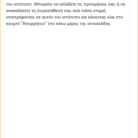
ΠΑΡΟΜΟΙΑ ΑΡΘΡΑ
τον ιστότοπο. Μπορείτε να αλλάξετε τις προτιμήσεις σας ή να
ανακαλέσετε τη συγκατάθεσή σας ανά πάσα στιγμή
επιστρέφοντας σε αυτόν τον ιστότοπο και κάνοντας κλικ στο
κουμπί "Απορρήτου" στο κάτω μέρος της ιστοσελίδας.
RADIO INTERVIEWS
Στενό Πρέσινγκ 4/8/2026