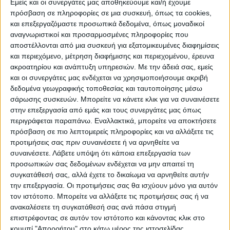
Εμείς και οι συνεργάτες μας αποθηκεύουμε και/ή έχουμε
Σύμφωνα με τον κ. Τσιάρα, τα δύο μεγάλα
πρόσβαση σε πληροφορίες σε μια συσκευή, όπως τα cookies,
έργα, του ΤΟΕΒ Ταυρωπού αλλά και το έργο
και επεξεργαζόμαστε προσωπικά δεδομένα, όπως μοναδικοί
στα Υπέρεια – Ορφανά, θα αρδεύονται
αναγνωριστικοί και προσαρμοσμένες πληροφορίες που
περίπου 200.000 στρέμματα με τον πιο
αποστέλλονται από μια συσκευή για εξατομικευμένες διαφημίσεις
και περιεχόμενο, μέτρηση διαφήμισης και περιεχομένου, έρευνα
σύγχρονο τρόπο. «Δίνουν την ευκαιρία και
ακροατηρίου και ανάπτυξη υπηρεσιών.
Με την άδειά σας, εμείς
τη δυνατότητα σε ένα πολύ μεγάλο αριθμό
και οι συνεργάτες μας ενδέχεται να χρησιμοποιήσουμε ακριβή
παραγωγών να εκσυγχρονίσουν και τον
δεδομένα γεωγραφικής τοποθεσίας και ταυτοποίησης μέσω
σάρωσης συσκευών. Μπορείτε να κάνετε κλικ για να συναινέσετε
τρόπο με τον οποίο αρδεύουν τις
στην επεξεργασία από εμάς και τους συνεργάτες μας όπως
καλλιέργειές τους, να εξοικονομήσουν
περιγράφεται παραπάνω. Εναλλακτικά, μπορείτε να αποκτήσετε
υδάτινους πόρους. Προφανώς, θα έχουν
πρόσβαση σε πιο λεπτομερείς πληροφορίες και να αλλάξετε τις
πολύ χαμηλότερη τιμή όσον αφορά την αξία
προτιμήσεις σας πριν συναινέσετε ή να αρνηθείτε να
συναινέσετε.
Λάβετε υπόψη ότι κάποια επεξεργασία των
του υδάτινου πόρου του αρδευτικού νερού.
προσωπικών σας δεδομένων ενδέχεται να μην απαιτεί τη
Δημιουργούμε τη συνθήκη ανθεκτικότητας
συγκατάθεσή σας, αλλά έχετε το δικαίωμα να αρνηθείτε αυτήν
για τον πρωτογενή τομέα της Θεσσαλίας
την επεξεργασία. Οι προτιμήσεις σας θα ισχύουν μόνο για αυτόν
τον ιστότοπο. Μπορείτε να αλλάξετε τις προτιμήσεις σας ή να
γενικότερα», σημείωσε ο Υπουργός για τα
ανακαλέσετε τη συγκατάθεσή σας ανά πάσα στιγμή
οφέλη των δύο μεγάλων έργων σε
επιστρέφοντας σε αυτόν τον ιστότοπο και κάνοντας κλικ στο
Καρδίτσα και Φάρσαλα.
κουμπί "Απορρήτου" στο κάτω μέρος της ιστοσελίδας.