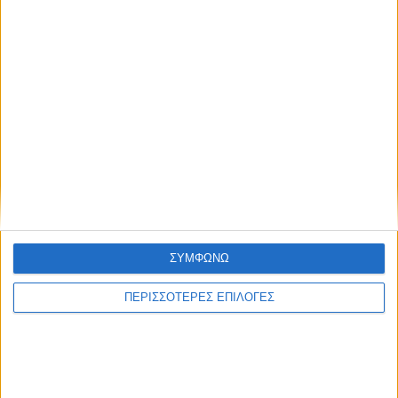
Τελευταίες Ειδήσεις Σήμερα
Ακολούθησε την εφημερίδα ΝΕΟΣ
ΑΓΩΝ στο Google News!
Όλες οι εξελίξεις στην περιοχή της
Καρδίτσας και ευρύτερα της Θεσσαλίας
ΠΡΟΗΓΟΥΜΕΝΟ ΑΡΘΡΟ
ΕΠΟΜΕΝΟ ΑΡΘΡΟ
Υπαίθρια κηπευτικά:
466 συλλήψεις και κατάσχεση
Λιγότερα τα στρέμματα,
μεγάλων ποσοτήτων
περισσότερο εκτεθειμένα
ναρκωτικών
ΣΥΜΦΩΝΩ
στον καιρό
ΠΕΡΙΣΣΟΤΕΡΕΣ ΕΠΙΛΟΓΕΣ