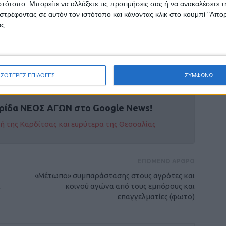
ιστότοπο. Μπορείτε να αλλάξετε τις προτιμήσεις σας ή να ανακαλέσετε
στρέφοντας σε αυτόν τον ιστότοπο και κάνοντας κλικ στο κουμπί "Απ
σης στον Γ2 όμιλο μπήκε και ο Προδρομιακός.
ς.
νταν στην Α’ και μάλιστα σε κάποιες εποχές,
στής και στην Α’ Ερασιτεχνική.
ΣΣΟΤΕΡΕΣ ΕΠΙΛΟΓΕΣ
ΣΥΜΦΩΝΩ
ρίδα ΝΕΟΣ ΑΓΩΝ στο Google News!
οχή της Καρδίτσας και ευρύτερα της Θεσσαλίας
ΕΠΟΜΕΝΟ ΑΡΘΡΟ
«Μέτωπο» συμπαράστασης στους αγρότες και
ι
κοινού αγώνα από τους εμπόρους και
επαγγελματίες (φωτο)