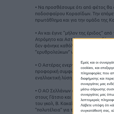
• Να προσθέσουμε ότι από φέτος θα 
ποδοσφαίρου Κορασίδων. Την επόμεν
πρωτάθλημα και για την ομάδα της Κ
• Αν και έγινε ‘’μήλον της έριδος’’ α
Ατρόμητο και Αστέρα, στο μεταξύ του
δεν φάνηκε καθόλου στο ματς. ‘Αλλω
”ερυθρολεύκων” να μην χαθεί ούτε λ
Εμείς και οι συνεργ
• Ο Αστέρας ενεργοποίησε στις …κα
cookies, και επεξε
προφορική συμφωνία με τον Χρήστο 
πληροφορίες που απο
εναλλακτική λύση στους στόπερς, με 
διαφήμισης και περι
συνεργάτες μας ενδέ
μέσω σάρωσης συσκευ
• Ο ΑΟ Σελλάνων ενισχύθηκε τις τελε
συνεργάτες μας όπω
στους Γάτσιο και Π. Αδάμο προστέθηκ
λεπτομερείς πληροφορ
του γκολ, Β. Κακαΐτσας και Σ. Κόκκινο
Λάβετε υπόψη ότι κά
”πολυτέλεια” για την κατηγορία.
συγκατάθεσή σας, αλ