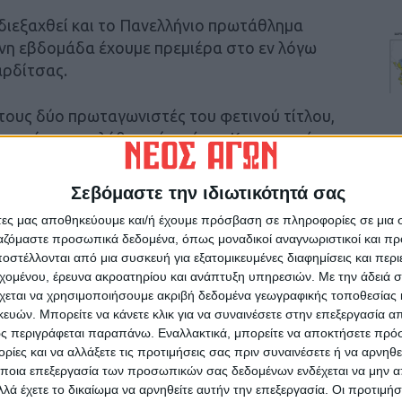
διεξαχθεί και το Πανελλήνιο πρωτάθλημα
η εβδομάδα έχουμε πρεμιέρα στο εν λόγω
αρδίτσας.
πό τους δύο πρωταγωνιστές του φετινού τίτλου,
ς ντέρμπι η αλήθεια είναι ότι ο Κουσκουνάς
στε ήταν ρητή η εντολή από τον πάγκο των
επτό από τα μάτια των αμυντικών…
Σεβόμαστε την ιδιωτικότητά σας
άτες μας αποθηκεύουμε και/ή έχουμε πρόσβαση σε πληροφορίες σε μια
θυστερήσεις της μεταγραφικής περιόδου την
ργαζόμαστε προσωπικά δεδομένα, όπως μοναδικοί αναγνωριστικοί και 
Οικονόμου, καθώς ήθελε μία ακόμη
στέλλονται από μια συσκευή για εξατομικευμένες διαφημίσεις και περ
έναν έμπειρο και εγνωσμένης αξίας παίκτη.
εχομένου, έρευνα ακροατηρίου και ανάπτυξη υπηρεσιών.
Με την άδειά σα
χεται να χρησιμοποιήσουμε ακριβή δεδομένα γεωγραφικής τοποθεσίας 
ών. Μπορείτε να κάνετε κλικ για να συναινέσετε στην επεξεργασία απ
υταίες ημέρες των μεταγραφών και δίπλα
ς περιγράφεται παραπάνω. Εναλλακτικά, μπορείτε να αποκτήσετε πρό
αν άλλοι δύο παίκτες εμπειρίας και αίσθησης
ίες και να αλλάξετε τις προτιμήσεις σας πριν συναινέσετε ή να αρνηθεί
ς. Αν μη τι άλλο μία τετράδα ”φωτιά” ,
ποια επεξεργασία των προσωπικών σας δεδομένων ενδέχεται να μην απ
λά έχετε το δικαίωμα να αρνηθείτε αυτήν την επεξεργασία. Οι προτιμήσ