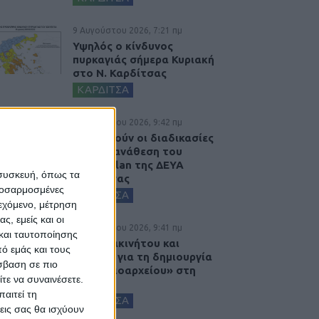
9 Αυγούστου 2026, 7:21 πμ
Υψηλός ο κίνδυνος
πυρκαγιάς σήμερα Κυριακή
στο Ν. Καρδίτσας
ΚΑΡΔΙΤΣΑ
8 Αυγούστου 2026, 9:42 πμ
Προχωρούν οι διαδικασίες
για την ανάθεση του
masterplan της ΔΕΥΑ
 συσκευή, όπως τα
Καρδίτσας
προσαρμοσμένες
ΚΑΡΔΙΤΣΑ
ιεχόμενο, μέτρηση
ς, εμείς και οι
8 Αυγούστου 2026, 9:41 πμ
και ταυτοποίησης
Δωρεά ακινήτου και
ό εμάς και τους
μελέτης για τη δημιουργία
σβαση σε πιο
«Κειμηλιοαρχείου» στη
τε να συναινέσετε.
Ρεντίνα
αιτεί τη
ΚΑΡΔΙΤΣΑ
εις σας θα ισχύουν