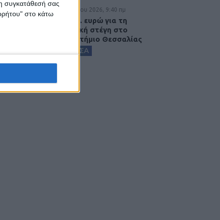
 τη συγκατάθεσή σας
8 Αυγούστου 2026, 9:40 πμ
ορρήτου" στο κάτω
2,3 εκατ. ευρώ για τη
φοιτητική στέγη στο
Πανεπιστήμιο Θεσσαλίας
ΚΑΡΔΙΤΣΑ