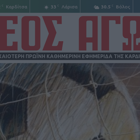
C
C
C
2
Καρδίτσα
33
Λάρισα
30.5
Βόλος
ΧΑΙΟΤΕΡΗ ΠΡΩΪΝΗ ΚΑΘΗΜΕΡΙΝΗ ΕΦΗΜΕΡΙΔΑ ΤΗΣ ΚΑΡΔ
ΝΕΟΣ
ΑΓΩΝ