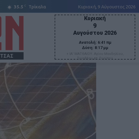
C
35.5
Τρίκαλα
Κυριακή, 9 Αύγουστος 2026
Κυριακή
9
Αυγούστου 2026
Ανατολή:
6:41 πμ
Δύση:
8:17 μμ
+ ΙΑ' ΜΑΤΘΑΙΟΥ. Αγίου Μανδηλίου,
ΙΤΣΑΣ
Τιμοθέου επ. Ευρίπου