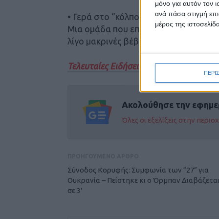
μόνο για αυτόν τον 
ανά πάσα στιγμή επι
• Γερά στο ‘’κόλπο’’ της δεύτερης θέ
μέρος της ιστοσελίδα
Μια ομάδα που επί σειρά ετών αγωνίζο
λίγο μακρινές βέβαια, ήταν πρωταγωνι
Τελευταίες Ειδήσεις Σήμερα
ΠΕΡΙ
Ακολούθησε την εφημε
Όλες οι εξελίξεις στην περι
ΠΡΟΗΓΟΥΜΕΝΟ ΑΡΘΡΟ
Σύνοδος Κορυφής: Συμφωνία των “27” για
Ουκρανία – Πείστηκε κι ο Όρμπαν Διαβάζετα
σε 3'