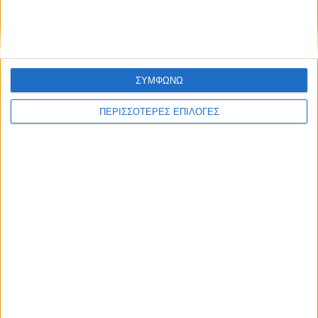
ΣΥΜΦΩΝΩ
ΠΕΡΙΣΣΟΤΕΡΕΣ ΕΠΙΛΟΓΕΣ
ΑΓΡΟΤΙΚΑ
Αναγέννηση του εδάφους με χρήση
βιοτεχνολογικών προϊόντων και εισαγωγή
ψηφιακών τεχνολογιών στη διαχείριση
της βαμβακοκαλλιέργειας