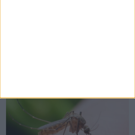
7 Αυγούστου 2026, 10:52 πμ
Θετικό το εμπορικό ισοζύγιο στη
Θεσσαλία, με την Καρδίτσα όμως ουραγό
στις εξαγωγές (πίνακες)
ΚΑΡΔΙΤΣΑ