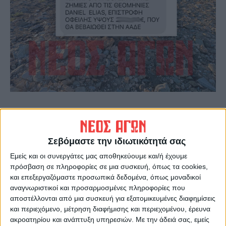
«Για τον ΑΦΜ xxxxxxxxx (Ζxxxxxxx)
προέκυψε από τον συμψηφισμό της αξίας
των πορισμάτων εκτίμησης και των
Σεβόμαστε την ιδιωτικότητά σας
προκαταβολών για τις ζημιές από τις
Εμείς και οι συνεργάτες μας αποθηκεύουμε και/ή έχουμε
πρόσβαση σε πληροφορίες σε μια συσκευή, όπως τα cookies,
θεομηνίες Daniel Elias, επιστροφή οφειλής
και επεξεργαζόμαστε προσωπικά δεδομένα, όπως μοναδικοί
ύψους 2.xxxx ευρώ που θα βεβαιωθεί στην
αναγνωριστικοί και προσαρμοσμένες πληροφορίες που
ΑΑΔΕ».
αποστέλλονται από μια συσκευή για εξατομικευμένες διαφημίσεις
και περιεχόμενο, μέτρηση διαφήμισης και περιεχομένου, έρευνα
ακροατηρίου και ανάπτυξη υπηρεσιών.
Με την άδειά σας, εμείς
Οι πληγέντες είχαν λάβει προκαταβολές