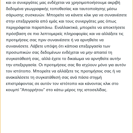
και οι συνεργάτες μας ενδέχεται να χρησιμοποιήσουμε ακριβή
αποζημίωσης και μετά τις εξατομικεύσεις
δεδομένα γεωγραφικής τοποθεσίας και ταυτοποίησης μέσω
και τους διασταυρωτικούς ελέγχους,
σάρωσης συσκευών. Μπορείτε να κάνετε κλικ για να συναινέσετε
στην επεξεργασία από εμάς και τους συνεργάτες μας όπως
καλούνται να επιστρέψουν τη διαφορά σε
περιγράφεται παραπάνω. Εναλλακτικά, μπορείτε να αποκτήσετε
περίπτωση που έλαβαν μεγαλύτερο ποσό.
πρόσβαση σε πιο λεπτομερείς πληροφορίες και να αλλάξετε τις
Είναι διαδικασία που ακολουθήθηκε και
προτιμήσεις σας πριν συναινέσετε ή να αρνηθείτε να
στον «Ιανό», ωστόσο στην περίπτωση αυτή
συναινέσετε.
Λάβετε υπόψη ότι κάποια επεξεργασία των
προσωπικών σας δεδομένων ενδέχεται να μην απαιτεί τη
οι πληγέντες είχαν το δικαίωμα υποβολής
συγκατάθεσή σας, αλλά έχετε το δικαίωμα να αρνηθείτε αυτήν
ένστασης όπως αναφέρουν αγρότες από την
την επεξεργασία. Οι προτιμήσεις σας θα ισχύουν μόνο για αυτόν
περιοχή του Παλαμά. Επίσης το ποσό της
τον ιστότοπο. Μπορείτε να αλλάξετε τις προτιμήσεις σας ή να
ανακαλέσετε τη συγκατάθεσή σας ανά πάσα στιγμή
επιστροφής συμψηφίζοντας με τις
επιστρέφοντας σε αυτόν τον ιστότοπο και κάνοντας κλικ στο
μελλοντικές επιδοτήσεις.
κουμπί "Απορρήτου" στο κάτω μέρος της ιστοσελίδας.
Εκτός αυτού, όπως μας μεταφέρουν
αγρότες, τα συγκεκριμένα μηνύματα
έρχονται σε μια χρονική περίοδο που είναι
«στεγνοί» από ρευστότητα με πλήθος