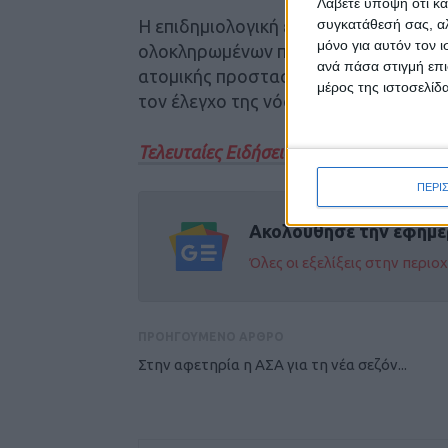
Λάβετε υπόψη ότι κά
Η επιδημιολογική επιτήρηση της νόσ
συγκατάθεσή σας, αλ
μόνο για αυτόν τον 
ολοκληρωμένων προγραμμάτων καταπ
ανά πάσα στιγμή επι
ατομικής προστασίας από τα κουνούπ
μέρος της ιστοσελίδα
τον έλεγχο της νόσου, καταλήγει ο Ε
Τελευταίες Ειδήσεις Σήμερα
ΠΕΡΙ
Ακολούθησε την εφημε
Όλες οι εξελίξεις στην περι
ΠΡΟΗΓΟΥΜΕΝΟ ΑΡΘΡΟ
Στην αφετηρία η ΑΣΑ για τη νέα σεζόν...