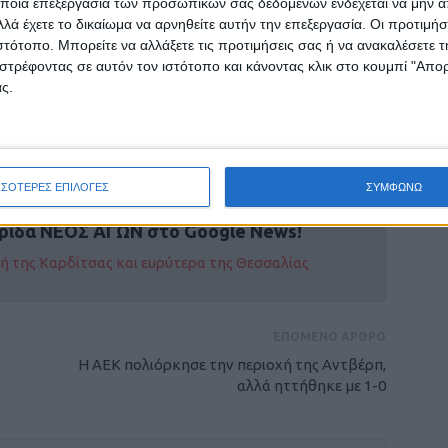
ποια επεξεργασία των προσωπικών σας δεδομένων ενδέχεται να μην απ
ου, η έγκαιρη εφαρμογή κατάλληλων
λά έχετε το δικαίωμα να αρνηθείτε αυτήν την επεξεργασία. Οι προτιμήσ
ιστότοπο. Μπορείτε να αλλάξετε τις προτιμήσεις σας ή να ανακαλέσετε
ολέμησης κουνουπιών και η λήψη μέτρων
στρέφοντας σε αυτόν τον ιστότοπο και κάνοντας κλικ στο κουμπί "Απ
ια αποτελούν τα πλέον ενδεδειγμένα μέτρα για
ς.
ΟΔΥ.
ΣΣΟΤΕΡΕΣ ΕΠΙΛΟΓΕΣ
ΣΥΜΦΩΝΩ
ρίδα ΝΕΟΣ ΑΓΩΝ στο Google News!
οχή της Καρδίτσας και ευρύτερα της Θεσσαλίας
ΕΠΟΜΕΝΟ ΑΡΘΡΟ
Η ΑΕΚ πολιόρκησε την περιοχή της Αντβέρπ,
αλλά ηττήθηκε με 1-0