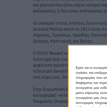
και μηνιγγίτιδα ή/και οξεία χαλαρή π
εκδηλώσεις ή δεν είχαν εκδηλώσεις α
Οι οικισμοί στους οποίους έχουν κα
Δυτικού Νείλου κατά το 2023 είναι σ
Λάρισας, Τρικάλων, Ημαθίας, Θεσσαλο
Δράμας, Καστοριάς και Άρτας.
Ο ΕΟΔΥ θεωρεί αναμενόμενη τη διάγ
διάστημα (και ενόψει της ευαισθητοπ
εμφάνιση περιστατικών λοίμωξης από 
Εμείς και οι συνεργ
τελευταία δεκαετία υποδηλώνει ότι ο 
cookies, και επεξε
στη χώρα μας, όπως και σε άλλες ευρ
πληροφορίες που απο
διαφήμισης και περι
συνεργάτες μας ενδέ
Στην Ευρωπαϊκή Ένωση και σε χώρες γ
μέσω σάρωσης συσκευ
καταγραφεί -εκτός από τη χώρα μας- 
συνεργάτες μας όπω
Ρουμανία, Ουγγαρία, Γερμανία, Ισπανί
λεπτομερείς πληροφορ