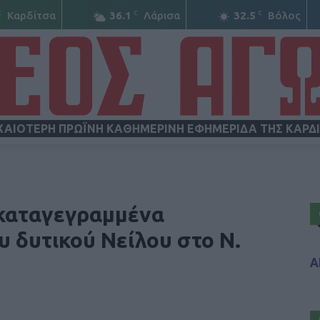
C
C
C
Καρδίτσα
36.1
Λάρισα
32.5
Βόλος
ΧΑΙΟΤΕΡΗ ΠΡΩΪΝΗ ΚΑΘΗΜΕΡΙΝΗ ΕΦΗΜΕΡΙΔΑ ΤΗΣ ΚΑΡΔ
ΝΕΟΣ
 καταγεγραμμένα
υ δυτικού Νείλου στο Ν.
Α
ΑΓΩΝ