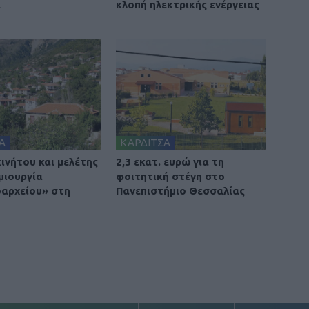
α
κλοπή ηλεκτρικής ενέργειας
Α
ΚΑΡΔΙΤΣΑ
ινήτου και μελέτης
2,3 εκατ. ευρώ για τη
μιουργία
φοιτητική στέγη στο
οαρχείου» στη
Πανεπιστήμιο Θεσσαλίας