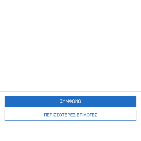
ΚΑΡΔΙΤΣΑ
ΣΥΜΦΩΝΩ
Νέα παράταση έως 30 Σεπτεμβρίου για το
ΠΕΡΙΣΣΟΤΕΡΕΣ ΕΠΙΛΟΓΕΣ
έργο ύδρευσης σε Μαγουλίτσα και Γ.
Καραϊσκάκη