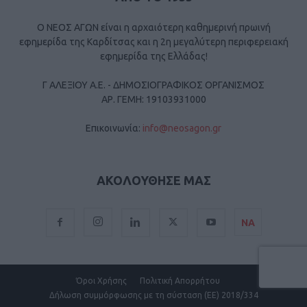
Ο ΝΕΟΣ ΑΓΩΝ είναι η αρχαιότερη καθημερινή πρωινή
εφημερίδα της Καρδίτσας και η 2η μεγαλύτερη περιφερειακή
εφημερίδα της Ελλάδας!
Γ ΑΛΕΞΙΟΥ Α.Ε. - ΔΗΜΟΣΙΟΓΡΑΦΙΚΟΣ ΟΡΓΑΝΙΣΜΟΣ
ΑΡ. ΓΕΜΗ: 19103931000
Επικοινωνία:
info@neosagon.gr
ΑΚΟΛΟΥΘΗΣΕ ΜΑΣ
ΝΑ
Όροι Χρήσης
Πολιτική Απορρήτου
Δήλωση συμμόρφωσης με τη σύσταση (ΕΕ) 2018/334