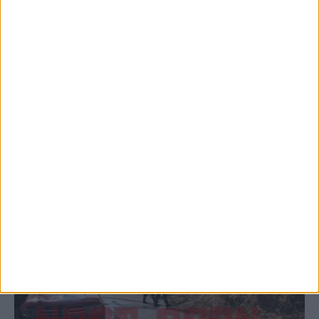
5 Αυγούστου 2026, 6:14 μμ
Παρανάλωμα του πυρός έγινε ΙΧ έξω από
το Μορφοβούνι, έσπευσε η Πυροσβεστική
(ΦΩΤΟ)
ΚΑΡΔΙΤΣΑ