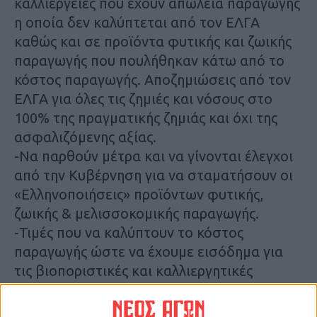
καλλιέργειες που έχουν απώλεια παραγωγής
η οποία δεν καλύπτεται από τον ΕΛΓΑ
καθώς και σε προϊόντα φυτικής και ζωικής
παραγωγής που πουλήθηκαν κάτω από το
κόστος παραγωγής. Αποζημιώσεις από τον
ΕΛΓΑ για όλες τις ζημιές και νόσους στο
100% της πραγματικής ζημιάς και όχι της
ασφαλιζόμενης αξίας.
-Να παρθούν μέτρα και να γίνονται έλεγχοι
από την Κυβέρνηση για να σταματήσουν οι
«Ελληνοποιήσεις» προϊόντων φυτικής,
ζωικής & μελισσοκομικής παραγωγής.
-Τιμές που να καλύπτουν το κόστος
παραγωγής ώστε να έχουμε εισόδημα για
τις βιοποριστικές και καλλιεργητικές
ανάγκες μας.
-Έργα υποδομής για την αντιπλημμυρική