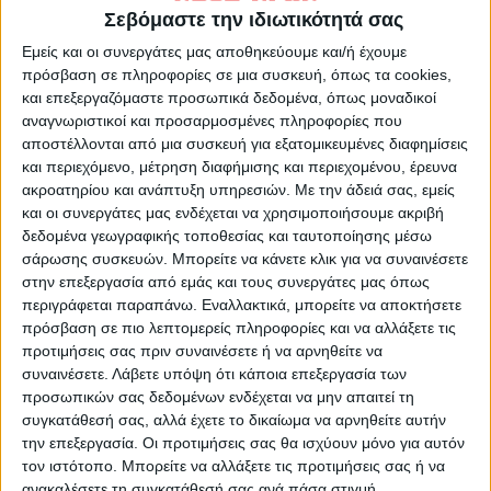
θωράκιση της Χώρας.
Σεβόμαστε την ιδιωτικότητά σας
Για τη Θεσσαλία:
Εμείς και οι συνεργάτες μας αποθηκεύουμε και/ή έχουμε
πρόσβαση σε πληροφορίες σε μια συσκευή, όπως τα cookies,
και επεξεργαζόμαστε προσωπικά δεδομένα, όπως μοναδικοί
-Θεωρούμε ως ξεχωριστό και επιτακτικής
αναγνωριστικοί και προσαρμοσμένες πληροφορίες που
σημασίας ζήτημα να μας κοινοποιηθεί
αποστέλλονται από μια συσκευή για εξατομικευμένες διαφημίσεις
χρονοδιάγραμμα της αποστράγγισης των
και περιεχόμενο, μέτρηση διαφήμισης και περιεχομένου, έρευνα
παρακαρλίων πλημμυρισμένων χωριών και
ακροατηρίου και ανάπτυξη υπηρεσιών.
Με την άδειά σας, εμείς
και οι συνεργάτες μας ενδέχεται να χρησιμοποιήσουμε ακριβή
χωραφιών. Χρονοδιάγραμμα της
δεδομένα γεωγραφικής τοποθεσίας και ταυτοποίησης μέσω
κατασκευής σήραγγας, απαραίτητη για την
σάρωσης συσκευών. Μπορείτε να κάνετε κλικ για να συναινέσετε
αντιπλημμυρική θωράκιση της ευρύτερης
στην επεξεργασία από εμάς και τους συνεργάτες μας όπως
περιγράφεται παραπάνω. Εναλλακτικά, μπορείτε να αποκτήσετε
περιοχής, πρώτον για ενδεχόμενες
πρόσβαση σε πιο λεπτομερείς πληροφορίες και να αλλάξετε τις
θεομηνίες τύπου Daniel και δεύτερον για
προτιμήσεις σας πριν συναινέσετε ή να αρνηθείτε να
υγειονομικούς λόγους.
συναινέσετε.
Λάβετε υπόψη ότι κάποια επεξεργασία των
προσωπικών σας δεδομένων ενδέχεται να μην απαιτεί τη
συγκατάθεσή σας, αλλά έχετε το δικαίωμα να αρνηθείτε αυτήν
-Ζητούμε να αποζημιώνονται οι
την επεξεργασία. Οι προτιμήσεις σας θα ισχύουν μόνο για αυτόν
πλημμυρισμένες εκτάσεις καθώς και τα
τον ιστότοπο. Μπορείτε να αλλάξετε τις προτιμήσεις σας ή να
κτήματα που δεν θα καλλιεργηθούν μέχρις
ανακαλέσετε τη συγκατάθεσή σας ανά πάσα στιγμή