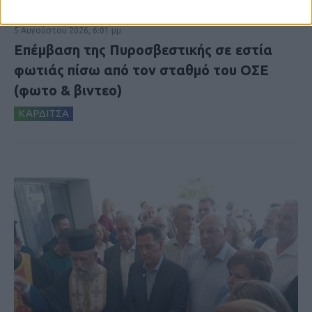
5 Αυγούστου 2026, 6:01 μμ
Επέμβαση της Πυροσβεστικής σε εστία
φωτιάς πίσω από τον σταθμό του ΟΣΕ
(φωτο & βιντεο)
ΚΑΡΔΙΤΣΑ