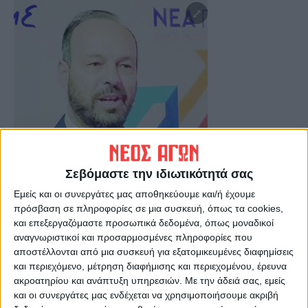
Σεβόμαστε την ιδιωτικότητά σας
Εμείς και οι συνεργάτες μας αποθηκεύουμε και/ή έχουμε
πρόσβαση σε πληροφορίες σε μια συσκευή, όπως τα cookies,
και επεξεργαζόμαστε προσωπικά δεδομένα, όπως μοναδικοί
Μιλώντας στον «Νέο Αγώνα», ο Δήμαρχος
αναγνωριστικοί και προσαρμοσμένες πληροφορίες που
Μουζακίου Φάνης Στάθης, χαρακτήρισε το
αποστέλλονται από μια συσκευή για εξατομικευμένες διαφημίσεις
και περιεχόμενο, μέτρηση διαφήμισης και περιεχομένου, έρευνα
έργο ως ένα από τα πιο κοστοβόρα, που θα
ακροατηρίου και ανάπτυξη υπηρεσιών.
Με την άδειά σας, εμείς
ανέλθει στο κόστος των 15 εκατ. ευρώ,
και οι συνεργάτες μας ενδέχεται να χρησιμοποιήσουμε ακριβή
γεγονός που αποδεικνύει το μέγεθος των