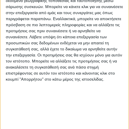
δεδομένα γεωγραφικής τοποθεσίας και ταυτοποίησης μέσω
εργασιών που απαιτούνται, ειδικά στην
σάρωσης συσκευών. Μπορείτε να κάνετε κλικ για να συναινέσετε
στην επεξεργασία από εμάς και τους συνεργάτες μας όπως
περιοχή του Ανθοχωρίου όπου
περιγράφεται παραπάνω. Εναλλακτικά, μπορείτε να αποκτήσετε
καταγράφεται το μεγαλύτερο πρόβλημα.
πρόσβαση σε πιο λεπτομερείς πληροφορίες και να αλλάξετε τις
προτιμήσεις σας πριν συναινέσετε ή να αρνηθείτε να
συναινέσετε.
Λάβετε υπόψη ότι κάποια επεξεργασία των
«Το έργο έχει ενταχθεί στα μεγάλα έργα
προσωπικών σας δεδομένων ενδέχεται να μην απαιτεί τη
αποκατάστασης που θα τρέξει το Υπουργείο
συγκατάθεσή σας, αλλά έχετε το δικαίωμα να αρνηθείτε αυτήν
Υποδομών, μετά τις καταστροφικές
την επεξεργασία. Οι προτιμήσεις σας θα ισχύουν μόνο για αυτόν
πλημμύρες του 2023. Είναι ενθαρρυντικό ότι
τον ιστότοπο. Μπορείτε να αλλάξετε τις προτιμήσεις σας ή να
ανακαλέσετε τη συγκατάθεσή σας ανά πάσα στιγμή
η αποκατάσταση του δρόμου εντάχθηκε σε
επιστρέφοντας σε αυτόν τον ιστότοπο και κάνοντας κλικ στο
αυτή τη λίστα των έργων. Μέχρι τώρα δεν
κουμπί "Απορρήτου" στο κάτω μέρος της ιστοσελίδας.
είναι έτοιμες οι μελέτες της κατασκευής
του. Οπότε αναμένουμε τις ενέργειες της
αρμόδιας εταιρείας που την έχει αναλάβει,
για να γνωρίζουμε έπειτα το
χρονοδιάγραμμα και κατ’ επέκταση τις
πρώτες εργασίες», σημείωσε