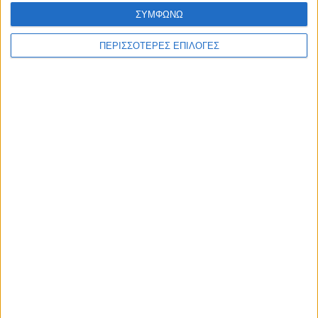
ΣΥΜΦΩΝΩ
ΠΕΡΙΣΣΟΤΕΡΕΣ ΕΠΙΛΟΓΕΣ
ΚΑΡΔΙΤΣΑ
2,3 εκατ. ευρώ για τη φοιτητική στέγη στο
Πανεπιστήμιο Θεσσαλίας
ΘΕΣΣΑΛΙΑ FM