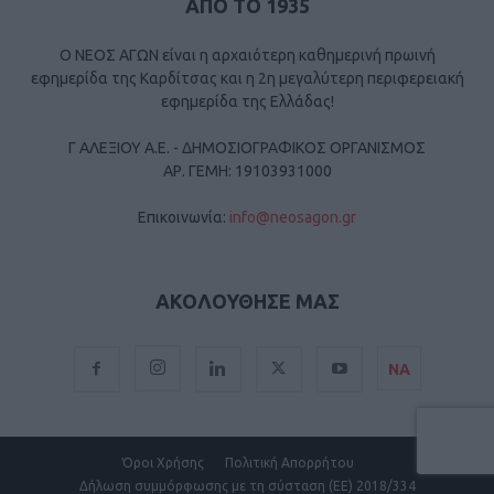
ΑΠΟ ΤΟ 1935
Ο ΝΕΟΣ ΑΓΩΝ είναι η αρχαιότερη καθημερινή πρωινή
εφημερίδα της Καρδίτσας και η 2η μεγαλύτερη περιφερειακή
εφημερίδα της Ελλάδας!
Γ ΑΛΕΞΙΟΥ Α.Ε. - ΔΗΜΟΣΙΟΓΡΑΦΙΚΟΣ ΟΡΓΑΝΙΣΜΟΣ
ΑΡ. ΓΕΜΗ: 19103931000
Επικοινωνία:
info@neosagon.gr
ΑΚΟΛΟΥΘΗΣΕ ΜΑΣ
ΝΑ
Όροι Χρήσης
Πολιτική Απορρήτου
Δήλωση συμμόρφωσης με τη σύσταση (ΕΕ) 2018/334