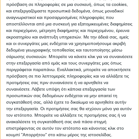
Η εκκίνηση των εργασιών κατασκευής του
πρόσβαση σε πληροφορίες σε μια συσκευή, όπως τα cookies,
πλωτού τερματικού σταθμού αποθήκευσης
και επεξεργαζόμαστε προσωπικά δεδομένα, όπως μοναδικοί
και αεριοποίησης LNG (FSRU) ανοιχτά της
αναγνωριστικοί και προσαρμοσμένες πληροφορίες που
αποστέλλονται από μια συσκευή για εξατομικευμένες διαφημίσεις
Αλεξανδρούπολης θα ολοκληρωθούν τον
και περιεχόμενο, μέτρηση διαφήμισης και περιεχομένου, έρευνα
Δεκέμβριο του 2023 και η χώρα θα μπορεί
ακροατηρίου και ανάπτυξη υπηρεσιών.
Με την άδειά σας, εμείς
να καλύψει μόνο από αυτόν τον σταθμό
και οι συνεργάτες μας ενδέχεται να χρησιμοποιήσουμε ακριβή
περίπου το 80% των αναγκών της σε φυσικό
δεδομένα γεωγραφικής τοποθεσίας και ταυτοποίησης μέσω
σάρωσης συσκευών. Μπορείτε να κάνετε κλικ για να συναινέσετε
αέριο.
στην επεξεργασία από εμάς και τους συνεργάτες μας όπως
περιγράφεται παραπάνω. Εναλλακτικά, μπορείτε να αποκτήσετε
Ο νέος σταθμός θα κατασκευαστεί σε
πρόσβαση σε πιο λεπτομερείς πληροφορίες και να αλλάξετε τις
προτιμήσεις σας πριν συναινέσετε ή να αρνηθείτε να
συνεργασία με τη Βουλγαρία, η οποία θα
συναινέσετε.
Λάβετε υπόψη ότι κάποια επεξεργασία των
συνδεθεί μέσω του αγωγού IGB (σ.σ.: θα
προσωπικών σας δεδομένων ενδέχεται να μην απαιτεί τη
είναι έτοιμος τον επόμενο μήνα), και θα
συγκατάθεσή σας, αλλά έχετε το δικαίωμα να αρνηθείτε αυτήν
μπορεί να τροφοδοτήσει με φυσικό αέριο
την επεξεργασία. Οι προτιμήσεις σας θα ισχύουν μόνο για αυτόν
τον ιστότοπο. Μπορείτε να αλλάξετε τις προτιμήσεις σας ή να
και τη Βόρεια Μακεδονία, που αναμένεται
ανακαλέσετε τη συγκατάθεσή σας ανά πάσα στιγμή
να συμπράξει στο έργο, όπως και τη Σερβία.
επιστρέφοντας σε αυτόν τον ιστότοπο και κάνοντας κλικ στο
κουμπί "Απορρήτου" στο κάτω μέρος της ιστοσελίδας.