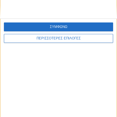
ΣΥΜΦΩΝΩ
ΠΕΡΙΣΣΟΤΕΡΕΣ ΕΠΙΛΟΓΕΣ
ΕΛΛΑΔΑ
Τι προβλέπεται φέτος για τις αμοιβαίες
μετεγγραφές φοιτητών, ποια
πανεπιστήμια εξαιρούνται