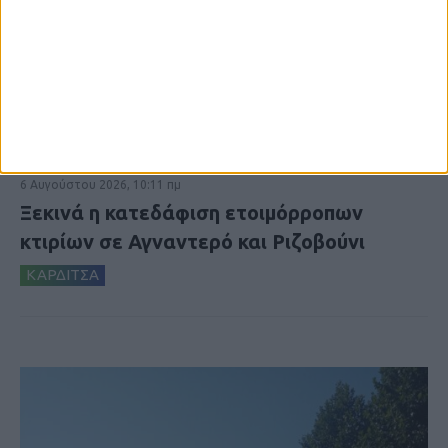
6 Αυγούστου 2026, 10:11 πμ
Ξεκινά η κατεδάφιση ετοιμόρροπων
κτιρίων σε Αγναντερό και Ριζοβούνι
ΚΑΡΔΙΤΣΑ