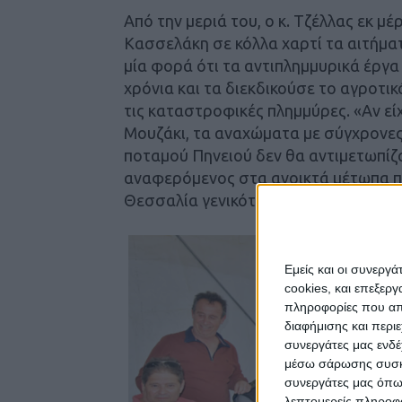
Από την μεριά του, ο κ. Τζέλλας εκ 
Κασσελάκη σε κόλλα χαρτί τα αιτήματ
μία φορά ότι τα αντιπλημμυρικά έργα 
χρόνια και τα διεκδικούσε το αγροτικό
τις καταστροφικές πλημμύρες. «Αν ε
Μουζάκι, τα αναχώματα με σύγχρονες
ποταμού Πηνειού δεν θα αντιμετωπίζ
αναφερόμενος στα ανοικτά μέτωπα πο
Θεσσαλία γενικότερα.
Εμείς και οι συνεργ
cookies, και επεξε
πληροφορίες που απο
διαφήμισης και περι
συνεργάτες μας ενδέ
μέσω σάρωσης συσκευ
συνεργάτες μας όπω
λεπτομερείς πληροφορ