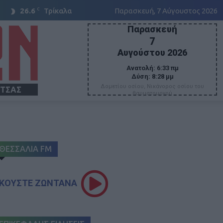
C
26.6
Τρίκαλα
Παρασκευή, 7 Αύγουστος 2026
Παρασκευή
7
Αυγούστου 2026
Ανατολή:
6:33 πμ
Δύση:
8:28 μμ
Δομετίου οσίου, Νικάνορος οσίου του
ΙΤΣΑΣ
θαυματουργού
ΘΕΣΣΑΛΙΑ FM
ΚΟΥΣΤΕ ΖΩΝΤΑΝΑ