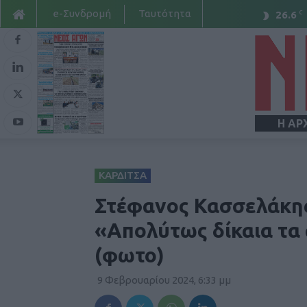
e-Συνδρομή
Ταυτότητα
C
26.6
Η ΑΡ
ΚΑΡΔΙΤΣΑ
Στέφανος Κασσελάκης 
«Απολύτως δίκαια τα
(φωτο)
9 Φεβρουαρίου 2024, 6:33 μμ