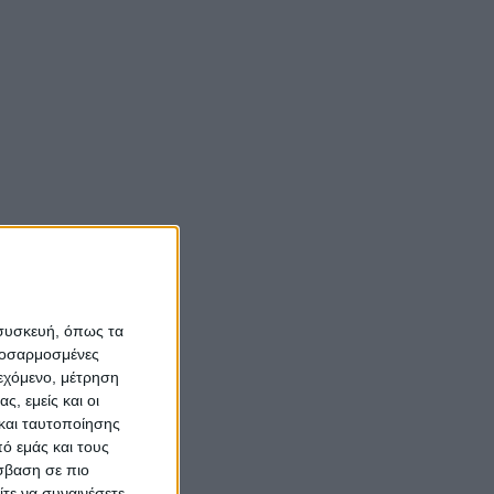
 συσκευή, όπως τα
προσαρμοσμένες
ιεχόμενο, μέτρηση
ς, εμείς και οι
και ταυτοποίησης
ό εμάς και τους
σβαση σε πιο
τε να συναινέσετε.