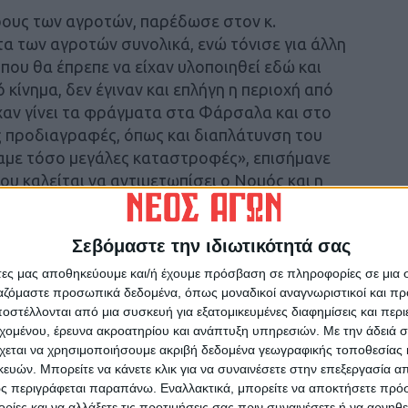
μέρους των αγροτών, παρέδωσε στον κ.
α των αγροτών συνολικά, ενώ τόνισε για άλλη
που θα έπρεπε να είχαν υλοποιηθεί εδώ και
 κίνημα, δεν έγιναν και επλήγη η περιοχή από
ίχαν γίνει τα φράγματα στα Φάρσαλα και στο
 προδιαγραφές, όπως και διαπλάτυνση του
αμε τόσο μεγάλες καταστροφές», επισήμανε
υ καλείται να αντιμετωπίσει ο Νομός και η
Σεβόμαστε την ιδιωτικότητά σας
άτες μας αποθηκεύουμε και/ή έχουμε πρόσβαση σε πληροφορίες σε μια
ργαζόμαστε προσωπικά δεδομένα, όπως μοναδικοί αναγνωριστικοί και 
στέλλονται από μια συσκευή για εξατομικευμένες διαφημίσεις και περ
εχομένου, έρευνα ακροατηρίου και ανάπτυξη υπηρεσιών.
Με την άδειά σα
χεται να χρησιμοποιήσουμε ακριβή δεδομένα γεωγραφικής τοποθεσίας 
ών. Μπορείτε να κάνετε κλικ για να συναινέσετε στην επεξεργασία απ
ς περιγράφεται παραπάνω. Εναλλακτικά, μπορείτε να αποκτήσετε πρό
ίες και να αλλάξετε τις προτιμήσεις σας πριν συναινέσετε ή να αρνηθεί