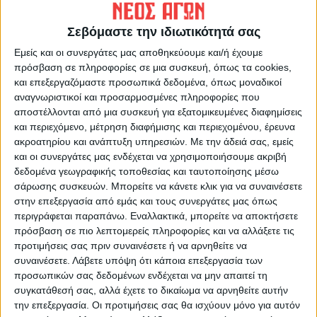
ΠΡΟΗΓΟΥΜΕΝΟ ΑΡΘΡΟ
ΕΠΟΜΕΝΟ ΑΡΘΡΟ
«Προμελέτη-υπερπαραγωγή
Πρωινό μαγκαζίνο 2/12/2023
Σεβόμαστε την ιδιωτικότητά σας
για την ανάπλαση του
Εμείς και οι συνεργάτες μας αποθηκεύουμε και/ή έχουμε
Παυσιλύπου»
πρόσβαση σε πληροφορίες σε μια συσκευή, όπως τα cookies,
και επεξεργαζόμαστε προσωπικά δεδομένα, όπως μοναδικοί
αναγνωριστικοί και προσαρμοσμένες πληροφορίες που
αποστέλλονται από μια συσκευή για εξατομικευμένες διαφημίσεις
και περιεχόμενο, μέτρηση διαφήμισης και περιεχομένου, έρευνα
ακροατηρίου και ανάπτυξη υπηρεσιών.
Με την άδειά σας, εμείς
και οι συνεργάτες μας ενδέχεται να χρησιμοποιήσουμε ακριβή
δεδομένα γεωγραφικής τοποθεσίας και ταυτοποίησης μέσω
σάρωσης συσκευών. Μπορείτε να κάνετε κλικ για να συναινέσετε
ΝΕΟΣ ΑΓΩΝ
στην επεξεργασία από εμάς και τους συνεργάτες μας όπως
περιγράφεται παραπάνω. Εναλλακτικά, μπορείτε να αποκτήσετε
https://neosagon.gr
πρόσβαση σε πιο λεπτομερείς πληροφορίες και να αλλάξετε τις
Η Αρχαιότερη Καθημερινή Πρωινή Εφημερίδα της Καρδίτσας
προτιμήσεις σας πριν συναινέσετε ή να αρνηθείτε να
συναινέσετε.
Λάβετε υπόψη ότι κάποια επεξεργασία των
προσωπικών σας δεδομένων ενδέχεται να μην απαιτεί τη
συγκατάθεσή σας, αλλά έχετε το δικαίωμα να αρνηθείτε αυτήν
την επεξεργασία. Οι προτιμήσεις σας θα ισχύουν μόνο για αυτόν