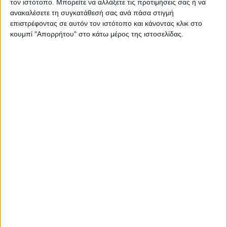
τον ιστότοπο. Μπορείτε να αλλάξετε τις προτιμήσεις σας ή να
ΠΑΡΟΜΟΙΑ ΑΡΘΡΑ
ανακαλέσετε τη συγκατάθεσή σας ανά πάσα στιγμή
επιστρέφοντας σε αυτόν τον ιστότοπο και κάνοντας κλικ στο
κουμπί "Απορρήτου" στο κάτω μέρος της ιστοσελίδας.
RADIO INTERVIEWS
Στενό Πρέσινγκ 4/8/2026