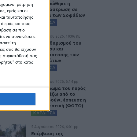
Ολοκληρώθηκε η
ιεχόμενο, μέτρηση
ασφαλτόστρωση σε
ς, εμείς και οι
τμήματα των Σοφάδων
και ταυτοποίησης
ΚΑΡΔΙΤΣΑ
ό εμάς και τους
σβαση σε πιο
τε να συναινέσετε.
6 Αυγούστου 2026, 10:06 πμ
Έργο καθαρισμού του
αιτεί τη
Ρογόζινου και
εις σας θα ισχύουν
αποκατάστασης των
 τη συγκατάθεσή σας
αναχωμάτων
ορρήτου" στο κάτω
ΚΑΡΔΙΤΣΑ
5 Αυγούστου 2026, 6:14 μμ
Παρανάλωμα του πυρός
έγινε ΙΧ έξω από το
Μορφοβούνι, έσπευσε η
Πυροσβεστική (ΦΩΤΟ)
ΚΑΡΔΙΤΣΑ
5 Αυγούστου 2026, 6:01 μμ
Επέμβαση της