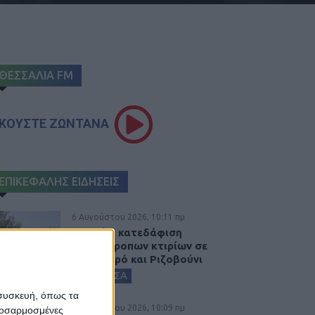
ΘΕΣΣΑΛΙΑ FM
ΚΟΥΣΤΕ ΖΩΝΤΑΝΑ
ΕΠΙΚΕΦΑΛΗΣ ΕΙΔΗΣΕΙΣ
6 Αυγούστου 2026, 10:11 πμ
Ξεκινά η κατεδάφιση
ετοιμόρροπων κτιρίων σε
Αγναντερό και Ριζοβούνι
ΚΑΡΔΙΤΣΑ
 συσκευή, όπως τα
6 Αυγούστου 2026, 10:09 πμ
προσαρμοσμένες