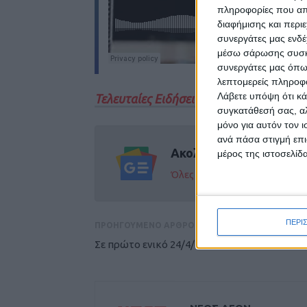
πληροφορίες που απο
διαφήμισης και περι
συνεργάτες μας ενδέ
μέσω σάρωσης συσκευ
συνεργάτες μας όπω
λεπτομερείς πληροφορ
Λάβετε υπόψη ότι κά
Τελευταίες Ειδήσεις Σήμερα
συγκατάθεσή σας, αλ
μόνο για αυτόν τον 
ανά πάσα στιγμή επι
Ακολούθησε την εφημε
μέρος της ιστοσελίδα
Όλες οι εξελίξεις στην περι
ΠΕΡΙ
ΠΡΟΗΓΟΥΜΕΝΟ ΑΡΘΡΟ
Σε πρώτο ενικό 24/4/2025