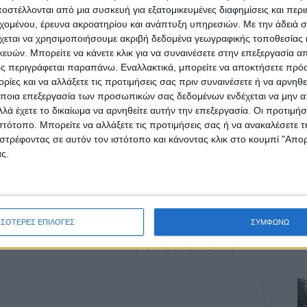
στέλλονται από μια συσκευή για εξατομικευμένες διαφημίσεις και περ
εχομένου, έρευνα ακροατηρίου και ανάπτυξη υπηρεσιών.
Με την άδειά σα
χεται να χρησιμοποιήσουμε ακριβή δεδομένα γεωγραφικής τοποθεσίας 
ών. Μπορείτε να κάνετε κλικ για να συναινέσετε στην επεξεργασία απ
ς περιγράφεται παραπάνω. Εναλλακτικά, μπορείτε να αποκτήσετε πρό
ίες και να αλλάξετε τις προτιμήσεις σας πριν συναινέσετε ή να αρνηθεί
ποια επεξεργασία των προσωπικών σας δεδομένων ενδέχεται να μην απ
λά έχετε το δικαίωμα να αρνηθείτε αυτήν την επεξεργασία. Οι προτιμήσ
ιστότοπο. Μπορείτε να αλλάξετε τις προτιμήσεις σας ή να ανακαλέσετε
στρέφοντας σε αυτόν τον ιστότοπο και κάνοντας κλικ στο κουμπί "Απ
ρίδα ΝΕΟΣ ΑΓΩΝ στο Google News!
ς.
οχή της Καρδίτσας και ευρύτερα της Θεσσαλίας
ΣΣΟΤΕΡΕΣ ΕΠΙΛΟΓΕΣ
ΣΥΜΦΩΝΩ
ΕΠΟΜΕΝΟ ΑΡΘΡΟ
Νεκρή 26χρονη στην Καρδίτσα