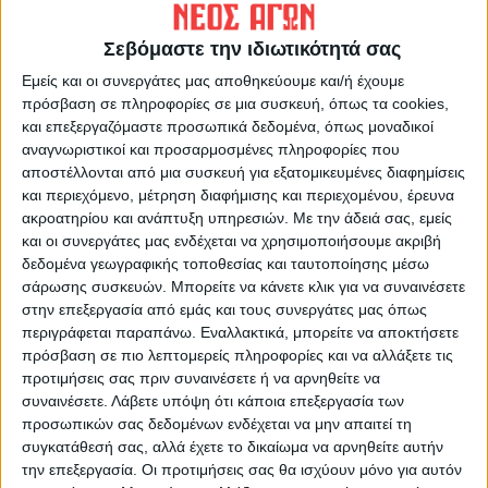
ΠΡΟΗΓΟΥΜΕΝΟ ΑΡΘΡΟ
ΕΠΟΜΕΝΟ ΑΡΘΡΟ
Τομέας Κρατικής Αρωγής με
Με Ολυμπιακό την
Σεβόμαστε την ιδιωτικότητά σας
έδρα την Καρδίτσα για τη
Παρασκευή στη Ρόδο για το
Εμείς και οι συνεργάτες μας αποθηκεύουμε και/ή έχουμε
Δυτική Θεσσαλία
Super Cup ο ΑΣΚ
πρόσβαση σε πληροφορίες σε μια συσκευή, όπως τα cookies,
και επεξεργαζόμαστε προσωπικά δεδομένα, όπως μοναδικοί
αναγνωριστικοί και προσαρμοσμένες πληροφορίες που
αποστέλλονται από μια συσκευή για εξατομικευμένες διαφημίσεις
και περιεχόμενο, μέτρηση διαφήμισης και περιεχομένου, έρευνα
ακροατηρίου και ανάπτυξη υπηρεσιών.
Με την άδειά σας, εμείς
και οι συνεργάτες μας ενδέχεται να χρησιμοποιήσουμε ακριβή
δεδομένα γεωγραφικής τοποθεσίας και ταυτοποίησης μέσω
σάρωσης συσκευών. Μπορείτε να κάνετε κλικ για να συναινέσετε
ΝΕΟΣ ΑΓΩΝ
στην επεξεργασία από εμάς και τους συνεργάτες μας όπως
περιγράφεται παραπάνω. Εναλλακτικά, μπορείτε να αποκτήσετε
https://neosagon.gr
πρόσβαση σε πιο λεπτομερείς πληροφορίες και να αλλάξετε τις
Η Αρχαιότερη Καθημερινή Πρωινή Εφημερίδα της Καρδίτσας
προτιμήσεις σας πριν συναινέσετε ή να αρνηθείτε να
συναινέσετε.
Λάβετε υπόψη ότι κάποια επεξεργασία των
προσωπικών σας δεδομένων ενδέχεται να μην απαιτεί τη
συγκατάθεσή σας, αλλά έχετε το δικαίωμα να αρνηθείτε αυτήν
την επεξεργασία. Οι προτιμήσεις σας θα ισχύουν μόνο για αυτόν