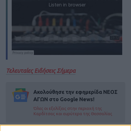
Τελευταίες Ειδήσεις Σήμερα
Ακολούθησε την εφημερίδα ΝΕΟΣ
ΑΓΩΝ στο Google News!
Όλες οι εξελίξεις στην περιοχή της
Καρδίτσας και ευρύτερα της Θεσσαλίας