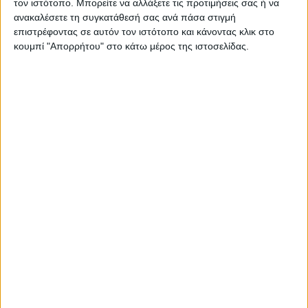
τον ιστότοπο. Μπορείτε να αλλάξετε τις προτιμήσεις σας ή να
ΠΑΡΟΜΟΙΑ ΑΡΘΡΑ
ανακαλέσετε τη συγκατάθεσή σας ανά πάσα στιγμή
επιστρέφοντας σε αυτόν τον ιστότοπο και κάνοντας κλικ στο
κουμπί "Απορρήτου" στο κάτω μέρος της ιστοσελίδας.
RADIO INTERVIEWS
Στενό Πρέσινγκ 4/8/2026