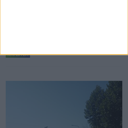
6 Αυγούστου 2026, 10:11 πμ
Ξεκινά η κατεδάφιση ετοιμόρροπων
κτιρίων σε Αγναντερό και Ριζοβούνι
ΚΑΡΔΙΤΣΑ