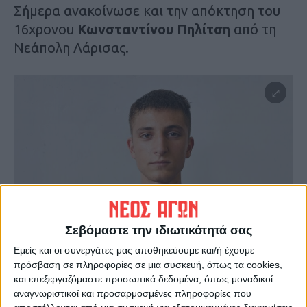
Σήμερα ανακοίνωσε και την απόκτηση του
16χρονου
Κωνσταντίνου Πηλίτση
από τη
Νεάπολη Λάρισας.
Σεβόμαστε την ιδιωτικότητά σας
Εμείς και οι συνεργάτες μας αποθηκεύουμε και/ή έχουμε
Αναλυτικά η ενημέρωση:
πρόσβαση σε πληροφορίες σε μια συσκευή, όπως τα cookies,
«O Α.Σ.Καρδίτσας ΙΑΠΩΝΙΚΗ ανακοινώνει
και επεξεργαζόμαστε προσωπικά δεδομένα, όπως μοναδικοί
την έναρξη της συνεργασίας με τον
αναγνωριστικοί και προσαρμοσμένες πληροφορίες που