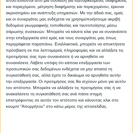
Κωνσταντίνο Πηλίτση.
αποστέλλονται από μια συσκευή για εξατομικευμένες διαφημίσεις
και περιεχόμενο, μέτρηση διαφήμισης και περιεχομένου, έρευνα
ακροατηρίου και ανάπτυξη υπηρεσιών.
Με την άδειά σας, εμείς
Ο Λαρισαίος αθλητής ξεχώρισε με τις
και οι συνεργάτες μας ενδέχεται να χρησιμοποιήσουμε ακριβή
επιδόσεις και το ταλέντο του στα
δεδομένα γεωγραφικής τοποθεσίας και ταυτοποίησης μέσω
αναπτυξιακά πρωταθλήματα της ΕΣΚΑΘ, για
σάρωσης συσκευών. Μπορείτε να κάνετε κλικ για να συναινέσετε
στην επεξεργασία από εμάς και τους συνεργάτες μας όπως
να αποτελέσει μία ακόμη προσθήκη υψηλής
περιγράφεται παραπάνω. Εναλλακτικά, μπορείτε να αποκτήσετε
προοπτικής για την ομάδα μας.
πρόσβαση σε πιο λεπτομερείς πληροφορίες και να αλλάξετε τις
προτιμήσεις σας πριν συναινέσετε ή να αρνηθείτε να
συναινέσετε.
Λάβετε υπόψη ότι κάποια επεξεργασία των
Ο Κωνσταντίνος Πηλίτσης είναι 16 ετών και
προσωπικών σας δεδομένων ενδέχεται να μην απαιτεί τη
με ύψος 1,85μ. αγωνίζεται στις δύο θέσεις
συγκατάθεσή σας, αλλά έχετε το δικαίωμα να αρνηθείτε αυτήν
των γκαρντ.
την επεξεργασία. Οι προτιμήσεις σας θα ισχύουν μόνο για αυτόν
τον ιστότοπο. Μπορείτε να αλλάξετε τις προτιμήσεις σας ή να
ανακαλέσετε τη συγκατάθεσή σας ανά πάσα στιγμή
Ξεκίνησε την καριέρα του από τον Ίκαρο
επιστρέφοντας σε αυτόν τον ιστότοπο και κάνοντας κλικ στο
Νεάπολης Λάρισας, τον οποίο στελέχωσε σε
κουμπί "Απορρήτου" στο κάτω μέρος της ιστοσελίδας.
όλα τα ηλικιακά τμήματα και τα τελευταία
τρία χρόνια αγωνίστηκε στην αντρική
ομάδα που συμμετείχε στην Α2 κατηγορία