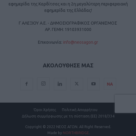
εφημερίδα της Καρδίτσας και η 2η μεγαλύτερη περιφερειακή
εφημερίδα της Ελλάδας!
Γ ΑΛΕΞΙΟΥ Α.Ε. - ΔΗΜΟΣΙΟΓΡΑΦΙΚΟΣ ΟΡΓΑΝΙΣΜΟΣ
ΑΡ. ΓΕΜΗ: 19103931000
Επικοινωνία:
info@neosagon.gr
ΑΚΟΛΟΥΘΗΣΕ ΜΑΣ
ΝΑ
Όροι Χρήσης
Πολιτική Απορρήτου
Δήλωση συμμόρφωσης με τη σύσταση (ΕΕ) 2018/334
Copyright
© 2022 ΝΕΟΣ ΑΓΩΝ.
All Right Reserved.
Made by
NORTHBRIDGE
.