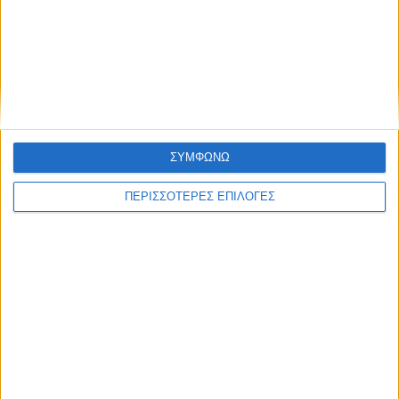
ΝΕΟΣ ΑΓΩΝ
https://neosagon.gr
ΣΥΜΦΩΝΩ
Η Αρχαιότερη Καθημερινή Πρωινή Εφημερίδα της Καρδίτσας
ΠΕΡΙΣΣΟΤΕΡΕΣ ΕΠΙΛΟΓΕΣ
ΘΕΣΣΑΛΙΑ FM