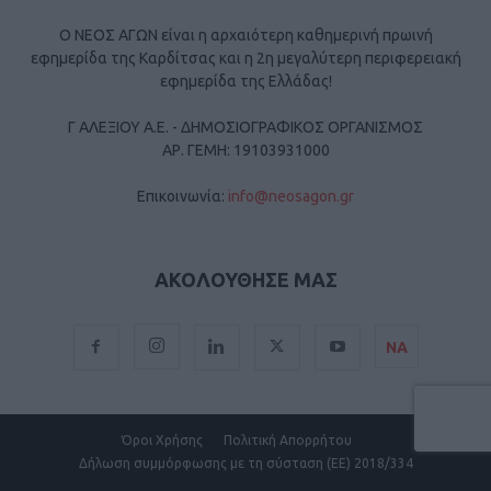
Ο ΝΕΟΣ ΑΓΩΝ είναι η αρχαιότερη καθημερινή πρωινή
εφημερίδα της Καρδίτσας και η 2η μεγαλύτερη περιφερειακή
εφημερίδα της Ελλάδας!
Γ ΑΛΕΞΙΟΥ Α.Ε. - ΔΗΜΟΣΙΟΓΡΑΦΙΚΟΣ ΟΡΓΑΝΙΣΜΟΣ
ΑΡ. ΓΕΜΗ: 19103931000
Επικοινωνία:
info@neosagon.gr
ΑΚΟΛΟΥΘΗΣΕ ΜΑΣ
ΝΑ
Όροι Χρήσης
Πολιτική Απορρήτου
Δήλωση συμμόρφωσης με τη σύσταση (ΕΕ) 2018/334