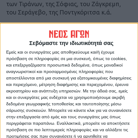
των Τιράνων, της Σόφιας, του Ζάγκρεμπ,
του Σεράγεβο, της Ποντγκόριτσα κ.ά.
Αναλυτικότερα στην έντυπη έκδοση του Νέου
Αγώνα
Σεβόμαστε την ιδιωτικότητά σας
Τελευταίες Ειδήσεις Σήμερα
Εμείς και οι συνεργάτες μας αποθηκεύουμε και/ή έχουμε
πρόσβαση σε πληροφορίες σε μια συσκευή, όπως τα cookies,
και επεξεργαζόμαστε προσωπικά δεδομένα, όπως μοναδικοί
αναγνωριστικοί και προσαρμοσμένες πληροφορίες που
Ακολούθησε την εφημερίδα ΝΕΟΣ
αποστέλλονται από μια συσκευή για εξατομικευμένες διαφημίσεις
ΑΓΩΝ στο Google News!
και περιεχόμενο, μέτρηση διαφήμισης και περιεχομένου, έρευνα
ακροατηρίου και ανάπτυξη υπηρεσιών.
Με την άδειά σας, εμείς
Όλες οι εξελίξεις στην περιοχή της
και οι συνεργάτες μας ενδέχεται να χρησιμοποιήσουμε ακριβή
Καρδίτσας και ευρύτερα της Θεσσαλίας
δεδομένα γεωγραφικής τοποθεσίας και ταυτοποίησης μέσω
σάρωσης συσκευών. Μπορείτε να κάνετε κλικ για να συναινέσετε
στην επεξεργασία από εμάς και τους συνεργάτες μας όπως
ΠΡΟΗΓΟΥΜΕΝΟ ΑΡΘΡΟ
ΕΠΟΜΕΝΟ ΑΡΘΡΟ
περιγράφεται παραπάνω. Εναλλακτικά, μπορείτε να αποκτήσετε
«Κλείδωσαν» οι ημερομηνίες
«Σας περιμένουμε όλους στο
πρόσβαση σε πιο λεπτομερείς πληροφορίες και να αλλάξετε τις
για το Market Pass: Ποιοι θα
γήπεδο την Κυριακή» (video)
προτιμήσεις σας πριν συναινέσετε ή να αρνηθείτε να