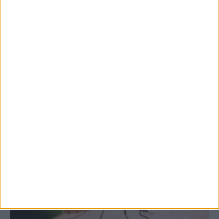
7 Αυγούστου 2026, 10:52 πμ
Θετικό το εμπορικό ισοζύγιο στη
Θεσσαλία, με την Καρδίτσα όμως ουραγό
στις εξαγωγές (πίνακες)
ΚΑΡΔΙΤΣΑ