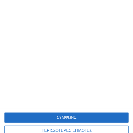
UNCATEGORIZED
Οι Καρδιτσιώτες και η Αναγέννηση
ΣΥΜΦΩΝΩ
ΠΕΡΙΣΣΟΤΕΡΕΣ ΕΠΙΛΟΓΕΣ