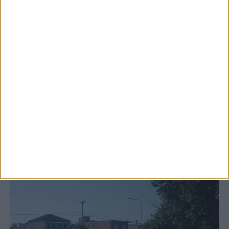
6 Αυγούστου 2026, 10:11 πμ
Ξεκινά η κατεδάφιση ετοιμόρροπων
κτιρίων σε Αγναντερό και Ριζοβούνι
ΚΑΡΔΙΤΣΑ