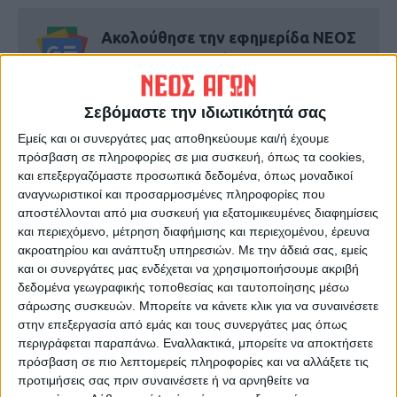
Ακολούθησε την εφημερίδα ΝΕΟΣ
ΑΓΩΝ στο Google News!
Όλες οι εξελίξεις στην περιοχή της
Καρδίτσας και ευρύτερα της Θεσσαλίας
Σεβόμαστε την ιδιωτικότητά σας
Εμείς και οι συνεργάτες μας αποθηκεύουμε και/ή έχουμε
πρόσβαση σε πληροφορίες σε μια συσκευή, όπως τα cookies,
ΠΡΟΗΓΟΥΜΕΝΟ ΑΡΘΡΟ
ΕΠΟΜΕΝΟ ΑΡΘΡΟ
και επεξεργαζόμαστε προσωπικά δεδομένα, όπως μοναδικοί
Τροχαίο με μετωπική
Κοπή πρωτοχρονιάτικης
αναγνωριστικοί και προσαρμοσμένες πληροφορίες που
σύγκρουση στις στροφές της
πίτας στην ΔΔΕ Καρδίτσας
αποστέλλονται από μια συσκευή για εξατομικευμένες διαφημίσεις
Συκεώνας στο δρόμο
και περιεχόμενο, μέτρηση διαφήμισης και περιεχομένου, έρευνα
Καρδίτσα - Λάρισα (ΦΩΤΟ)
ακροατηρίου και ανάπτυξη υπηρεσιών.
Με την άδειά σας, εμείς
και οι συνεργάτες μας ενδέχεται να χρησιμοποιήσουμε ακριβή
δεδομένα γεωγραφικής τοποθεσίας και ταυτοποίησης μέσω
σάρωσης συσκευών. Μπορείτε να κάνετε κλικ για να συναινέσετε
στην επεξεργασία από εμάς και τους συνεργάτες μας όπως
περιγράφεται παραπάνω. Εναλλακτικά, μπορείτε να αποκτήσετε
πρόσβαση σε πιο λεπτομερείς πληροφορίες και να αλλάξετε τις
προτιμήσεις σας πριν συναινέσετε ή να αρνηθείτε να