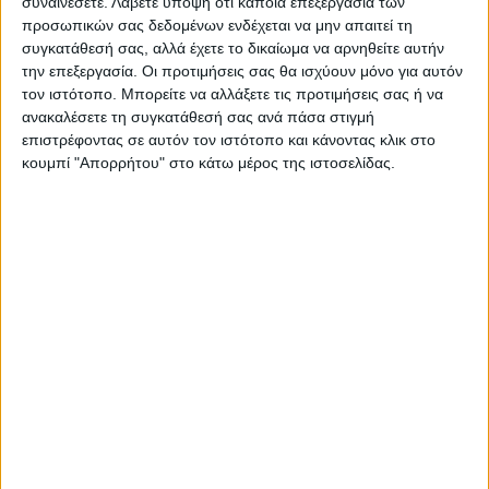
συναινέσετε.
Λάβετε υπόψη ότι κάποια επεξεργασία των
προσωπικών σας δεδομένων ενδέχεται να μην απαιτεί τη
ΝΕΟΣ ΑΓΩΝ
συγκατάθεσή σας, αλλά έχετε το δικαίωμα να αρνηθείτε αυτήν
https://neosagon.gr
την επεξεργασία. Οι προτιμήσεις σας θα ισχύουν μόνο για αυτόν
Η Αρχαιότερη Καθημερινή Πρωινή Εφημερίδα της Καρδίτσας
τον ιστότοπο. Μπορείτε να αλλάξετε τις προτιμήσεις σας ή να
ανακαλέσετε τη συγκατάθεσή σας ανά πάσα στιγμή
επιστρέφοντας σε αυτόν τον ιστότοπο και κάνοντας κλικ στο
κουμπί "Απορρήτου" στο κάτω μέρος της ιστοσελίδας.
ΠΑΡΟΜΟΙΑ ΑΡΘΡΑ