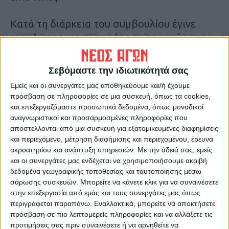
Κατά τη διάρκεια του συμβουλίου έγινε
ενημέρωση για την πρόταση παραχώρησης
των τηλεοπτικών δικαιωμάτων από την ΕΡΤ
και όπως τονίστηκε θα υπάρξει
Σεβόμαστε την ιδιωτικότητά σας
αντιπρόταση τις επόμενες ημέρες.
Εμείς και οι συνεργάτες μας αποθηκεύουμε και/ή έχουμε
πρόσβαση σε πληροφορίες σε μια συσκευή, όπως τα cookies,
Τέλος αποφασίστηκε οτι η μπάλα της νέας
και επεξεργαζόμαστε προσωπικά δεδομένα, όπως μοναδικοί
αναγνωριστικοί και προσαρμοσμένες πληροφορίες που
σεζόν θα είναι η Nike Flight.
αποστέλλονται από μια συσκευή για εξατομικευμένες διαφημίσεις
και περιεχόμενο, μέτρηση διαφήμισης και περιεχομένου, έρευνα
Τελευταίες Ειδήσεις Σήμερα
ακροατηρίου και ανάπτυξη υπηρεσιών.
Με την άδειά σας, εμείς
και οι συνεργάτες μας ενδέχεται να χρησιμοποιήσουμε ακριβή
δεδομένα γεωγραφικής τοποθεσίας και ταυτοποίησης μέσω
σάρωσης συσκευών. Μπορείτε να κάνετε κλικ για να συναινέσετε
Ακολούθησε την εφημερίδα ΝΕΟΣ
στην επεξεργασία από εμάς και τους συνεργάτες μας όπως
ΑΓΩΝ στο Google News!
περιγράφεται παραπάνω. Εναλλακτικά, μπορείτε να αποκτήσετε
Όλες οι εξελίξεις στην περιοχή της
πρόσβαση σε πιο λεπτομερείς πληροφορίες και να αλλάξετε τις
Καρδίτσας και ευρύτερα της Θεσσαλίας
προτιμήσεις σας πριν συναινέσετε ή να αρνηθείτε να