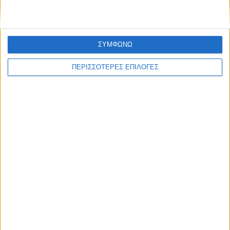
Μασχολουρίου
ΣΥΜΦΩΝΩ
ΠΕΡΙΣΣΟΤΕΡΕΣ ΕΠΙΛΟΓΕΣ
ΘΕΣΣΑΛΙΑ FM
ΑΚΟΥΣΤΕ ΖΩΝΤΑΝΑ
ΕΠΙΚΕΦΑΛΗΣ ΕΙΔΗΣΕΙΣ