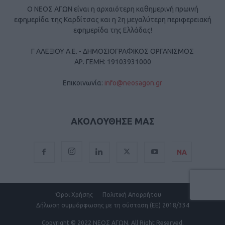
Ο ΝΕΟΣ ΑΓΩΝ είναι η αρχαιότερη καθημερινή πρωινή
εφημερίδα της Καρδίτσας και η 2η μεγαλύτερη περιφερειακή
εφημερίδα της Ελλάδας!
Γ ΑΛΕΞΙΟΥ Α.Ε. - ΔΗΜΟΣΙΟΓΡΑΦΙΚΟΣ ΟΡΓΑΝΙΣΜΟΣ
ΑΡ. ΓΕΜΗ: 19103931000
Επικοινωνία:
info@neosagon.gr
ΑΚΟΛΟΥΘΗΣΕ ΜΑΣ
ΝΑ
Όροι Χρήσης
Πολιτική Απορρήτου
Δήλωση συμμόρφωσης με τη σύσταση (ΕΕ) 2018/334
Copyright
© 2022 ΝΕΟΣ ΑΓΩΝ.
All Right Reserved.