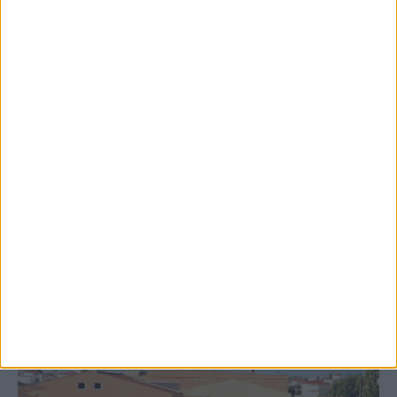
8 Αυγούστου 2026, 9:41 πμ
Δωρεά ακινήτου και μελέτης για τη
δημιουργία «Κειμηλιοαρχείου» στη
Ρεντίνα
ΚΑΡΔΙΤΣΑ