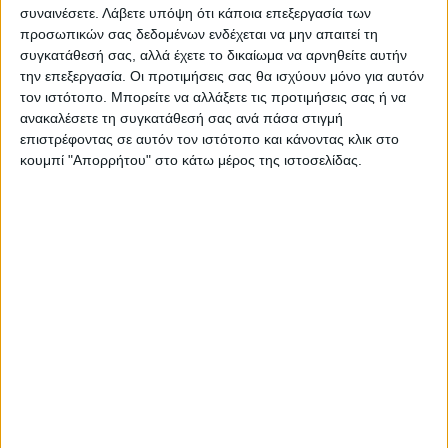
συναινέσετε.
Λάβετε υπόψη ότι κάποια επεξεργασία των
προσωπικών σας δεδομένων ενδέχεται να μην απαιτεί τη
ΠΡΟΗΓΟΥΜΕΝΟ ΑΡΘΡΟ
ΕΠΟΜΕΝΟ ΑΡΘΡΟ
συγκατάθεσή σας, αλλά έχετε το δικαίωμα να αρνηθείτε αυτήν
την επεξεργασία. Οι προτιμήσεις σας θα ισχύουν μόνο για αυτόν
Έφθασαν στο Μουζάκι τα
«Η επιστρεπτέα να γίνει μη
τον ιστότοπο. Μπορείτε να αλλάξετε τις προτιμήσεις σας ή να
πρώτα εξαρτήματα από τις
επιστρεπτέα»
ανακαλέσετε τη συγκατάθεσή σας ανά πάσα στιγμή
γιγάντιες ανεμογεννήτριες!
επιστρέφοντας σε αυτόν τον ιστότοπο και κάνοντας κλικ στο
κουμπί "Απορρήτου" στο κάτω μέρος της ιστοσελίδας.
Θεοδόσης Κατσάρας
https://neosagon.gr