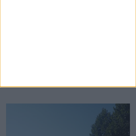
6 Αυγούστου 2026, 10:11 πμ
Ξεκινά η κατεδάφιση ετοιμόρροπων
κτιρίων σε Αγναντερό και Ριζοβούνι
ΚΑΡΔΙΤΣΑ