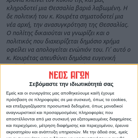
κληροδοτεί μια Θεσσαλία βαριά λαβωμένη. Η
δε πολιτική του κ. Κουρέτα σηματοδοτεί μια
νέα αρχή, την ανασυγκρότηση της Θεσσαλίας.
Ο πολίτης δικαιούται να γνωρίζει και ο
πολιτικός που διαχειρίζεται δημόσιο χρήμα
οφείλει να απολογείται ενώπιόν του. Γι’ αυτό ο
κ. Κουρέτας απευθύνει δημόσια ευγενική
πρόσκληση στον κ. Αγοραστό για μια ακόμη
φορά, για δημόσιο διάλογο. Σε όποιο μέσο, με
όποια δημοσιογραφική σύνθεση, και σε τόπο
Σεβόμαστε την ιδιωτικότητά σας
και χρόνο που εκείνος επιλέξει.
Εμείς και οι συνεργάτες μας αποθηκεύουμε και/ή έχουμε
Προσερχόμενος ο πολίτης για δεύτερη Κυριακή
πρόσβαση σε πληροφορίες σε μια συσκευή, όπως τα cookies,
και επεξεργαζόμαστε προσωπικά δεδομένα, όπως μοναδικοί
στις κάλπες οφείλει να είναι ενημερωμένος για
αναγνωριστικοί και προσαρμοσμένες πληροφορίες που
ό,τι έχει συμβεί, καθώς και για τα
αποστέλλονται από μια συσκευή για εξατομικευμένες διαφημίσεις
προγράμματα που αφορούν το μεγάλο έργο
και περιεχόμενο, μέτρηση διαφήμισης και περιεχομένου, έρευνα
της ΑΝΑΣΥΓΚΡΟΤΗΣΗΣ της Θεσσαλίας
“.
ακροατηρίου και ανάπτυξη υπηρεσιών.
Με την άδειά σας, εμείς