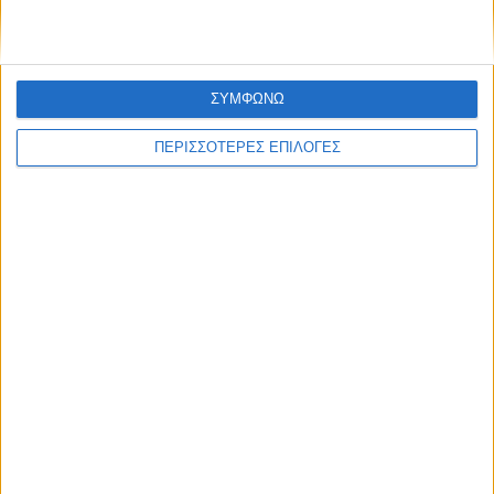
ΣΥΜΦΩΝΩ
ΠΕΡΙΣΣΟΤΕΡΕΣ ΕΠΙΛΟΓΕΣ
ΘΕΣΣΑΛΙΑ
Η Θεσσαλία να γίνει το πρώτο πεδίο
εφαρμογής της Εθνικής Στρατηγικής για
τα Ύδατα