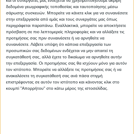
και οι συνεργάτες μας ενδέχεται να χρησιμοποιήσουμε ακριβή
δεδομένα γεωγραφικής τοποθεσίας και ταυτοποίησης μέσω
Η αποδοχή από Αγοραστό
σάρωσης συσκευών. Μπορείτε να κάνετε κλικ για να συναινέσετε
στην επεξεργασία από εμάς και τους συνεργάτες μας όπως
Σε δήλωση του ο υποψήφιος
περιγράφεται παραπάνω. Εναλλακτικά, μπορείτε να αποκτήσετε
πρόσβαση σε πιο λεπτομερείς πληροφορίες και να αλλάξετε τις
Περιφερειάρχης Θεσσαλίας Κώστας
προτιμήσεις σας πριν συναινέσετε ή να αρνηθείτε να
Αγοραστός σχετικά με τη διεξαγωγή debate
συναινέσετε.
Λάβετε υπόψη ότι κάποια επεξεργασία των
σημειώνει τα εξής: «Επιτέλους ο κ.
προσωπικών σας δεδομένων ενδέχεται να μην απαιτεί τη
συγκατάθεσή σας, αλλά έχετε το δικαίωμα να αρνηθείτε αυτήν
Κουρέτας αποδέχτηκε την πρόσκλησή μας
την επεξεργασία. Οι προτιμήσεις σας θα ισχύουν μόνο για αυτόν
προκειμένου μέσα από ένα ήρεμο και
τον ιστότοπο. Μπορείτε να αλλάξετε τις προτιμήσεις σας ή να
πολιτισμένο διάλογο να μιλήσουμε και να
ανακαλέσετε τη συγκατάθεσή σας ανά πάσα στιγμή
παρουσιάσουμε τα προγράμματά μας. Οι
επιστρέφοντας σε αυτόν τον ιστότοπο και κάνοντας κλικ στο
κουμπί "Απορρήτου" στο κάτω μέρος της ιστοσελίδας.
Θεσσαλοί οφείλουν να κρίνουν πριν την
κρίσιμη κάλπη της Κυριακής ποιος έχει τη
γνώση, την εμπειρία και τη δύναμη για να
διεκδικήσει για τη Θεσσαλία όσα της
αξίζουν. Έχω ήδη ζητήσει από τους
συνεργάτες μου να επικοινωνήσουν με τους