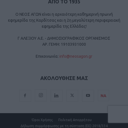
ΑΠΟ ΤΟ 1935
Ο ΝΕΟΣ ΑΓΩΝ είναι η αρχαιότερη καθημερινή πρωινή
εφημερίδα της Καρδίτσας και η 2η μεγαλύτερη περιφερειακή
εφημερίδα της Ελλάδας!
Γ ΑΛΕΞΙΟΥ Α.Ε. - ΔΗΜΟΣΙΟΓΡΑΦΙΚΟΣ ΟΡΓΑΝΙΣΜΟΣ
ΑΡ. ΓΕΜΗ: 19103931000
Επικοινωνία:
info@neosagon.gr
ΑΚΟΛΟΥΘΗΣΕ ΜΑΣ
ΝΑ
Όροι Χρήσης
Πολιτική Απορρήτου
Δήλωση συμμόρφωσης με τη σύσταση (ΕΕ) 2018/334