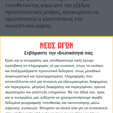
τοποθετώντας γύρω από την εξέδρα
προστατευτικές μπάρες, προκειμένου να
προστατευτεί ο χλοοτάπητας του
αγωνιστικού χώρου,
Η ομάδα αναλαμβάνει πλήρως και
αποκλειστικώς την ευθύνη για την
αποκατάσταση οποιασδήποτε ζημιάς
Σεβόμαστε την ιδιωτικότητά σας
προκληθεί είτε στο χλοοτάπητα είτε στο
Εμείς και οι συνεργάτες μας αποθηκεύουμε και/ή έχουμε
ταρτάν είτε στις εγκαταστάσεις του
πρόσβαση σε πληροφορίες σε μια συσκευή, όπως τα cookies,
και επεξεργαζόμαστε προσωπικά δεδομένα, όπως μοναδικοί
σταδίου, είτε από τον ίδιο και τα μέλη
αναγνωριστικοί και προσαρμοσμένες πληροφορίες που
ολόκληρης της ομάδας του που θα
αποστέλλονται από μια συσκευή για εξατομικευμένες διαφημίσεις
συμμετάσχει στη συναυλία, είτε από το
και περιεχόμενο, μέτρηση διαφήμισης και περιεχομένου, έρευνα
ακροατηρίου και ανάπτυξη υπηρεσιών.
Με την άδειά σας, εμείς
κοινό το οποίο θα παρακολουθήσει τη
και οι συνεργάτες μας ενδέχεται να χρησιμοποιήσουμε ακριβή
συναυλία . Σε περίπτωση που η ζημιά του
δεδομένα γεωγραφικής τοποθεσίας και ταυτοποίησης μέσω
χλοοτάπητα δεν αποκαθίσταται o
σάρωσης συσκευών. Μπορείτε να κάνετε κλικ για να συναινέσετε