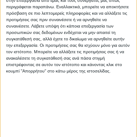
διοργανωτής αναλαμβάνει να αποζημιώσει
στην επεξεργασία από εμάς και τους συνεργάτες μας όπως
περιγράφεται παραπάνω. Εναλλακτικά, μπορείτε να αποκτήσετε
το Δήμο Καρδίτσας με επιπλέον ποσό
πρόσβαση σε πιο λεπτομερείς πληροφορίες και να αλλάξετε τις
ισόποσο της ζημίας που θα προκληθεί, όπως
προτιμήσεις σας πριν συναινέσετε ή να αρνηθείτε να
αυτή θα προκύπτει από επίσημα
συναινέσετε.
Λάβετε υπόψη ότι κάποια επεξεργασία των
προσωπικών σας δεδομένων ενδέχεται να μην απαιτεί τη
παραστατικά.
συγκατάθεσή σας, αλλά έχετε το δικαίωμα να αρνηθείτε αυτήν
την επεξεργασία. Οι προτιμήσεις σας θα ισχύουν μόνο για αυτόν
Τελευταίες Ειδήσεις Σήμερα
τον ιστότοπο. Μπορείτε να αλλάξετε τις προτιμήσεις σας ή να
ανακαλέσετε τη συγκατάθεσή σας ανά πάσα στιγμή
επιστρέφοντας σε αυτόν τον ιστότοπο και κάνοντας κλικ στο
κουμπί "Απορρήτου" στο κάτω μέρος της ιστοσελίδας.
Ακολούθησε την εφημερίδα ΝΕΟΣ
ΑΓΩΝ στο Google News!
Όλες οι εξελίξεις στην περιοχή της
Καρδίτσας και ευρύτερα της Θεσσαλίας
ΠΡΟΗΓΟΥΜΕΝΟ ΑΡΘΡΟ
ΕΠΟΜΕΝΟ ΑΡΘΡΟ
Θέμα ημέρας : Ρεκόρ ωρών
Ανασκαφική έρευνα στη
εργασίας για τους Έλληνες
Μαρμαρίνη Αγιάς: στο φως ο
στην Ευρώπη. Αντανακλάται
βυζαντινός ναός του Αγίου