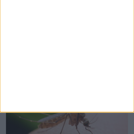
7 Αυγούστου 2026, 10:52 πμ
Θετικό το εμπορικό ισοζύγιο στη
Θεσσαλία, με την Καρδίτσα όμως ουραγό
στις εξαγωγές (πίνακες)
ΚΑΡΔΙΤΣΑ