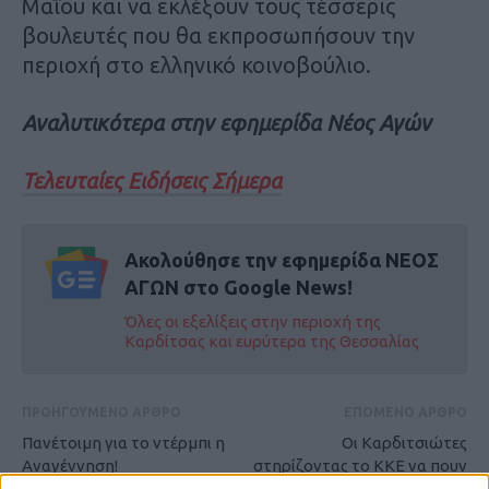
Mαΐου και να εκλέξουν τους τέσσερις
βουλευτές που θα εκπροσωπήσουν την
περιοχή στο ελληνικό κοινοβούλιο.
Αναλυτικότερα στην εφημερίδα Νέος Αγών
Τελευταίες Ειδήσεις Σήμερα
Ακολούθησε την εφημερίδα ΝΕΟΣ
ΑΓΩΝ στο Google News!
Όλες οι εξελίξεις στην περιοχή της
Καρδίτσας και ευρύτερα της Θεσσαλίας
ΠΡΟΗΓΟΥΜΕΝΟ ΑΡΘΡΟ
ΕΠΟΜΕΝΟ ΑΡΘΡΟ
Πανέτοιμη για το ντέρμπι η
Οι Καρδιτσιώτες
Αναγέννηση!
στηρίζοντας το ΚΚΕ να πουν
ένα μεγάλο «φτάνει, ως εδώ»