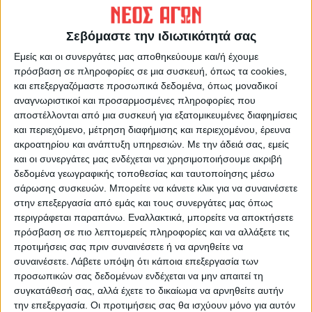
Σεβόμαστε την ιδιωτικότητά σας
Εμείς και οι συνεργάτες μας αποθηκεύουμε και/ή έχουμε
πρόσβαση σε πληροφορίες σε μια συσκευή, όπως τα cookies,
και επεξεργαζόμαστε προσωπικά δεδομένα, όπως μοναδικοί
αναγνωριστικοί και προσαρμοσμένες πληροφορίες που
αποστέλλονται από μια συσκευή για εξατομικευμένες διαφημίσεις
και περιεχόμενο, μέτρηση διαφήμισης και περιεχομένου, έρευνα
ΝΕΟΣ ΑΓΩΝ
ακροατηρίου και ανάπτυξη υπηρεσιών.
Με την άδειά σας, εμείς
και οι συνεργάτες μας ενδέχεται να χρησιμοποιήσουμε ακριβή
https://neosagon.gr
δεδομένα γεωγραφικής τοποθεσίας και ταυτοποίησης μέσω
Η Αρχαιότερη Καθημερινή Πρωινή Εφημερίδα της Καρδίτσας
σάρωσης συσκευών. Μπορείτε να κάνετε κλικ για να συναινέσετε
στην επεξεργασία από εμάς και τους συνεργάτες μας όπως
περιγράφεται παραπάνω. Εναλλακτικά, μπορείτε να αποκτήσετε
πρόσβαση σε πιο λεπτομερείς πληροφορίες και να αλλάξετε τις
προτιμήσεις σας πριν συναινέσετε ή να αρνηθείτε να
συναινέσετε.
Λάβετε υπόψη ότι κάποια επεξεργασία των
ΠΑΡΟΜΟΙΑ ΑΡΘΡΑ
προσωπικών σας δεδομένων ενδέχεται να μην απαιτεί τη
συγκατάθεσή σας, αλλά έχετε το δικαίωμα να αρνηθείτε αυτήν
την επεξεργασία. Οι προτιμήσεις σας θα ισχύουν μόνο για αυτόν