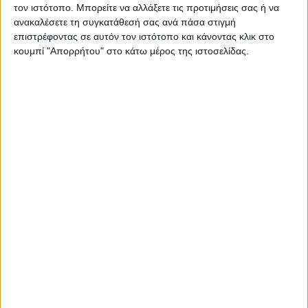
τον ιστότοπο. Μπορείτε να αλλάξετε τις προτιμήσεις σας ή να
ανακαλέσετε τη συγκατάθεσή σας ανά πάσα στιγμή
επιστρέφοντας σε αυτόν τον ιστότοπο και κάνοντας κλικ στο
κουμπί "Απορρήτου" στο κάτω μέρος της ιστοσελίδας.
ΚΑΡΔΙΤΣΑ
Στη ΜΕΘ του Νοσοκομείου Καρδίτσας
μετά από τσίμπημα οχιάς ένας 69χρονος