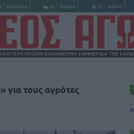
C
C
C
2
Καρδίτσα
25
Λάρισα
27
Βόλος
ΧΑΙΟΤΕΡΗ ΠΡΩΪΝΗ ΚΑΘΗΜΕΡΙΝΗ ΕΦΗΜΕΡΙΔΑ ΤΗΣ ΚΑΡΔ
ΝΕΟΣ
» για τους αγρότες
Α
ΑΓΩΝ