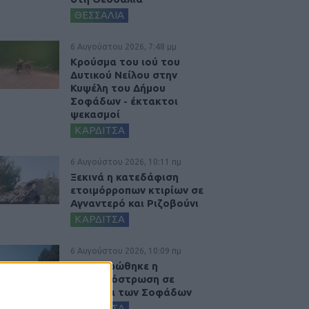
ΘΕΣΣΑΛΙΑ
6 Αυγούστου 2026, 7:48 μμ
Κρούσμα του ιού του
Δυτικού Νείλου στην
Κυψέλη του Δήμου
Σοφάδων - έκτακτοι
ψεκασμοί
ΚΑΡΔΙΤΣΑ
6 Αυγούστου 2026, 10:11 πμ
Ξεκινά η κατεδάφιση
ετοιμόρροπων κτιρίων σε
Αγναντερό και Ριζοβούνι
ΚΑΡΔΙΤΣΑ
6 Αυγούστου 2026, 10:09 πμ
Ολοκληρώθηκε η
ασφαλτόστρωση σε
τμήματα των Σοφάδων
ΚΑΡΔΙΤΣΑ