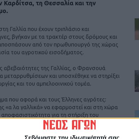
ν Καρδίτσα, τη Θεσσαλία και την
μο.
στη Γαλλία που έχουν τριπλάσιο και
νες, βγήκαν με τα τρακτέρ στους δρόμους και
 αποσπάσουν από τον πρωθυπουργό της χώρας
ασία του αγροτικού εισοδήματος.
ές αβεβαιότητες της Γαλλίας, ο Φρανσουά
 μεταρρυθμίσεων και υποσχέθηκε να στηρίξει
ωργίας και του αμπελοοινικού τομέα.
ημα που αφορά και τους Έλληνες αγρότες:
ς «α λα γαλλικά» να εφαρμοστεί και στη χώρα
ι αποφασιστικότητα για τη στήριξη του
οι παλεύουν με αντίξοες συνθήκες;
Σεβόμαστε την ιδιωτικότητά σας