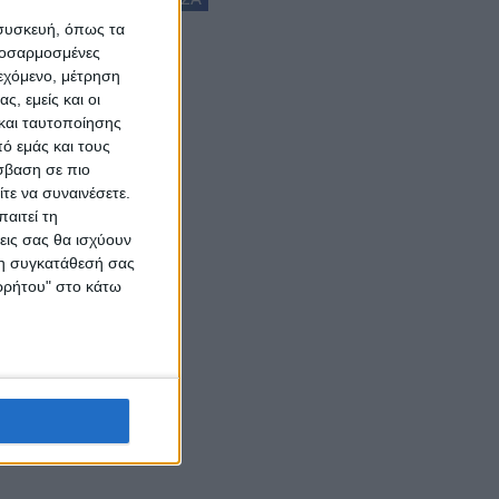
 συσκευή, όπως τα
προσαρμοσμένες
ιεχόμενο, μέτρηση
ς, εμείς και οι
και ταυτοποίησης
ό εμάς και τους
σβαση σε πιο
τε να συναινέσετε.
αιτεί τη
εις σας θα ισχύουν
 τη συγκατάθεσή σας
ορρήτου" στο κάτω