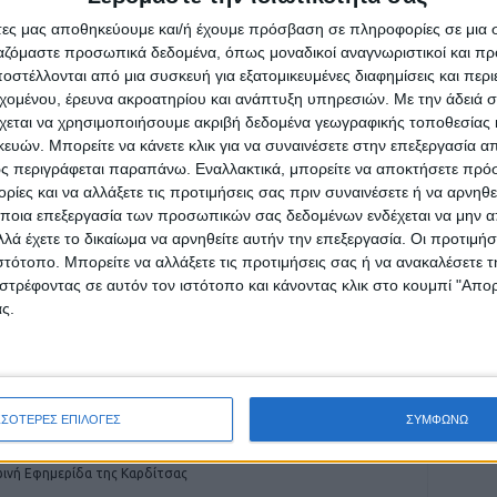
άτες μας αποθηκεύουμε και/ή έχουμε πρόσβαση σε πληροφορίες σε μια
ργαζόμαστε προσωπικά δεδομένα, όπως μοναδικοί αναγνωριστικοί και 
στέλλονται από μια συσκευή για εξατομικευμένες διαφημίσεις και περ
εχομένου, έρευνα ακροατηρίου και ανάπτυξη υπηρεσιών.
Με την άδειά σα
ρίδα ΝΕΟΣ ΑΓΩΝ στο Google News!
χεται να χρησιμοποιήσουμε ακριβή δεδομένα γεωγραφικής τοποθεσίας 
ών. Μπορείτε να κάνετε κλικ για να συναινέσετε στην επεξεργασία απ
οχή της Καρδίτσας και ευρύτερα της Θεσσαλίας
ς περιγράφεται παραπάνω. Εναλλακτικά, μπορείτε να αποκτήσετε πρό
ίες και να αλλάξετε τις προτιμήσεις σας πριν συναινέσετε ή να αρνηθεί
ποια επεξεργασία των προσωπικών σας δεδομένων ενδέχεται να μην απ
ΕΠΟΜΕΝΟ ΑΡΘΡΟ
λά έχετε το δικαίωμα να αρνηθείτε αυτήν την επεξεργασία. Οι προτιμήσ
Δ. Κουρέτας: Nα δοθεί στις τεχνικές εταιρίες
ιστότοπο. Μπορείτε να αλλάξετε τις προτιμήσεις σας ή να ανακαλέσετε
της Θεσσαλίας ένα κομμάτι της πίτας των
στρέφοντας σε αυτόν τον ιστότοπο και κάνοντας κλικ στο κουμπί "Απ
έργων
ς.
ΣΣΟΤΕΡΕΣ ΕΠΙΛΟΓΕΣ
ΣΥΜΦΩΝΩ
ινή Εφημερίδα της Καρδίτσας