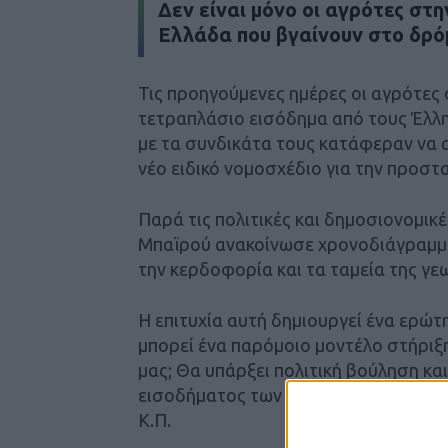
Δεν είναι μόνο οι αγρότες στη
Ελλάδα που βγαίνουν στο δρό
Τις προηγούμενες ημέρες οι αγρότες 
τετραπλάσιο εισόδημα από τους Έλλη
με τα συνδικάτα τους κατάφεραν να
νέο ειδικό νομοσχέδιο για την προστ
Παρά τις πολιτικές και δημοσιονομικ
Μπαϊρού ανακοίνωσε χρονοδιάγραμμα
την κερδοφορία και τα ταμεία της γε
Η επιτυχία αυτή δημιουργεί ένα ερώτ
μπορεί ένα παρόμοιο μοντέλο στήριξη
μας; Θα υπάρξει πολιτική βούληση κα
εισοδήματος των παραγωγών, οι οποί
Κ.Π.