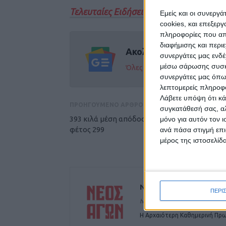
Τελευταίες Ειδήσεις Σήμερα
Εμείς και οι συνεργ
cookies, και επεξε
πληροφορίες που απο
διαφήμισης και περι
Ακολούθησε την εφημε
συνεργάτες μας ενδέ
μέσω σάρωσης συσκευ
Όλες οι εξελίξεις στην περι
συνεργάτες μας όπω
λεπτομερείς πληροφορ
Λάβετε υπόψη ότι κά
ΠΡΟΗΓΟΥΜΕΝΟ ΑΡΘΡΟ
συγκατάθεσή σας, αλ
393 κιλά μέση απόδοση το 2023, πέρυσι 143,
μόνο για αυτόν τον 
φέτος 299
ανά πάσα στιγμή επι
μέρος της ιστοσελίδα
ΝΕΟΣ ΑΓΩΝ
ΠΕΡΙ
https://neosagon.gr
Η Αρχαιότερη Καθημερινή Πρω