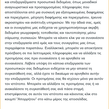
και επεξεργαζόμαστε προσωπικά δεδομένα, όπως μοναδικοί
επετειακή εκδήλωση.
αναγνωριστικοί και προσαρμοσμένες πληροφορίες που
αποστέλλονται από μια συσκευή για εξατομικευμένες διαφημίσεις
και περιεχόμενο, μέτρηση διαφήμισης και περιεχομένου, έρευνα
Την παρέλαση παρακολούθησαν η
ακροατηρίου και ανάπτυξη υπηρεσιών.
Με την άδειά σας, εμείς
Διευθύντρια Περιφερειακής Εκπαίδευσης
και οι συνεργάτες μας ενδέχεται να χρησιμοποιήσουμε ακριβή
Θεσσαλίας Βάσω Ζιάκα και ο Διευθυντής
δεδομένα γεωγραφικής τοποθεσίας και ταυτοποίησης μέσω
σάρωσης συσκευών. Μπορείτε να κάνετε κλικ για να συναινέσετε
Πρωτοβάθμιας Εκπαίδευσης Καρδίτσας
στην επεξεργασία από εμάς και τους συνεργάτες μας όπως
Κωνσταντίνος Γκόλτσος.
περιγράφεται παραπάνω. Εναλλακτικά, μπορείτε να αποκτήσετε
πρόσβαση σε πιο λεπτομερείς πληροφορίες και να αλλάξετε τις
προτιμήσεις σας πριν συναινέσετε ή να αρνηθείτε να
συναινέσετε.
Λάβετε υπόψη ότι κάποια επεξεργασία των
προσωπικών σας δεδομένων ενδέχεται να μην απαιτεί τη
Ο Περιφερειάρχης χειροκρότησε με θέρμη
συγκατάθεσή σας, αλλά έχετε το δικαίωμα να αρνηθείτε αυτήν
τους μαθητές και δήλωσε την απόλυτη
την επεξεργασία. Οι προτιμήσεις σας θα ισχύουν μόνο για αυτόν
στήριξή του στους κατοίκους του χωριού,
τον ιστότοπο. Μπορείτε να αλλάξετε τις προτιμήσεις σας ή να
ανακαλέσετε τη συγκατάθεσή σας ανά πάσα στιγμή
χαρακτηρίζοντάς τους ήρωες της
επιστρέφοντας σε αυτόν τον ιστότοπο και κάνοντας κλικ στο
καθημερινότητας. «Η περιοχή της Αργιθέας
κουμπί "Απορρήτου" στο κάτω μέρος της ιστοσελίδας.
είναι συμβολική για ολόκληρη τη Θεσσαλία.