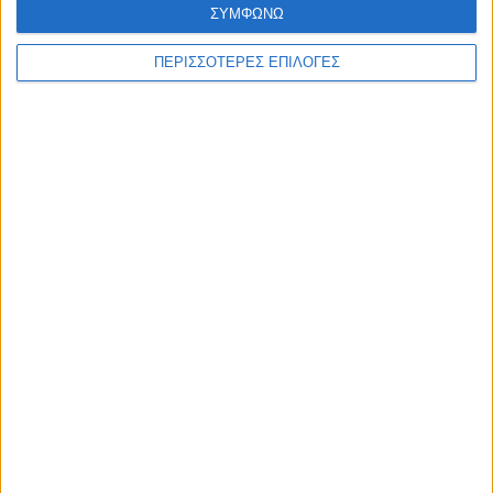
ΣΥΜΦΩΝΩ
ΠΕΡΙΣΣΟΤΕΡΕΣ ΕΠΙΛΟΓΕΣ
ΚΑΡΔΙΤΣΑ
Κρούσμα του ιού του Δυτικού Νείλου στην
Κυψέλη του Δήμου Σοφάδων - έκτακτοι
ψεκασμοί