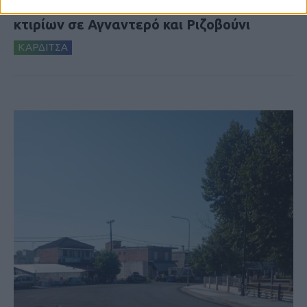
Ξεκινά η κατεδάφιση ετοιμόρροπων
κτιρίων σε Αγναντερό και Ριζοβούνι
ΚΑΡΔΙΤΣΑ