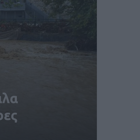
άλα
ρες