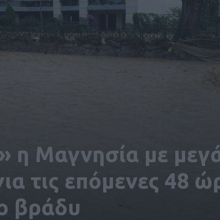
» η Μαγνησία με μεγ
ια τις επόμενες 48 ώ
το βράδυ