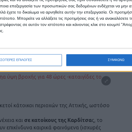
ποια επεξεργασία των προσωπικών σας δεδομένων ενδέχεται να μην απ
επικίνδυνα καιρικά φαινόμενα έλαβαν στα
λά έχετε το δικαίωμα να αρνηθείτε αυτήν την επεξεργασία. Οι προτιμήσ
 κάτοικοι
του Βόλου
και της ευρύτερης
ιστότοπο. Μπορείτε να αλλάξετε τις προτιμήσεις σας ή να ανακαλέσετε
στρέφοντας σε αυτόν τον ιστότοπο και κάνοντας κλικ στο κουμπί "Απ
ς.
οι κάτοικοι της Πάτρας, της Κεφαλονιάς, της
, της Φθιώτιδας, της Φωκίδας, της Βοιωτίας,
ας, με το οποίο τους προειδοποιούσε για
ΣΣΟΤΕΡΕΣ ΕΠΙΛΟΓΕΣ
ΣΥΜΦΩΝΩ
 επόμενο 24ωρο στην περιοχή τους.
κετοί κάτοικοι περιοχών της Αττικής, ωστόσο
έχεια και
σε κατοίκους της Καρδίτσα
ς, το
ν επικίνδυνα καιρικά φαινόμενα (ισχυρές