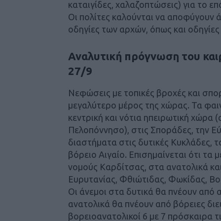
καταιγίδες, χαλαζοπτώσεις) για το ε
Οι πολίτες καλούνται να αποφύγουν ά
οδηγίες των αρχών, όπως και οδηγίε
Αναλυτική πρόγνωση του και
27/9
Νεφώσεις με τοπικές βροχές και σπο
μεγαλύτερο μέρος της χώρας. Τα φαι
κεντρική και νότια ηπειρωτική χώρα (
Πελοπόννησο), στις Σποράδες, την Εύ
διαστήματα στις δυτικές Κυκλάδες, τα
βόρειο Αιγαίο. Επισημαίνεται ότι τ
νομούς Καρδίτσας, στα ανατολικά κα
Ευρυτανίας, Φθιώτιδας, Φωκίδας, Βοι
Οι άνεμοι στα δυτικά θα πνέουν από 
ανατολικά θα πνέουν από βόρειες διευ
βορειοανατολικοί 6 με 7 πρόσκαιρα τ