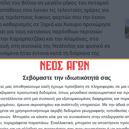
πόλη του Βόλου σε μεγάλο μήκος του ποταμού
πάθειες που έγιναν τις τελευταίες ημέρες για
ους τεράστιους όγκους φερτών που την έχουν
 ο καθαρισμός σε Ξηριά και Άναυρο προχώρησε
χει για τους κατοίκους παρόχθιων περιοχών
την Καραμπατζάκη και την Αλαμάνας, στο
ευή, στη συνοικία της Νεάπολης και φυσικά σε
νόμενα ήταν έντονα κατά τη διάρκεια της
Σεβόμαστε την ιδιωτικότητά σας
άτες μας αποθηκεύουμε και/ή έχουμε πρόσβαση σε πληροφορίες σε μια
ργαζόμαστε προσωπικά δεδομένα, όπως μοναδικοί αναγνωριστικοί και 
στέλλονται από μια συσκευή για εξατομικευμένες διαφημίσεις και περ
ι κάτοικοι του δήμου Αλμυρού για τη νέα
εχομένου, έρευνα ακροατηρίου και ανάπτυξη υπηρεσιών.
Με την άδειά σα
γοράς- Μουρεσίου και Νοτίου Πηλίου
χεται να χρησιμοποιήσουμε ακριβή δεδομένα γεωγραφικής τοποθεσίας 
ών. Μπορείτε να κάνετε κλικ για να συναινέσετε στην επεξεργασία απ
ς περιγράφεται παραπάνω. Εναλλακτικά, μπορείτε να αποκτήσετε πρό
12» – Εστάλη και στη Μαγνησία
ίες και να αλλάξετε τις προτιμήσεις σας πριν συναινέσετε ή να αρνηθεί