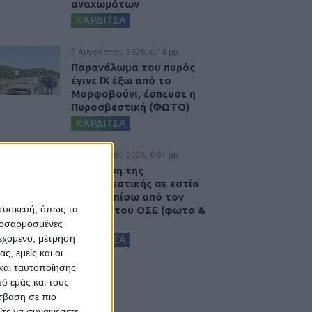
αναχωμάτων
ΚΑΡΔΙΤΣΑ
5 Αυγούστου 2026, 6:14 μμ
Παρανάλωμα του πυρός
έγινε ΙΧ έξω από το
Μορφοβούνι, έσπευσε η
Πυροσβεστική (ΦΩΤΟ)
ΚΑΡΔΙΤΣΑ
5 Αυγούστου 2026, 6:01 μμ
Επέμβαση της
Πυροσβεστικής σε εστία
φωτιάς πίσω από τον
 συσκευή, όπως τα
σταθμό του ΟΣΕ (φωτο &
βιντεο)
προσαρμοσμένες
ιεχόμενο, μέτρηση
ΚΑΡΔΙΤΣΑ
ς, εμείς και οι
και ταυτοποίησης
ό εμάς και τους
σβαση σε πιο
τε να συναινέσετε.