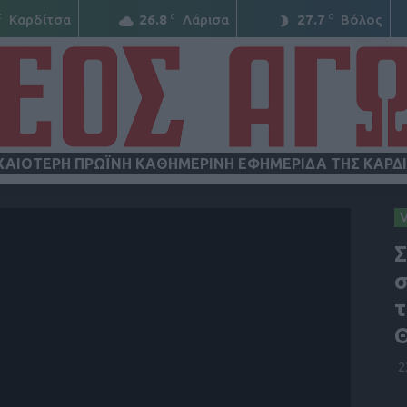
C
C
C
Καρδίτσα
26.8
Λάρισα
27.7
Βόλος
ΧΑΙΟΤΕΡΗ ΠΡΩΪΝΗ ΚΑΘΗΜΕΡΙΝΗ ΕΦΗΜΕΡΙΔΑ ΤΗΣ ΚΑΡΔ
ΝΕΟΣ
Σ
σ
τ
ΑΓΩΝ
2