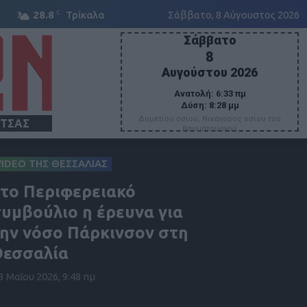
C
28.8
Τρίκαλα
Σάββατο, 8 Αύγουστος 2026
Σάββατο
8
Αυγούστου 2026
Ανατολή:
6:33 πμ
Δύση:
8:28 μμ
Δομετίου οσίου, Νικάνορος οσίου του
ΙΤΣΑΣ
θαυματουργού
VIDEO ΤΗΣ ΘΕΣΣΑΛΙΑΣ
το Περιφερειακό
υμβούλιο η έρευνα για
ην νόσο Πάρκινσον στη
Θεσσαλία
3 Μαΐου 2026, 9:48 πμ