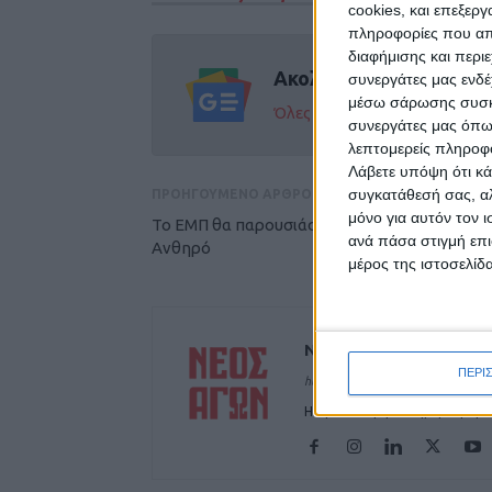
cookies, και επεξε
πληροφορίες που απο
διαφήμισης και περι
Ακολούθησε την εφημε
συνεργάτες μας ενδέ
μέσω σάρωσης συσκευ
Όλες οι εξελίξεις στην περι
συνεργάτες μας όπω
λεπτομερείς πληροφορ
Λάβετε υπόψη ότι κά
συγκατάθεσή σας, αλ
ΠΡΟΗΓΟΥΜΕΝΟ ΑΡΘΡΟ
μόνο για αυτόν τον 
Το ΕΜΠ θα παρουσιάσει τα αποτελέσματα στ
ανά πάσα στιγμή επι
Ανθηρό
μέρος της ιστοσελίδα
ΝΕΟΣ ΑΓΩΝ
ΠΕΡΙ
https://neosagon.gr
Η Αρχαιότερη Καθημερινή Πρω