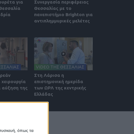
ουρέτα για
Συνεργασία περιφέρειας
 Θεσσαλία
Θεσσαλίας με το
υδρία
πανεπιστήμιο Brighton για
αντιπλημμυρικές μελέτες
ΕΣΣΑΛΙΑΣ
VIDEO ΤΗΣ ΘΕΣΣΑΛΙΑΣ
ωρεάν
Στη Λάρισα η
 χειρουργία
επιστημονική ημερίδα
α αύξηση της
των ΩΡΛ της κεντρικής
Ελλάδας
 συσκευή, όπως τα