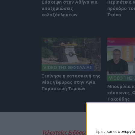
Σύσκεψη στην Αθήνα για
Περιπέτεια 
αποζημιώσεις
πρόεδρο του
χαλαζόπληκτων
Σκόκα
VIDEO ΤΗΣ ΘΕΣΣΑΛΙΑΣ
Ξεκίνησε η κατασκευή της
VIDEO ΤΗΣ 
νέας γέφυρας στην Αγία
Μπουρίνια κ
Παρασκευή Τεμπών
κάυσωνες_
Τακούδης
Εμείς και οι συνεργ
Τελευταίες Ειδήσεις Σήμερα