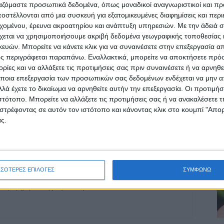
ργαζόμαστε προσωπικά δεδομένα, όπως μοναδικοί αναγνωριστικοί και 
στέλλονται από μια συσκευή για εξατομικευμένες διαφημίσεις και περ
εχομένου, έρευνα ακροατηρίου και ανάπτυξη υπηρεσιών.
Με την άδειά σα
ρίδα ΝΕΟΣ ΑΓΩΝ στο Google News!
χεται να χρησιμοποιήσουμε ακριβή δεδομένα γεωγραφικής τοποθεσίας 
Α
ών. Μπορείτε να κάνετε κλικ για να συναινέσετε στην επεξεργασία απ
οχή της Καρδίτσας και ευρύτερα της Θεσσαλίας
ς περιγράφεται παραπάνω. Εναλλακτικά, μπορείτε να αποκτήσετε πρό
ίες και να αλλάξετε τις προτιμήσεις σας πριν συναινέσετε ή να αρνηθεί
ποια επεξεργασία των προσωπικών σας δεδομένων ενδέχεται να μην απ
λά έχετε το δικαίωμα να αρνηθείτε αυτήν την επεξεργασία. Οι προτιμήσ
ΕΠΟΜΕΝΟ ΑΡΘΡΟ
ιστότοπο. Μπορείτε να αλλάξετε τις προτιμήσεις σας ή να ανακαλέσετε
ο
Επένδυση σε «ξεσκέπαστη» επιχείρηση και το
στρέφοντας σε αυτόν τον ιστότοπο και κάνοντας κλικ στο κουμπί "Απ
απλήρωτο άγχος
ς.
ΣΣΟΤΕΡΕΣ ΕΠΙΛΟΓΕΣ
ΣΥΜΦΩΝΩ
ινή Εφημερίδα της Καρδίτσας