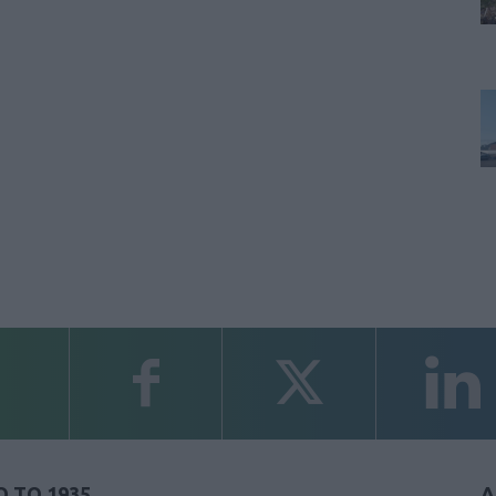
 ΤΟ 1935
Α