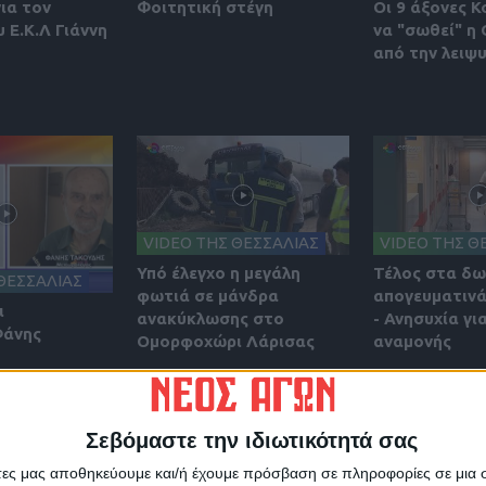
για τον
Φοιτητική στέγη
Οι 9 άξονες Κ
 Ε.Κ.Λ Γιάννη
να "σωθεί" η
από την λειψ
VIDEO ΤΗΣ ΘΕΣΣΑΛΙΑΣ
VIDEO ΤΗΣ Θ
Υπό έλεγχο η μεγάλη
Τέλος στα δ
ΘΕΣΣΑΛΙΑΣ
φωτιά σε μάνδρα
απογευματινά
ι
ανακύκλωσης στο
- Ανησυχία γι
Φάνης
Ομορφοχώρι Λάρισας
αναμονής
Σεβόμαστε την ιδιωτικότητά σας
άτες μας αποθηκεύουμε και/ή έχουμε πρόσβαση σε πληροφορίες σε μια