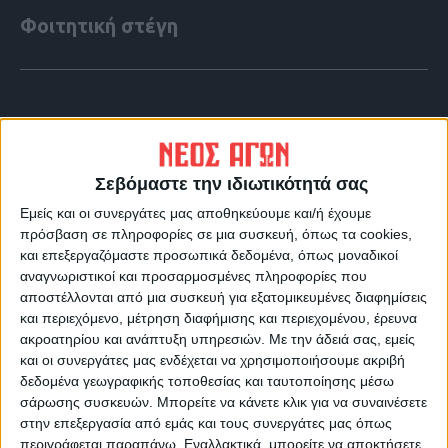
Φοιτητική στέγη
Σεβόμαστε την ιδιωτικότητά σας
Εμείς και οι συνεργάτες μας αποθηκεύουμε και/ή έχουμε
πρόσβαση σε πληροφορίες σε μια συσκευή, όπως τα cookies,
και επεξεργαζόμαστε προσωπικά δεδομένα, όπως μοναδικοί
αναγνωριστικοί και προσαρμοσμένες πληροφορίες που
αποστέλλονται από μια συσκευή για εξατομικευμένες διαφημίσεις
και περιεχόμενο, μέτρηση διαφήμισης και περιεχομένου, έρευνα
VIDEO ΤΗΣ ΘΕΣΣΑΛΙΑΣ
ακροατηρίου και ανάπτυξη υπηρεσιών.
Με την άδειά σας, εμείς
και οι συνεργάτες μας ενδέχεται να χρησιμοποιήσουμε ακριβή
Οι 9 άξονες Κουρέτα για να "σωθεί" η
δεδομένα γεωγραφικής τοποθεσίας και ταυτοποίησης μέσω
Θεσσαλία από την λειψυδρία
σάρωσης συσκευών. Μπορείτε να κάνετε κλικ για να συναινέσετε
στην επεξεργασία από εμάς και τους συνεργάτες μας όπως
περιγράφεται παραπάνω. Εναλλακτικά, μπορείτε να αποκτήσετε