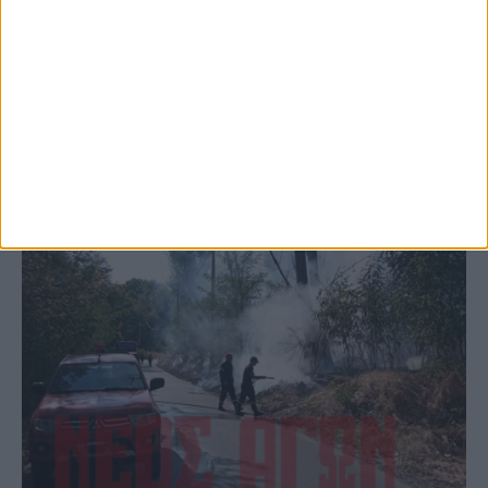
το Μορφοβούνι, έσπευσε η Πυροσβεστική
(ΦΩΤΟ)
ΚΑΡΔΙΤΣΑ