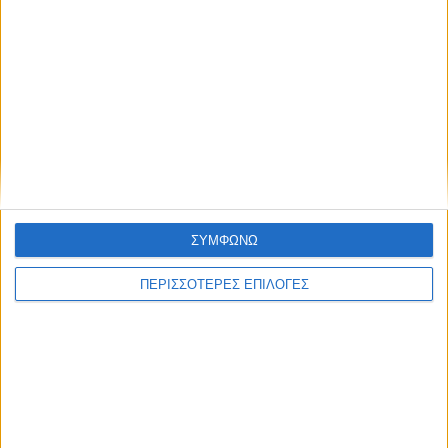
Χειμώνα το επόμενο
ψήφισε την καθαίρεση του
τριήμερο-Θερμότερος του
προέδρου – Δεκάδες χιλιάδες
κανονικού αναμένεται ο
διαδηλωτές έξω από την
Ιανουάριος
Εθνοσυνέλευση
ΣΥΜΦΩΝΩ
ΝΕΟΣ ΑΓΩΝ
ΠΕΡΙΣΣΟΤΕΡΕΣ ΕΠΙΛΟΓΕΣ
https://neosagon.gr
Η Αρχαιότερη Καθημερινή Πρωινή Εφημερίδα της Καρδίτσας