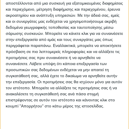
αποστέλλονται από μια συσκευή για εξατομικευμένες διαφημίσεις
G-League με τους Ελίτ Μπέι Χοκς, στους
και περιεχόμενο, μέτρηση διαφήμισης και περιεχομένου, έρευνα
οποίους κατέγραψε 13.1 πόντους και 2.5
ακροατηρίου και ανάπτυξη υπηρεσιών.
Με την άδειά σας, εμείς
ριμπάουντ. Την επόμενη σεζόν 2016-17,
και οι συνεργάτες μας ενδέχεται να χρησιμοποιήσουμε ακριβή
ήρθε για πρώτη φορά στην Ελλάδα
δεδομένα γεωγραφικής τοποθεσίας και ταυτοποίησης μέσω
σάρωσης συσκευών. Μπορείτε να κάνετε κλικ για να συναινέσετε
φορώντας τη φανέλα του ΠΑΟΚ με
στην επεξεργασία από εμάς και τους συνεργάτες μας όπως
απολογισμό 11.1 πόντους και 2.8 ριμπάουντ.
περιγράφεται παραπάνω. Εναλλακτικά, μπορείτε να αποκτήσετε
πρόσβαση σε πιο λεπτομερείς πληροφορίες και να αλλάξετε τις
προτιμήσεις σας πριν συναινέσετε ή να αρνηθείτε να
Στη συνέχεια αγωνίστηκε τη σεζόν 2017-18
συναινέσετε.
Λάβετε υπόψη ότι κάποια επεξεργασία των
στο πρωτάθλημα Γερμανίας αρχικά με τη
προσωπικών σας δεδομένων ενδέχεται να μην απαιτεί τη
Βάισενφελς και στη συνέχεια με τους
συγκατάθεσή σας, αλλά έχετε το δικαίωμα να αρνηθείτε αυτήν
Σκάιλαϊνερς, ενώ το 2018 επέστρεψε στις
την επεξεργασία. Οι προτιμήσεις σας θα ισχύουν μόνο για αυτόν
τον ιστότοπο. Μπορείτε να αλλάξετε τις προτιμήσεις σας ή να
ΗΠΑ όπου οι πολύ καλές εμφανίσεις στη G-
ανακαλέσετε τη συγκατάθεσή σας ανά πάσα στιγμή
League (16.1 πόντοι, 4.4 ριμπάουντ) του
επιστρέφοντας σε αυτόν τον ιστότοπο και κάνοντας κλικ στο
έδωσαν το εισιτήριο για το ΝΒΑ, καθώς
κουμπί "Απορρήτου" στο κάτω μέρος της ιστοσελίδας.
αγωνίστηκε στους Ατλάντα Χοκς.
Τις δυο επόμενες σεζόν συνέχισε στη G-