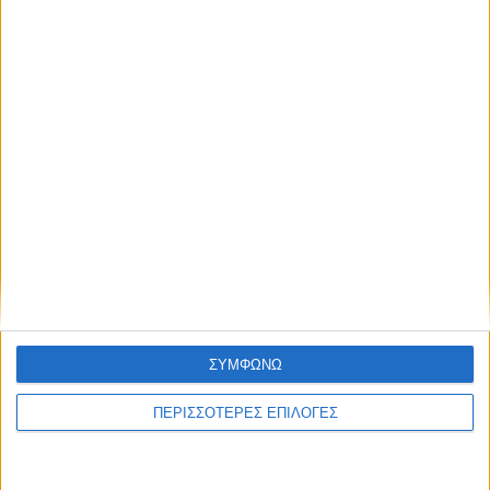
ΑΘΛΗΤΙΚΑ
Τα δύο... «Τσάμπιονς Λιγκ» της Αντιγόνης!
ΣΥΜΦΩΝΩ
ΠΕΡΙΣΣΟΤΕΡΕΣ ΕΠΙΛΟΓΕΣ
ΑΘΛΗΤΙΚΑ