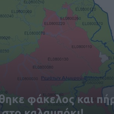
θηκε φάκελος και πή
 στο καλαμπόκι!