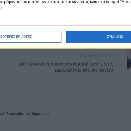
στρέφοντας σε αυτόν τον ιστότοπο και κάνοντας κλικ στο κουμπί "Απ
ς.
ρίδα ΝΕΟΣ ΑΓΩΝ στο Google News!
οχή της Καρδίτσας και ευρύτερα της Θεσσαλίας
ΣΣΟΤΕΡΕΣ ΕΠΙΛΟΓΕΣ
ΣΥΜΦΩΝΩ
ΕΠΟΜΕΝΟ ΑΡΘΡΟ
266 εκλογικά τμήματα στο Ν. Καρδίτσας για τις
ευρωεκλογές της 9ης Ιουνίου
ινή Εφημερίδα της Καρδίτσας