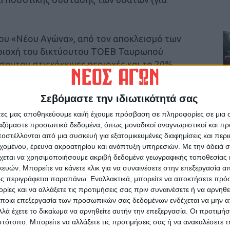
υ «Νέου Αγώνα», από τον αποκλεισμό των
εριοχή του δικτύουτου ΤΟΕΒ Ταυρωπού
ονταν στιςκόκκινες περιοχές και το 20%
Σεβόμαστε την ιδιωτικότητά σας
 προσεκτικά και στοιχειοθέτησεφάκελο για τον
άτες μας αποθηκεύουμε και/ή έχουμε πρόσβαση σε πληροφορίες σε μια
 χρήση του νερού(με επιφανειακά νερά κλπ)
ργαζόμαστε προσωπικά δεδομένα, όπως μοναδικοί αναγνωριστικοί και 
φορέα.
στέλλονται από μια συσκευή για εξατομικευμένες διαφημίσεις και περ
εχομένου, έρευνα ακροατηρίου και ανάπτυξη υπηρεσιών.
Με την άδειά σα
επιλέξιμες όλες τις εκτάσεις τηςπεριοχής του
χεται να χρησιμοποιήσουμε ακριβή δεδομένα γεωγραφικής τοποθεσίας 
ψος των 40ευρώ/στρέμμα η πολύτιμη
ών. Μπορείτε να κάνετε κλικ για να συναινέσετε στην επεξεργασία απ
ς περιγράφεται παραπάνω. Εναλλακτικά, μπορείτε να αποκτήσετε πρό
νέρχεται περίπου στα 1,2 εκ. ευρώ.
ίες και να αλλάξετε τις προτιμήσεις σας πριν συναινέσετε ή να αρνηθεί
ποια επεξεργασία των προσωπικών σας δεδομένων ενδέχεται να μην απ
λά έχετε το δικαίωμα να αρνηθείτε αυτήν την επεξεργασία. Οι προτιμήσ
ιστότοπο. Μπορείτε να αλλάξετε τις προτιμήσεις σας ή να ανακαλέσετε