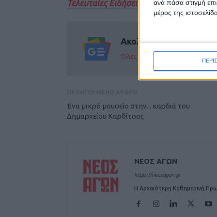
Τελευταίες Ειδήσεις Σήμερα
ανά πάσα στιγμή επι
μέρος της ιστοσελίδα
Ακολούθησε την εφημε
Όλες οι εξελίξεις στην περι
ΠΕΡΙ
ΠΡΟΗΓΟΥΜΕΝΟ ΑΡΘΡΟ
Ένα μικρό μουσείο στην... καρδιά του
Δημαρχείου Καρδίτσας
ΝΕΟΣ ΑΓΩΝ
https://neosagon.gr
Η Αρχαιότερη Καθημερινή Πρω