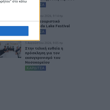
ορρήτου" στο κάτω
ΚΑΡΔΙΤΣΑ
5 Αυγούστου 2026, 9:14 πμ
3ο Οικοτουριστικό
Stefaniada Lake Festival
ΚΑΡΔΙΤΣΑ
5 Αυγούστου 2026, 9:05 πμ
Στην τελική ευθεία η
πρόσκληση για τον
εκσυγχρονισμό του
Νοσοκομείου
ΚΑΡΔΙΤΣΑ