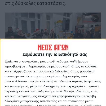
στις δύσκολες καταστάσεις.
Σεβόμαστε την ιδιωτικότητά σας
Εμείς και οι συνεργάτες μας αποθηκεύουμε και/ή έχουμε
πρόσβαση σε πληροφορίες σε μια συσκευή, όπως τα cookies,
και επεξεργαζόμαστε προσωπικά δεδομένα, όπως μοναδικοί
αναγνωριστικοί και προσαρμοσμένες πληροφορίες που
Το δέντρο θα βρίσκεται στην Κεντρική
αποστέλλονται από μια συσκευή για εξατομικευμένες διαφημίσεις
Πλατεία έως και την Παρασκευή 23
και περιεχόμενο, μέτρηση διαφήμισης και περιεχομένου, έρευνα
Δεκεμβρίου και ώρες 10.00πμ – 1.30μμ και
ακροατηρίου και ανάπτυξη υπηρεσιών.
Με την άδειά σας, εμείς
και οι συνεργάτες μας ενδέχεται να χρησιμοποιήσουμε ακριβή
6.00μμ – 8.30 μμ. Όπως τόνισε η κ Λία
δεδομένα γεωγραφικής τοποθεσίας και ταυτοποίησης μέσω
Ρογγανάκη, Πρόεδρος Κέντρου Πρόληψης