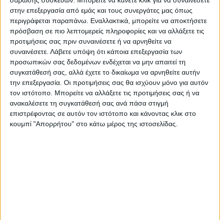
σάρωσης συσκευών. Μπορείτε να κάνετε κλικ για να συναινέσετε
των Εξαρτήσεων και Προαγωγής της
στην επεξεργασία από εμάς και τους συνεργάτες μας όπως
περιγράφεται παραπάνω. Εναλλακτικά, μπορείτε να αποκτήσετε
Ψυχοκοινωνικής Υγείας Ν. Καρδίτσας, την
πρόσβαση σε πιο λεπτομερείς πληροφορίες και να αλλάξετε τις
παραμονή των Χριστουγέννων το κέντρο θα
προτιμήσεις σας πριν συναινέσετε ή να αρνηθείτε να
επιστρέψει ως δώρο στην κοινότητα και
συναινέσετε.
Λάβετε υπόψη ότι κάποια επεξεργασία των
στις ομάδες του Κέντρου πρόληψης (
προσωπικών σας δεδομένων ενδέχεται να μην απαιτεί τη
συγκατάθεσή σας, αλλά έχετε το δικαίωμα να αρνηθείτε αυτήν
ομάδες γονέων, εκπαιδευτικών, εφήβων,
την επεξεργασία. Οι προτιμήσεις σας θα ισχύουν μόνο για αυτόν
παιδιών σχολικής και προσχολικής ηλικίας,
τον ιστότοπο. Μπορείτε να αλλάξετε τις προτιμήσεις σας ή να
εργαζόμενους μαθητές κλπ ) τις αξίες, μαζί
ανακαλέσετε τη συγκατάθεσή σας ανά πάσα στιγμή
επιστρέφοντας σε αυτόν τον ιστότοπο και κάνοντας κλικ στο
με την ευχή να αποτελέσουν οδηγό και
κουμπί "Απορρήτου" στο κάτω μέρος της ιστοσελίδας.
φάρο για το 2023.
Τελευταίες Ειδήσεις Σήμερα
Ακολούθησε την εφημερίδα ΝΕΟΣ
ΑΓΩΝ στο Google News!
Όλες οι εξελίξεις στην περιοχή της