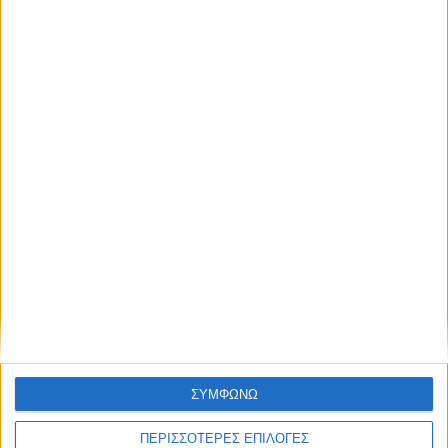
Η ανανέωση της παραχώρησης χρήσης
έβαλε «τρικλοποδιά» στο έργο των
αποκαταστάσεων στην πλαζ Πεζούλας
ΣΥΜΦΩΝΩ
ΠΕΡΙΣΣΟΤΕΡΕΣ ΕΠΙΛΟΓΕΣ