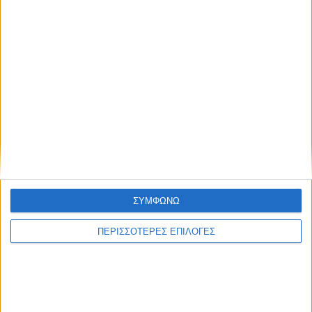
ΕΛΛΑΔΑ
Στα 65 τα κρούσματα του Ιού Δυτικού
Νείλου στην Ελλάδα
ΣΥΜΦΩΝΩ
ΠΕΡΙΣΣΟΤΕΡΕΣ ΕΠΙΛΟΓΕΣ