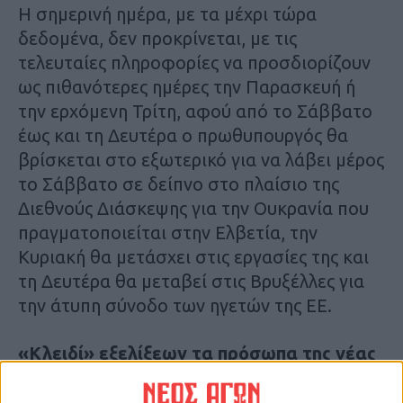
Η σημερινή ημέρα, με τα μέχρι τώρα
δεδομένα, δεν προκρίνεται, με τις
τελευταίες πληροφορίες να προσδιορίζουν
ως πιθανότερες ημέρες την Παρασκευή ή
την ερχόμενη Τρίτη, αφού από το Σάββατο
έως και τη Δευτέρα ο πρωθυπουργός θα
βρίσκεται στο εξωτερικό για να λάβει μέρος
το Σάββατο σε δείπνο στο πλαίσιο της
Διεθνούς Διάσκεψης για την Ουκρανία που
πραγματοποιείται στην Ελβετία, την
Κυριακή θα μετάσχει στις εργασίες της και
τη Δευτέρα θα μεταβεί στις Βρυξέλλες για
την άτυπη σύνοδο των ηγετών της ΕΕ.
«Κλειδί» εξελίξεων τα πρόσωπα της νέας
σύνθεσης στο Μαξίμου