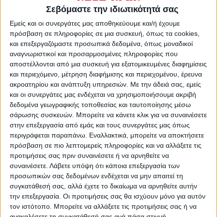
Σεβόμαστε την ιδιωτικότητά σας
Κλειδί για τις εξελίξεις είναι τα πρόσωπα
που θα ενισχύσουν τη σύνθεση του
Εμείς και οι συνεργάτες μας αποθηκεύουμε και/ή έχουμε
πρόσβαση σε πληροφορίες σε μια συσκευή, όπως τα cookies,
Μεγάρου Μαξίμου. Ο κ. Μητσοτάκης,
και επεξεργαζόμαστε προσωπικά δεδομένα, όπως μοναδικοί
σύμφωνα με πληροφορίες, έχει συζητήσει
αναγνωριστικοί και προσαρμοσμένες πληροφορίες που
με στελέχη που εκτιμά ότι θα μπορούσαν να
αποστέλλονται από μια συσκευή για εξατομικευμένες διαφημίσεις
και περιεχόμενο, μέτρηση διαφήμισης και περιεχομένου, έρευνα
προσφέρουν στον πυρήνα του
ακροατηρίου και ανάπτυξη υπηρεσιών.
Με την άδειά σας, εμείς
κυβερνητικού σχήματος, και μόλις
και οι συνεργάτες μας ενδέχεται να χρησιμοποιήσουμε ακριβή
καταλήξει στους ρόλους και στις θέσεις
δεδομένα γεωγραφικής τοποθεσίας και ταυτοποίησης μέσω
αυτές είναι θέμα χρόνου οι συνολικές
σάρωσης συσκευών. Μπορείτε να κάνετε κλικ για να συναινέσετε
στην επεξεργασία από εμάς και τους συνεργάτες μας όπως
ανακοινώσεις, διότι δεν αποκλείεται να
περιγράφεται παραπάνω. Εναλλακτικά, μπορείτε να αποκτήσετε
προκληθούν καραμπόλες στα υπουργεία. Ως
πρόσβαση σε πιο λεπτομερείς πληροφορίες και να αλλάξετε τις
τώρα δεν προκύπτει ότι θα αποχωρήσει
προτιμήσεις σας πριν συναινέσετε ή να αρνηθείτε να
συναινέσετε.
Λάβετε υπόψη ότι κάποια επεξεργασία των
κάποιος από τους συνεργάτες του
προσωπικών σας δεδομένων ενδέχεται να μην απαιτεί τη
πρωθυπουργού από το Μέγαρο Μαξίμου.
συγκατάθεσή σας, αλλά έχετε το δικαίωμα να αρνηθείτε αυτήν
Από εκεί και πέρα, με βάση τις
την επεξεργασία. Οι προτιμήσεις σας θα ισχύουν μόνο για αυτόν
προτεραιότητες που έθεσε στη δήλωσή του
τον ιστότοπο. Μπορείτε να αλλάξετε τις προτιμήσεις σας ή να
ανακαλέσετε τη συγκατάθεσή σας ανά πάσα στιγμή