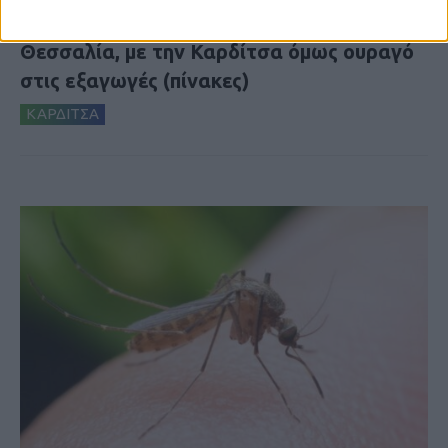
Θετικό το εμπορικό ισοζύγιο στη
Θεσσαλία, με την Καρδίτσα όμως ουραγό
στις εξαγωγές (πίνακες)
ΚΑΡΔΙΤΣΑ