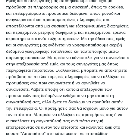
Εμείς και οι συνεργάτες μας αποθηκεύουμε και/ή έχουμε
πρόσβαση σε πληροφορίες σε μια συσκευή, όπως τα cookies,
και επεξεργαζόμαστε προσωπικά δεδομένα, όπως μοναδικοί
αναγνωριστικοί και προσαρμοσμένες πληροφορίες που
αποστέλλονται από μια συσκευή για εξατομικευμένες διαφημίσεις
και περιεχόμενο, μέτρηση διαφήμισης και περιεχομένου, έρευνα
WEB TV
ακροατηρίου και ανάπτυξη υπηρεσιών.
Με την άδειά σας, εμείς
Προετοιμασία Δόξας Μασχολουρίου
και οι συνεργάτες μας ενδέχεται να χρησιμοποιήσουμε ακριβή
δεδομένα γεωγραφικής τοποθεσίας και ταυτοποίησης μέσω
σάρωσης συσκευών. Μπορείτε να κάνετε κλικ για να συναινέσετε
στην επεξεργασία από εμάς και τους συνεργάτες μας όπως
περιγράφεται παραπάνω. Εναλλακτικά, μπορείτε να αποκτήσετε
πρόσβαση σε πιο λεπτομερείς πληροφορίες και να αλλάξετε τις
προτιμήσεις σας πριν συναινέσετε ή να αρνηθείτε να
συναινέσετε.
Λάβετε υπόψη ότι κάποια επεξεργασία των
προσωπικών σας δεδομένων ενδέχεται να μην απαιτεί τη
συγκατάθεσή σας, αλλά έχετε το δικαίωμα να αρνηθείτε αυτήν
την επεξεργασία. Οι προτιμήσεις σας θα ισχύουν μόνο για αυτόν
τον ιστότοπο. Μπορείτε να αλλάξετε τις προτιμήσεις σας ή να
ανακαλέσετε τη συγκατάθεσή σας ανά πάσα στιγμή
επιστρέφοντας σε αυτόν τον ιστότοπο και κάνοντας κλικ στο
κουμπί "Απορρήτου" στο κάτω μέρος της ιστοσελίδας.