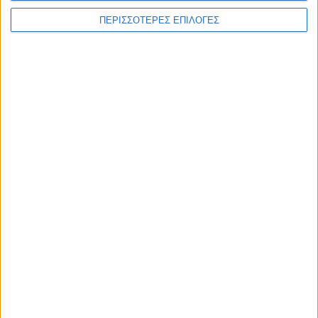
ΠΕΡΙΣΣΟΤΕΡΕΣ ΕΠΙΛΟΓΕΣ
WEB TV
Στιγμές χαλάρωσης στο Plastiras Lake
Festival 2026