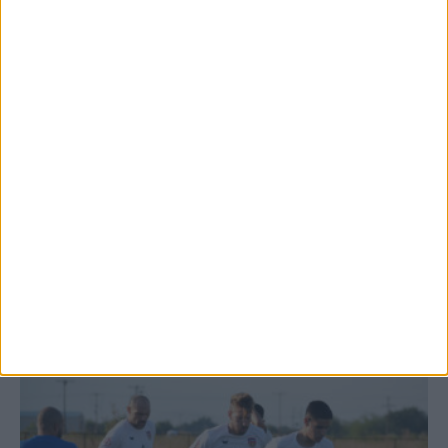
Θέμα ημέρας: Ο νομός Καρδίτσας είναι ο
τελευταίος νομός της Θεσσαλίας...
7 Αυγούστου 2026, 12:58 μμ