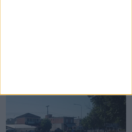
6 Αυγούστου 2026, 10:11 πμ
Ξεκινά η κατεδάφιση ετοιμόρροπων
κτιρίων σε Αγναντερό και Ριζοβούνι
ΚΑΡΔΙΤΣΑ