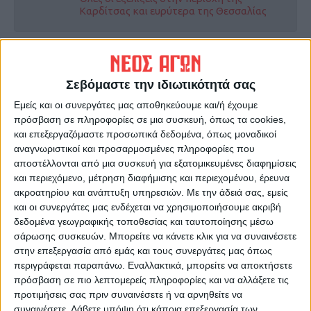
Καρδίτσας και ευρύτερα της Θεσσαλίας
ΠΡΟΗΓΟΥΜΕΝΟ ΑΡΘΡΟ
ΕΠΟΜΕΝΟ ΑΡΘΡΟ
Πανθεσσαλική κινητοποίηση
Βαριά και δίκαιη ήττα της
Σεβόμαστε την ιδιωτικότητά σας
11/9/2025
Ελλάδας από την Τουρκία
(68-94)
Εμείς και οι συνεργάτες μας αποθηκεύουμε και/ή έχουμε
πρόσβαση σε πληροφορίες σε μια συσκευή, όπως τα cookies,
και επεξεργαζόμαστε προσωπικά δεδομένα, όπως μοναδικοί
αναγνωριστικοί και προσαρμοσμένες πληροφορίες που
αποστέλλονται από μια συσκευή για εξατομικευμένες διαφημίσεις
και περιεχόμενο, μέτρηση διαφήμισης και περιεχομένου, έρευνα
ακροατηρίου και ανάπτυξη υπηρεσιών.
Με την άδειά σας, εμείς
και οι συνεργάτες μας ενδέχεται να χρησιμοποιήσουμε ακριβή
δεδομένα γεωγραφικής τοποθεσίας και ταυτοποίησης μέσω
σάρωσης συσκευών. Μπορείτε να κάνετε κλικ για να συναινέσετε
ΝΕΟΣ ΑΓΩΝ
στην επεξεργασία από εμάς και τους συνεργάτες μας όπως
https://neosagon.gr
περιγράφεται παραπάνω. Εναλλακτικά, μπορείτε να αποκτήσετε
πρόσβαση σε πιο λεπτομερείς πληροφορίες και να αλλάξετε τις
Η Αρχαιότερη Καθημερινή Πρωινή Εφημερίδα της Καρδίτσας
προτιμήσεις σας πριν συναινέσετε ή να αρνηθείτε να
συναινέσετε.
Λάβετε υπόψη ότι κάποια επεξεργασία των