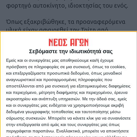
φορτηγό αυτοκίνητο, ιδιοκτησίας του ενός.
Όπως εξακριβώθηκε, τα προαναφερόμενα
υλικά είχαν αφαιρεθεί την Τρίτη από
υποσταθμό του ΔΕΔΔΗΕ στην ευρύτερη
περιοχή της Καρδίτσας. Σε έλεγχο που
Σεβόμαστε την ιδιωτικότητά σας
ακολούθησε στο όχημα, βρέθηκαν και
Εμείς και οι συνεργάτες μας αποθηκεύουμε και/ή έχουμε
κατασχέθηκαν μία πένσα και ένα γάντι, ενώ
πρόσβαση σε πληροφορίες σε μια συσκευή, όπως τα cookies,
από στην κατοχή του δράστη, βρέθηκε και
και επεξεργαζόμαστε προσωπικά δεδομένα, όπως μοναδικοί
κατασχέθηκε ένα κινητό τηλέφωνο.
αναγνωριστικοί και προσαρμοσμένες πληροφορίες που
αποστέλλονται από μια συσκευή για εξατομικευμένες διαφημίσεις
και περιεχόμενο, μέτρηση διαφήμισης και περιεχομένου, έρευνα
Επιπλέον, κατασχέθηκε και το
ακροατηρίου και ανάπτυξη υπηρεσιών.
Με την άδειά σας, εμείς
προαναφερόμενο όχημα, ως μέσο τέλεσης
και οι συνεργάτες μας ενδέχεται να χρησιμοποιήσουμε ακριβή
της διακεκριμένης κλοπής. Προανάκριση
δεδομένα γεωγραφικής τοποθεσίας και ταυτοποίησης μέσω
σάρωσης συσκευών. Μπορείτε να κάνετε κλικ για να συναινέσετε
διενεργεί το Τμήμα Ασφάλειας Καρδίτσας.
στην επεξεργασία από εμάς και τους συνεργάτες μας όπως
περιγράφεται παραπάνω. Εναλλακτικά, μπορείτε να αποκτήσετε
Τελευταίες Ειδήσεις Σήμερα