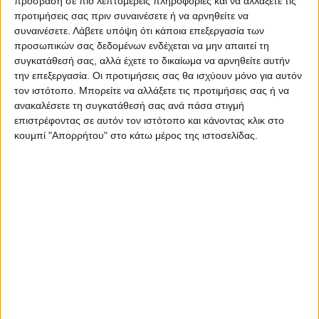
πρόσβαση σε πιο λεπτομερείς πληροφορίες και να αλλάξετε τις
προτιμήσεις σας πριν συναινέσετε ή να αρνηθείτε να
συναινέσετε.
Λάβετε υπόψη ότι κάποια επεξεργασία των
προσωπικών σας δεδομένων ενδέχεται να μην απαιτεί τη
Ακολούθησε την εφημερίδα ΝΕΟΣ
συγκατάθεσή σας, αλλά έχετε το δικαίωμα να αρνηθείτε αυτήν
ΑΓΩΝ στο Google News!
την επεξεργασία. Οι προτιμήσεις σας θα ισχύουν μόνο για αυτόν
Όλες οι εξελίξεις στην περιοχή της
τον ιστότοπο. Μπορείτε να αλλάξετε τις προτιμήσεις σας ή να
Καρδίτσας και ευρύτερα της Θεσσαλίας
ανακαλέσετε τη συγκατάθεσή σας ανά πάσα στιγμή
επιστρέφοντας σε αυτόν τον ιστότοπο και κάνοντας κλικ στο
κουμπί "Απορρήτου" στο κάτω μέρος της ιστοσελίδας.
ΠΡΟΗΓΟΥΜΕΝΟ ΑΡΘΡΟ
ΕΠΟΜΕΝΟ ΑΡΘΡΟ
Απαλλακτική απόφαση για
Μόνο η Αναγέννηση
την Ουρανία Σούφλα
κατέθεσε πρόταση για τον
τρόπο διεξαγωγής του
πρωταθλήματος!