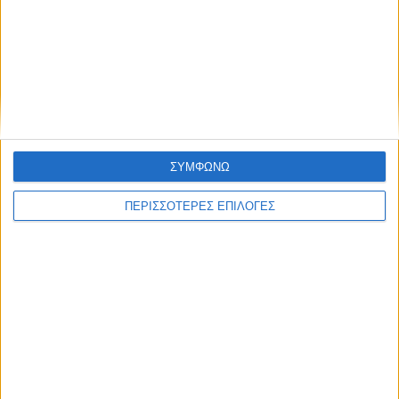
ΚΑΡΔΙΤΣΑ
Σύλληψη στην Καρδίτσα για κλοπή
ΣΥΜΦΩΝΩ
ηλεκτρικής ενέργειας
ΠΕΡΙΣΣΟΤΕΡΕΣ ΕΠΙΛΟΓΕΣ
ΘΕΣΣΑΛΙΑ FM