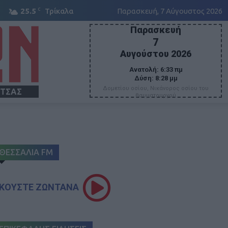
C
25.5
Τρίκαλα
Παρασκευή, 7 Αύγουστος 2026
Παρασκευή
7
Αυγούστου 2026
Ανατολή:
6:33 πμ
Δύση:
8:28 μμ
Δομετίου οσίου, Νικάνορος οσίου του
ΙΤΣΑΣ
θαυματουργού
ΘΕΣΣΑΛΙΑ FM
ΚΟΥΣΤΕ ΖΩΝΤΑΝΑ