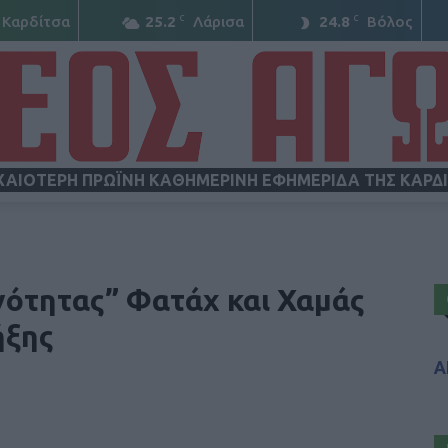
C
C
Καρδίτσα
25.2
Λάρισα
24.8
Βόλος
ΧΑΙΟΤΕΡΗ ΠΡΩΪΝΗ ΚΑΘΗΜΕΡΙΝΗ ΕΦΗΜΕΡΙΔΑ ΤΗΣ ΚΑΡΔ
ΝΕΟΣ
νότητας” Φατάχ και Χαμάς
ήξης
Α
ΑΓΩΝ