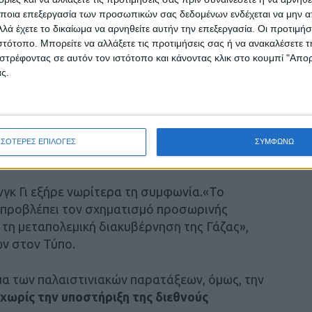
ποια επεξεργασία των προσωπικών σας δεδομένων ενδέχεται να μην απ
ομιλίες.
λά έχετε το δικαίωμα να αρνηθείτε αυτήν την επεξεργασία. Οι προτιμήσ
ιστότοπο. Μπορείτε να αλλάξετε τις προτιμήσεις σας ή να ανακαλέσετε
ν μήνες μετά το ξέσπασμα του πολέμου στη
στρέφοντας σε αυτόν τον ιστότοπο και κάνοντας κλικ στο κουμπί "Απ
ιρεί να διαδραματίσει
ρόλο μεσολαβητή
στη
ς.
στίνιοι πρέπει να κυβερνήσουν
ΣΣΟΤΕΡΕΣ ΕΠΙΛΟΓΕΣ
ΣΥΜΦΩΝΩ
γκ Γι εξήρε νωρίτερα τη συμφωνία.«Το
 προβλέπει τον σχηματισμό προσωρινής
 τη μεταπολεμική διακυβέρνηση της Γάζας»,
ών στον Τύπο.
μα των παλαιστινιακών παρατάξεων, όμως, την
 χωρίς την υποστήριξη της διεθνούς