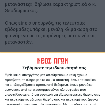
μετανάστες», δήλωσε χαρακτηριστικά ο κ.
Θεοδωρικάκος.
Όπως είπε ο υπουργός, τις τελευταίες
εβδομάδες υπάρχει μεγάλη κλιμάκωση στο
φαινόμενο με τις παράνομες μετακινήσεις
μεταναστών.
Υπουργείο Εξωτερικών: Η Τουρκία
εργαλειοποιεί τους μετανάστες για να
δημιουργήσει συνοριακό ζήτημα
Σεβόμαστε την ιδιωτικότητά σας
Εμείς και οι συνεργάτες μας αποθηκεύουμε και/ή έχουμε
Και το υπουργείο Εξωτερικών, σε
πρόσβαση σε πληροφορίες σε μια συσκευή, όπως τα cookies,
και επεξεργαζόμαστε προσωπικά δεδομένα, όπως μοναδικοί
πρόσφατη ανακοίνωσή του, έκανε λόγο για
αναγνωριστικοί και προσαρμοσμένες πληροφορίες που
«εργαλειοποίηση» του μεταναστευτικού
αποστέλλονται από μια συσκευή για εξατομικευμένες διαφημίσεις
από την Τουρκία, ώστε να δημιουργήσει
και περιεχόμενο, μέτρηση διαφήμισης και περιεχομένου, έρευνα
συνοριακό ζήτημα.
ακροατηρίου και ανάπτυξη υπηρεσιών.
Με την άδειά σας, εμείς