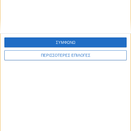
μετεγγραφές φοιτητών, ποια
πανεπιστήμια εξαιρούνται
ΣΥΜΦΩΝΩ
ΠΕΡΙΣΣΟΤΕΡΕΣ ΕΠΙΛΟΓΕΣ
ΕΛΛΑΔΑ