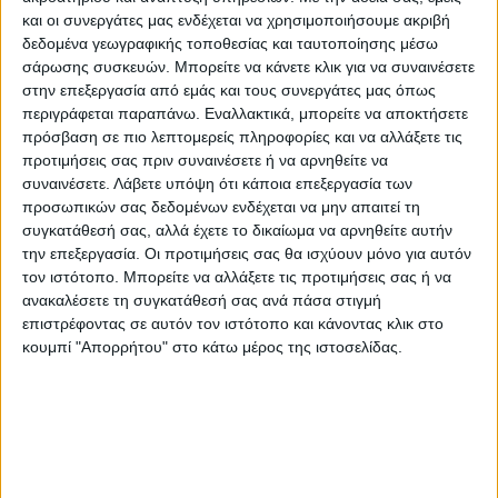
και οι συνεργάτες μας ενδέχεται να χρησιμοποιήσουμε ακριβή
δεδομένα γεωγραφικής τοποθεσίας και ταυτοποίησης μέσω
«Το πρόσφατο περιστατικό, που αφορά την
σάρωσης συσκευών. Μπορείτε να κάνετε κλικ για να συναινέσετε
προώθηση αιτούντων ασύλου από την
στην επεξεργασία από εμάς και τους συνεργάτες μας όπως
περιγράφεται παραπάνω. Εναλλακτικά, μπορείτε να αποκτήσετε
Τουρκία προς την Ελλάδα στην περιοχή του
πρόσβαση σε πιο λεπτομερείς πληροφορίες και να αλλάξετε τις
Έβρου, αποτελεί μία ακόμη απόπειρα της
προτιμήσεις σας πριν συναινέσετε ή να αρνηθείτε να
Τουρκίας να εργαλειοποιήσει το
συναινέσετε.
Λάβετε υπόψη ότι κάποια επεξεργασία των
μεταναστευτικό-προσφυγικό και
προσωπικών σας δεδομένων ενδέχεται να μην απαιτεί τη
συγκατάθεσή σας, αλλά έχετε το δικαίωμα να αρνηθείτε αυτήν
ενδεχομένως να δημιουργήσει παράλληλα
την επεξεργασία. Οι προτιμήσεις σας θα ισχύουν μόνο για αυτόν
συνοριακό ζήτημα», αναφέρει η σχετική
τον ιστότοπο. Μπορείτε να αλλάξετε τις προτιμήσεις σας ή να
ανακοίνωση.
ανακαλέσετε τη συγκατάθεσή σας ανά πάσα στιγμή
επιστρέφοντας σε αυτόν τον ιστότοπο και κάνοντας κλικ στο
κουμπί "Απορρήτου" στο κάτω μέρος της ιστοσελίδας.
Και συνεχίζει: «Απέναντι σε αυτήν τη νέα
απόπειρα εις βάρος των εθνικών μας
συμφερόντων απαιτείται σύνεση και
υπευθυνότητα από όλες τις πολιτικές
δυνάμεις της χώρας μας, αντί για