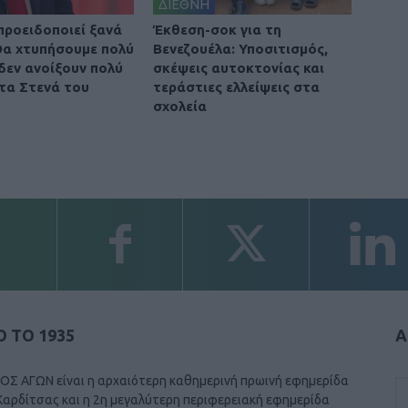
ΔΙΕΘΝΗ
προειδοποιεί ξανά
Έκθεση-σοκ για τη
 Θα χτυπήσουμε πολύ
Βενεζουέλα: Υποσιτισμός,
 δεν ανοίξουν πολύ
σκέψεις αυτοκτονίας και
τα Στενά του
τεράστιες ελλείψεις στα
σχολεία
 ΤΟ 1935
Α
ΟΣ ΑΓΩΝ είναι η αρχαιότερη καθημερινή πρωινή εφημερίδα
Καρδίτσας και η 2η μεγαλύτερη περιφερειακή εφημερίδα