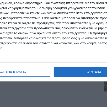
ρίδα ΝΕΟΣ ΑΓΩΝ στο Google News!
εχομένου, έρευνα ακροατηρίου και ανάπτυξη υπηρεσιών.
Με την άδειά σα
χεται να χρησιμοποιήσουμε ακριβή δεδομένα γεωγραφικής τοποθεσίας 
οχή της Καρδίτσας και ευρύτερα της Θεσσαλίας
ών. Μπορείτε να κάνετε κλικ για να συναινέσετε στην επεξεργασία απ
ς περιγράφεται παραπάνω. Εναλλακτικά, μπορείτε να αποκτήσετε πρό
ίες και να αλλάξετε τις προτιμήσεις σας πριν συναινέσετε ή να αρνηθεί
ΕΠΟΜΕΝΟ ΑΡΘΡΟ
ποια επεξεργασία των προσωπικών σας δεδομένων ενδέχεται να μην απ
λά έχετε το δικαίωμα να αρνηθείτε αυτήν την επεξεργασία. Οι προτιμήσ
ος
Καλογιάννης -πρόγραμα στήριξης
ιστότοπο. Μπορείτε να αλλάξετε τις προτιμήσεις σας ή να ανακαλέσετε
πλημμυροπαθών: Απαλλαγή δημοτικών τελών
στρέφοντας σε αυτόν τον ιστότοπο και κάνοντας κλικ στο κουμπί "Απ
και μηδενικά τιμολόγια ΔΕΥΑΛ για 2 χρόνια
ς.
ΣΣΟΤΕΡΕΣ ΕΠΙΛΟΓΕΣ
ΣΥΜΦΩΝΩ
ινή Εφημερίδα της Καρδίτσας