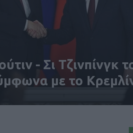
ύτιν - Σι Τζινπίνγκ τ
ύμφωνα με το Κρεμλί