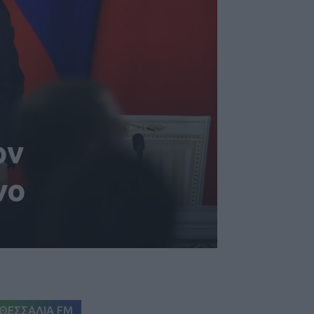
ον
νο
ΘΕΣΣΑΛΙΑ FM