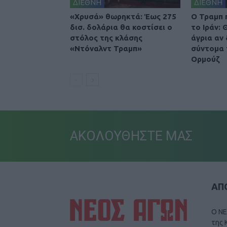
ΔΙΕΘΝΗ
ΔΙΕΘΝΗ
«Χρυσά» θωρηκτά: Έως 275
O Τραμπ 
δισ. δολάρια θα κοστίσει ο
το Ιράν:
στόλος της κλάσης
άγρια αν
«Ντόναλντ Τραμπ»
σύντομα 
Ορμούζ
ΑΚΟΛΟΥΘΗΣΤΕ ΜΑΣ
ΑΠΟ
Ο ΝΕ
της 