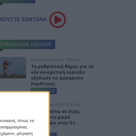
ΚΟΥΣΤΕ ΖΩΝΤΑΝΑ
ΕΠΙΚΕΦΑΛΗΣ ΕΙΔΗΣΕΙΣ
9 Αυγούστου 2026, 10:42 πμ
Τη ρυθμιστική θήρας για τη
νέα κυνηγετική περίοδο
εξέδωσε το Δασαρχείο
Καρδίτσας
ΚΑΡΔΙΤΣΑ
9 Αυγούστου 2026, 10:33 πμ
Η ίδια εικόνα σε λίγες
ημέρες στο μικρό
 συσκευή, όπως τα
συντριβάνι στην Στ.
προσαρμοσμένες
Λάππα...
ιεχόμενο, μέτρηση
ΚΑΡΔΙΤΣΑ