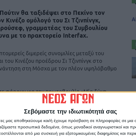
Πούτιν θα ταξιδέψει στο Πεκίνο τον
Α
ν Κινέζο ομόλογό του Σι Τζινπίνγκ,
ρούσεφ, γραμματέας του Συμβουλίου
α με το πρακτορείο Interfax.
τομερείς διμερείς συνομιλίες μεταξύ του
ι του Κινέζου προέδρου Σι Τζινπίνγκ στο
νάντηση στη Μόσχα με τον πλέον υψηλόβαθμο
 σε φόρουμ για την πρωτοβουλία «Μία ζώνη,
ίνας, σύμφωνα με τον Ρώσο αξιωματούχο.
Σεβόμαστε την ιδιωτικότητά σας
άτες μας αποθηκεύουμε και/ή έχουμε πρόσβαση σε πληροφορίες σε μια
ργαζόμαστε προσωπικά δεδομένα, όπως μοναδικοί αναγνωριστικοί και 
στέλλονται από μια συσκευή για εξατομικευμένες διαφημίσεις και περ