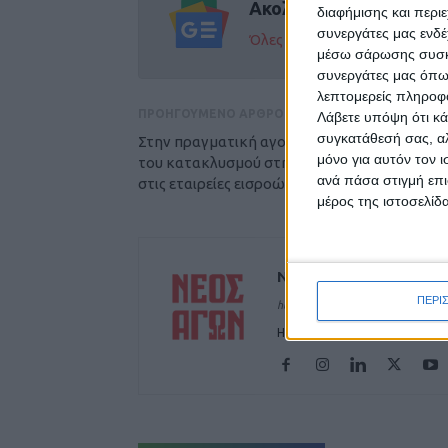
Ακολούθησε την εφημε
διαφήμισης και περι
συνεργάτες μας ενδέ
Όλες οι εξελίξεις στην περι
μέσω σάρωσης συσκευ
συνεργάτες μας όπω
λεπτομερείς πληροφορ
ΠΡΟΗΓΟΥΜΕΝΟ ΑΡΘΡΟ
Λάβετε υπόψη ότι κά
συγκατάθεσή σας, αλ
Στην πραγματική αγορά μεταφέρεται το βάρ
μόνο για αυτόν τον 
του κατακλυσμού στη Θεσσαλία, αγωνίες και
ανά πάσα στιγμή επι
στις εταιρείες εισροών
μέρος της ιστοσελίδα
ΝΕΟΣ ΑΓΩΝ
ΠΕΡΙ
https://neosagon.gr
Η Αρχαιότερη Καθημερινή Πρω