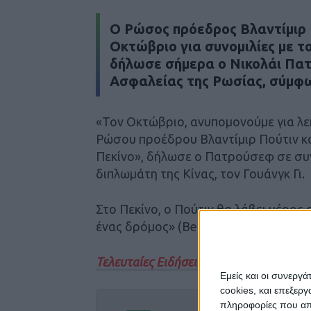
Ο Ρώσος πρόεδρος Βλαντίμιρ 
Οκτώβριο για συνομιλίες με το
δήλωσε σήμερα ο Νικολάι Πατ
Ασφαλείας της Ρωσίας, σύμφων
«Τον Οκτώβριο, ανυπομονούμε για λεπ
Ρώσου προέδρου Βλαντίμιρ Πούτιν κα
Πεκίνο», δήλωσε ο Πατρούσεφ σε συ
διπλωμάτη της Κίνας, τον Γουάνγκ Γι.
Στο Πεκίνο, ο Πούτιν θα λάβει μέρος
ένας δρόμος» (Belt and Road) της Κ
Τελευταίες Ειδήσεις Σήμερα
Εμείς και οι συνεργ
cookies, και επεξε
πληροφορίες που απο