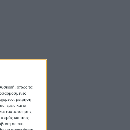
 συσκευή, όπως τα
προσαρμοσμένες
ιεχόμενο, μέτρηση
ς, εμείς και οι
και ταυτοποίησης
ό εμάς και τους
σβαση σε πιο
τε να συναινέσετε.