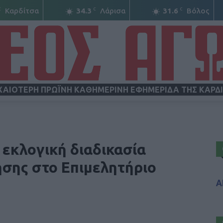
C
C
C
Καρδίτσα
34.3
Λάρισα
31.6
Βόλος
ΧΑΙΟΤΕΡΗ ΠΡΩΪΝΗ ΚΑΘΗΜΕΡΙΝΗ ΕΦΗΜΕΡΙΔΑ ΤΗΣ ΚΑΡΔ
ΝΕΟΣ
 εκλογική διαδικασία
ησης στο Επιμελητήριο
Α
ΑΓΩΝ